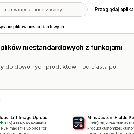
Przeglądaj aplika
syłanie plików niestandardowych
a plików niestandardowych z funkcjami
zy do dowolnych produktów – od ciasta po
load‑Lift Image Upload
Mini:Custom Fields Pe
na 5 gwiazdek
na 5 gwiazdek
(145)
•
Free plan available
5,0
(130)
•
Free plan avail
zna liczba recenzji: 145
Łączna liczba recenzji: 130
eive Image file uploads for
Product customizer, custo
sonalized orders.
personalize, textbox, upl