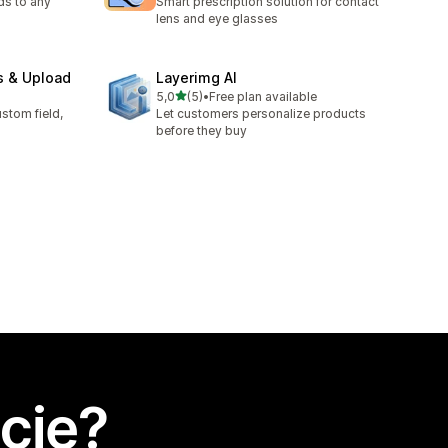
ds to any
Smart prescription solution for contact
lens and eye glasses
s & Upload
Layerimg AI
na 5 gwiazdek
5,0
(5)
•
Free plan available
Łączna liczba recenzji: 5
stom field,
Let customers personalize products
before they buy
cję?