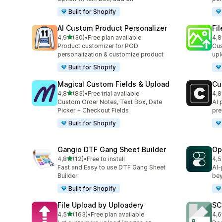
Built for Shopify
AI Custom Product Personalizer
Fi
na 5 gwiazdek
4,9
(30)
•
Free plan available
4,8
Łączna liczba recenzji: 30
Łąc
Product customizer for POD
Cus
personalization & customize product
upl
Built for Shopify
Magical Custom Fields & Upload
Cu
na 5 gwiazdek
4,8
(83)
•
Free trial available
4,8
Łączna liczba recenzji: 83
Łąc
Custom Order Notes, Text Box, Date
AI 
Picker + Checkout Fields
pre
Built for Shopify
Gangio DTF Gang Sheet Builder
Op
na 5 gwiazdek
4,8
(12)
•
Free to install
4,5
Łączna liczba recenzji: 12
Łąc
Fast and Easy to use DTF Gang Sheet
AI-
Builder
bey
Built for Shopify
File Upload by Uploadery
SC
na 5 gwiazdek
4,5
(163)
•
Free plan available
4,6
Łączna liczba recenzji: 163
Łąc