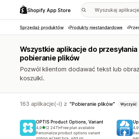
Shopify App Store
Sprzedaż produktów
Produkty niestandardowe
Prze
Wszystkie aplikacje do przesyłani
pobieranie plików
Pozwól klientom dodawać tekst lub obra
koszulki.
163 aplikacje(-i) z
Pobieranie plików
Wyczyść
OPTIS Product Options, Variant
Up
na 5 gwiazdek
4,9
(2 247)
•
Free plan available
4,9
Łączna liczba recenzji: 2247
Łąc
Personalize product options variant
Rec
option w/ text box, add on
per