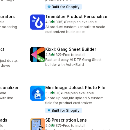
Built for Shopify
gurators
Teeinblue Product Personalizer
na 5 gwiazdek
ble
4,8
(335)
•
Free plan available
Łączna liczba recenzji: 335
r boosting
AI product customizer built to scale
customized businesses
ct
Kixxl: Gang Sheet Builder
na 5 gwiazdek
4,8
(32)
•
Free to install
Łączna liczba recenzji: 32
Fast and easy AI DTF Gang Sheet
Bezpłatny plan jest dostępny
builder with Auto-Build
ardowe
sonalizer
Mini Image Upload: Photo File
na 5 gwiazdek
able
5,0
(31)
•
Free plan available
9
Łączna liczba recenzji: 31
ith live
Photo upload,file upload & custom
field for product customizer
Built for Shopify
oads
SB Prescription Lens
na 5 gwiazdek
le
5,0
(37)
•
Free to install
Łączna liczba recenzji: 37