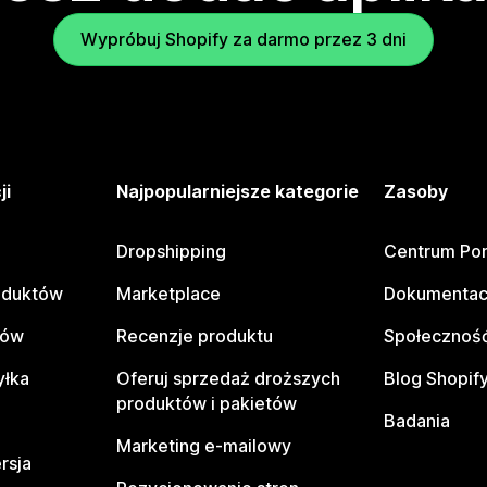
Wypróbuj Shopify za darmo przez 3 dni
ji
Najpopularniejsze kategorie
Zasoby
Dropshipping
Centrum Po
oduktów
Marketplace
Dokumentac
tów
Recenzje produktu
Społeczność
yłka
Oferuj sprzedaż droższych
Blog Shopif
produktów i pakietów
Badania
Marketing e-mailowy
rsja