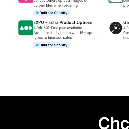
Let customers upload images or
Dos
upload files when ordering
pró
Built for Shopify
EXPO ‑ Extra Product Options
Ga
na 5 gwiazdek
4,9
(60)
•
Free plan available
4,8
Łączna liczba recenzji: 60
Łąc
Add unlimited variants with 16+ option
Gan
types to increase sales
nes
Built for Shopify
Chc