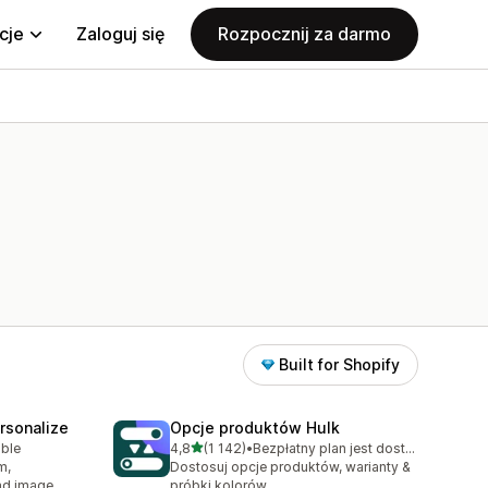
cje
Zaloguj się
Rozpocznij za darmo
Built for Shopify
rsonalize
Opcje produktów Hulk
na 5 gwiazdek
able
4,8
(1 142)
•
Bezpłatny plan jest dostępny
Łączna liczba recenzji: 1142
m,
Dostosuj opcje produktów, warianty &
oad image
próbki kolorów.