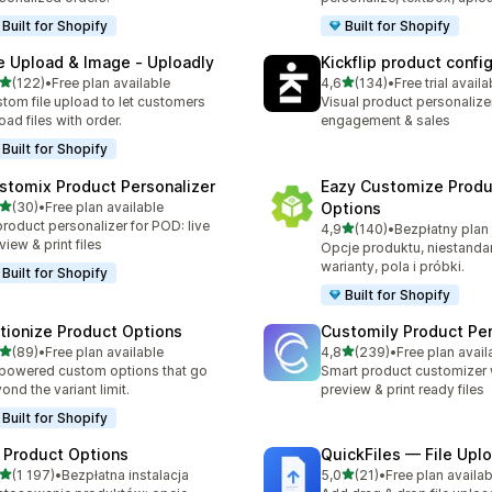
Built for Shopify
Built for Shopify
le Upload & Image ‑ Uploadly
Kickflip product confi
na 5 gwiazdek
na 5 gwiazdek
(122)
•
Free plan available
4,6
(134)
•
Free trial availa
zna liczba recenzji: 122
Łączna liczba recenzji: 134
tom file upload to let customers
Visual product personalize
oad files with order.
engagement & sales
Built for Shopify
stomix Product Personalizer
Eazy Customize Produ
na 5 gwiazdek
(30)
•
Free plan available
Options
zna liczba recenzji: 30
product personalizer for POD: live
na 5 gwiazdek
4,9
(140)
•
Łączna liczba recenzji: 140
view & print files
Opcje produktu, niestand
warianty, pola i próbki.
Built for Shopify
Built for Shopify
tionize Product Options
Customily Product Per
na 5 gwiazdek
na 5 gwiazdek
(89)
•
Free plan available
4,8
(239)
•
Free plan avail
zna liczba recenzji: 89
Łączna liczba recenzji: 23
powered custom options that go
Smart product customizer w
ond the variant limit.
preview & print ready files
Built for Shopify
 Product Options
QuickFiles — File Upl
na 5 gwiazdek
na 5 gwiazdek
(1 197)
•
Bezpłatna instalacja
5,0
(21)
•
Free plan availab
zna liczba recenzji: 1197
Łączna liczba recenzji: 21