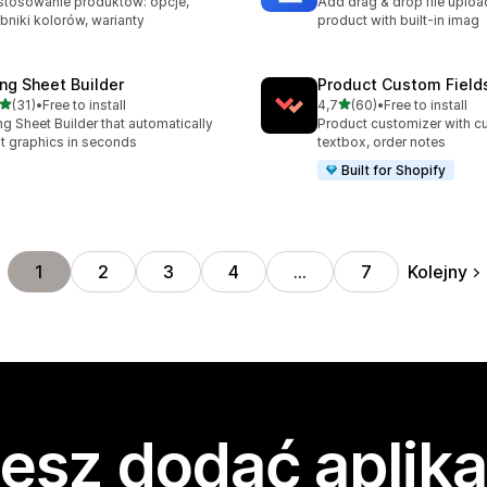
tosowanie produktów: opcje,
Add drag & drop file uploa
bniki kolorów, warianty
product with built-in imag
ng Sheet Builder
Product Custom Field
na 5 gwiazdek
na 5 gwiazdek
(31)
•
Free to install
4,7
(60)
•
Free to install
zna liczba recenzji: 31
Łączna liczba recenzji: 60
g Sheet Builder that automatically
Product customizer with cu
t graphics in seconds
textbox, order notes
Built for Shopify
Kolejny
1
2
3
4
…
7
esz dodać aplika