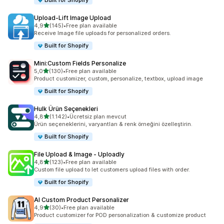
Built for Shopify
Upload‑Lift Image Upload
5 yıldız üzerinden
4,9
(145)
•
Free plan available
toplam 145 değerlendirme
Receive Image file uploads for personalized orders.
Built for Shopify
Mini:Custom Fields Personalize
5 yıldız üzerinden
5,0
(130)
•
Free plan available
toplam 130 değerlendirme
Product customizer, custom, personalize, textbox, upload image
Built for Shopify
Hulk Ürün Seçenekleri
5 yıldız üzerinden
4,8
(1.142)
•
Ücretsiz plan mevcut
toplam 1142 değerlendirme
Ürün seçeneklerini, varyantları & renk örneğini özelleştirin.
Built for Shopify
File Upload & Image ‑ Uploadly
5 yıldız üzerinden
4,8
(123)
•
Free plan available
toplam 123 değerlendirme
Custom file upload to let customers upload files with order.
Built for Shopify
AI Custom Product Personalizer
5 yıldız üzerinden
4,9
(30)
•
Free plan available
toplam 30 değerlendirme
Product customizer for POD personalization & customize product