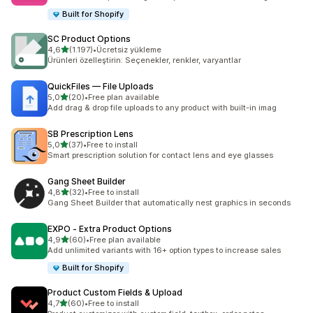
Built for Shopify
SC Product Options
5 yıldız üzerinden
4,6
(1.197)
•
Ücretsiz yükleme
toplam 1197 değerlendirme
Ürünleri özelleştirin: Seçenekler, renkler, varyantlar
QuickFiles — File Uploads
5 yıldız üzerinden
5,0
(20)
•
Free plan available
toplam 20 değerlendirme
Add drag & drop file uploads to any product with built-in imag
SB Prescription Lens
5 yıldız üzerinden
5,0
(37)
•
Free to install
toplam 37 değerlendirme
Smart prescription solution for contact lens and eye glasses
Gang Sheet Builder
5 yıldız üzerinden
4,8
(32)
•
Free to install
toplam 32 değerlendirme
Gang Sheet Builder that automatically nest graphics in seconds
EXPO ‑ Extra Product Options
5 yıldız üzerinden
4,9
(60)
•
Free plan available
toplam 60 değerlendirme
Add unlimited variants with 16+ option types to increase sales
Built for Shopify
Product Custom Fields & Upload
5 yıldız üzerinden
4,7
(60)
•
Free to install
toplam 60 değerlendirme