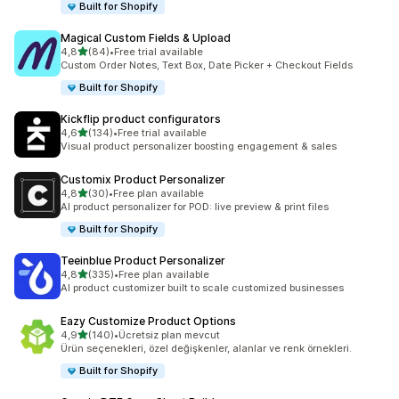
Built for Shopify
Magical Custom Fields & Upload
5 yıldız üzerinden
4,8
(84)
•
Free trial available
toplam 84 değerlendirme
Custom Order Notes, Text Box, Date Picker + Checkout Fields
Built for Shopify
Kickflip product configurators
5 yıldız üzerinden
4,6
(134)
•
Free trial available
toplam 134 değerlendirme
Visual product personalizer boosting engagement & sales
Customix Product Personalizer
5 yıldız üzerinden
4,8
(30)
•
Free plan available
toplam 30 değerlendirme
AI product personalizer for POD: live preview & print files
Built for Shopify
Teeinblue Product Personalizer
5 yıldız üzerinden
4,8
(335)
•
Free plan available
toplam 335 değerlendirme
AI product customizer built to scale customized businesses
Eazy Customize Product Options
5 yıldız üzerinden
4,9
(140)
•
Ücretsiz plan mevcut
toplam 140 değerlendirme
Ürün seçenekleri, özel değişkenler, alanlar ve renk örnekleri.
Built for Shopify