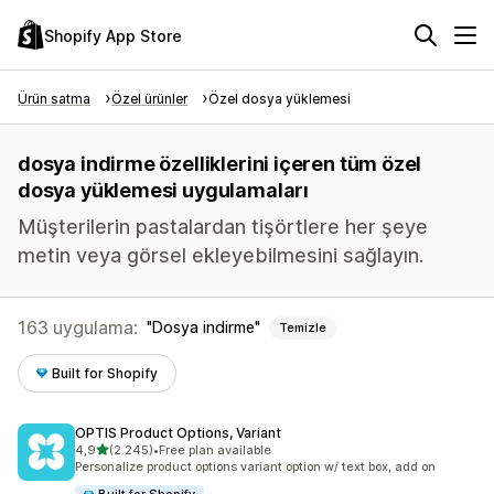
Shopify App Store
Ürün satma
Özel ürünler
Özel dosya yüklemesi
dosya indirme özelliklerini içeren tüm özel
dosya yüklemesi uygulamaları
Müşterilerin pastalardan tişörtlere her şeye
metin veya görsel ekleyebilmesini sağlayın.
163 uygulama:
Dosya indirme
Temizle
Built for Shopify
OPTIS Product Options, Variant
5 yıldız üzerinden
4,9
(2.245)
•
Free plan available
toplam 2245 değerlendirme
Personalize product options variant option w/ text box, add on