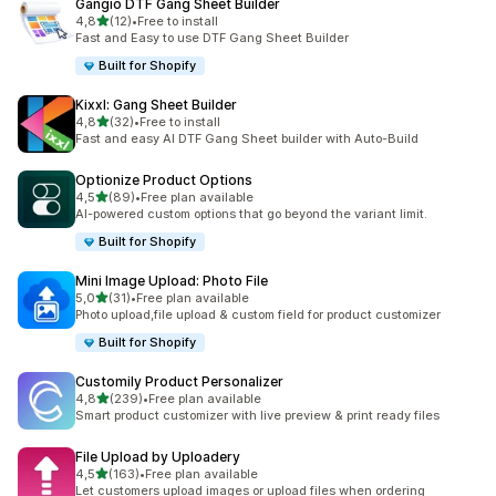
Gangio DTF Gang Sheet Builder
5 yıldız üzerinden
4,8
(12)
•
Free to install
toplam 12 değerlendirme
Fast and Easy to use DTF Gang Sheet Builder
Built for Shopify
Kixxl: Gang Sheet Builder
5 yıldız üzerinden
4,8
(32)
•
Free to install
toplam 32 değerlendirme
Fast and easy AI DTF Gang Sheet builder with Auto-Build
Optionize Product Options
5 yıldız üzerinden
4,5
(89)
•
Free plan available
toplam 89 değerlendirme
AI-powered custom options that go beyond the variant limit.
Built for Shopify
Mini Image Upload: Photo File
5 yıldız üzerinden
5,0
(31)
•
Free plan available
toplam 31 değerlendirme
Photo upload,file upload & custom field for product customizer
Built for Shopify
Customily Product Personalizer
5 yıldız üzerinden
4,8
(239)
•
Free plan available
toplam 239 değerlendirme
Smart product customizer with live preview & print ready files
File Upload by Uploadery
5 yıldız üzerinden
4,5
(163)
•
Free plan available
toplam 163 değerlendirme
Let customers upload images or upload files when ordering