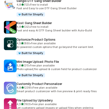
Gangio DTF Gang Sheet Builder
z 5 hvězd
4,8
(12)
•
Free to install
Celkový počet recenzí: 12
Fast and Easy to use DTF Gang Sheet Builder
Built for Shopify
Kixxl: Gang Sheet Builder
z 5 hvězd
4,8
(32)
•
Free to install
Celkový počet recenzí: 32
Fast and easy AI DTF Gang Sheet builder with Auto-Build
Optionize Product Options
z 5 hvězd
4,5
(89)
•
Free plan available
Celkový počet recenzí: 89
AI-powered custom options that go beyond the variant limit.
Built for Shopify
Mini Image Upload: Photo File
z 5 hvězd
5,0
(31)
•
Free plan available
Celkový počet recenzí: 31
Photo upload,file upload & custom field for product customizer
Built for Shopify
Customily Product Personalizer
z 5 hvězd
4,8
(239)
•
Free plan available
Celkový počet recenzí: 239
Smart product customizer with live preview & print ready files
File Upload by Uploadery
z 5 hvězd
4,5
(163)
•
Free plan available
Celkový počet recenzí: 163
Let customers upload images or upload files when ordering