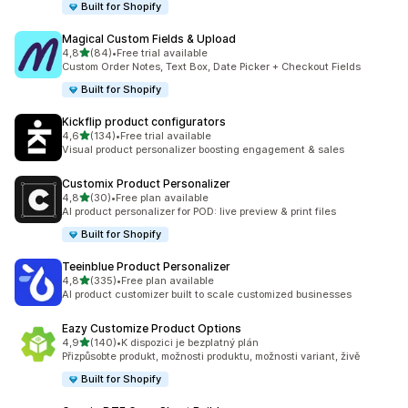
Built for Shopify
Magical Custom Fields & Upload
z 5 hvězd
4,8
(84)
•
Free trial available
Celkový počet recenzí: 84
Custom Order Notes, Text Box, Date Picker + Checkout Fields
Built for Shopify
Kickflip product configurators
z 5 hvězd
4,6
(134)
•
Free trial available
Celkový počet recenzí: 134
Visual product personalizer boosting engagement & sales
Customix Product Personalizer
z 5 hvězd
4,8
(30)
•
Free plan available
Celkový počet recenzí: 30
AI product personalizer for POD: live preview & print files
Built for Shopify
Teeinblue Product Personalizer
z 5 hvězd
4,8
(335)
•
Free plan available
Celkový počet recenzí: 335
AI product customizer built to scale customized businesses
Eazy Customize Product Options
z 5 hvězd
4,9
(140)
•
K dispozici je bezplatný plán
Celkový počet recenzí: 140
Přizpůsobte produkt, možnosti produktu, možnosti variant, živě
Built for Shopify