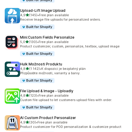
Built for Shopify
Upload‑Lift Image Upload
z 5 hvězd
4,9
(145)
•
Free plan available
Celkový počet recenzí: 145
Receive Image file uploads for personalized orders.
Built for Shopify
Mini:Custom Fields Personalize
z 5 hvězd
5,0
(130)
•
Free plan available
Celkový počet recenzí: 130
Product customizer, custom, personalize, textbox, upload image
Built for Shopify
Hulk Možnosti Produktu
z 5 hvězd
4,8
(1 142)
•
K dispozici je bezplatný plán
Celkový počet recenzí: 1142
Přizpůsobte možnosti, varianty a barvy.
Built for Shopify
File Upload & Image ‑ Uploadly
z 5 hvězd
4,8
(123)
•
Free plan available
Celkový počet recenzí: 123
Custom file upload to let customers upload files with order.
Built for Shopify
AI Custom Product Personalizer
z 5 hvězd
4,9
(30)
•
Free plan available
Celkový počet recenzí: 30
Product customizer for POD personalization & customize product