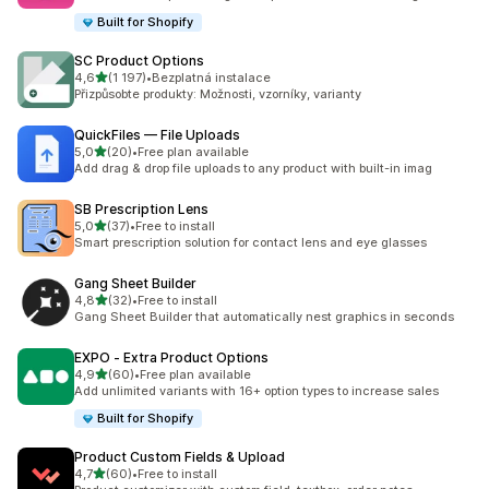
Built for Shopify
SC Product Options
z 5 hvězd
4,6
(1 197)
•
Bezplatná instalace
Celkový počet recenzí: 1197
Přizpůsobte produkty: Možnosti, vzorníky, varianty
QuickFiles — File Uploads
z 5 hvězd
5,0
(20)
•
Free plan available
Celkový počet recenzí: 20
Add drag & drop file uploads to any product with built-in imag
SB Prescription Lens
z 5 hvězd
5,0
(37)
•
Free to install
Celkový počet recenzí: 37
Smart prescription solution for contact lens and eye glasses
Gang Sheet Builder
z 5 hvězd
4,8
(32)
•
Free to install
Celkový počet recenzí: 32
Gang Sheet Builder that automatically nest graphics in seconds
EXPO ‑ Extra Product Options
z 5 hvězd
4,9
(60)
•
Free plan available
Celkový počet recenzí: 60
Add unlimited variants with 16+ option types to increase sales
Built for Shopify
Product Custom Fields & Upload
z 5 hvězd
4,7
(60)
•
Free to install
Celkový počet recenzí: 60