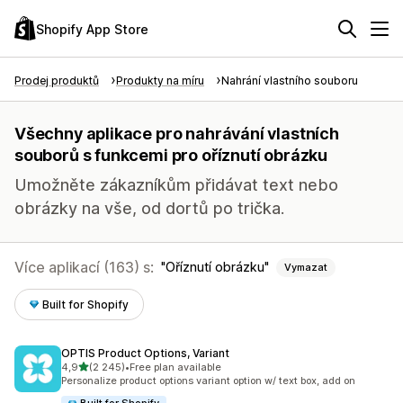
Shopify App Store
Prodej produktů
Produkty na míru
Nahrání vlastního souboru
Všechny aplikace pro nahrávání vlastních
souborů s funkcemi pro oříznutí obrázku
Umožněte zákazníkům přidávat text nebo
obrázky na vše, od dortů po trička.
Více aplikací (163) s:
Oříznutí obrázku
Vymazat
Built for Shopify
OPTIS Product Options, Variant
z 5 hvězd
4,9
(2 245)
•
Free plan available
Celkový počet recenzí: 2245
Personalize product options variant option w/ text box, add on