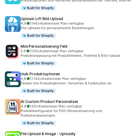
Produktoptionen und Varianten personalisieren mit Textfeld, Add-on
Built for Shopify
Upload‑Lift Bild Upload
von 5 Sternen
4,9
(146)
•
Kostenloser Plan verfügbar
146 Rezensionen insgesamt
File Uploads für personalisierte Bestellungen.
Built for Shopify
Mini:Personalisierung Feld
von 5 Sternen
5,0
(130)
•
Kostenloser Plan verfügbar
130 Rezensionen insgesamt
Produktanpassung mit Produktfeldern, Textfeld & Bild-Upload
Built for Shopify
Hulk Produktoptionen
von 5 Sternen
4,8
(1.142)
•
Kostenloser Plan verfügbar
1142 Rezensionen insgesamt
Passen Sie Produkt­optionen, Varianten & Farbmuster an.
Built for Shopify
AI Custom Product Personalizer
von 5 Sternen
4,9
(30)
•
Kostenloser Plan verfügbar
30 Rezensionen insgesamt
Produktkonfigurator für POD-Personalisierung und
Produktanpassungen
Built for Shopify
File Upload & Image ‑ Uploadly