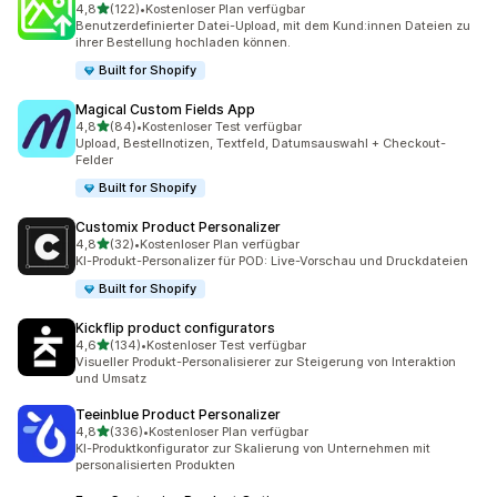
von 5 Sternen
4,8
(122)
•
Kostenloser Plan verfügbar
122 Rezensionen insgesamt
Benutzerdefinierter Datei-Upload, mit dem Kund:innen Dateien zu
ihrer Bestellung hochladen können.
Built for Shopify
Magical Custom Fields App
von 5 Sternen
4,8
(84)
•
Kostenloser Test verfügbar
84 Rezensionen insgesamt
Upload, Bestellnotizen, Textfeld, Datumsauswahl + Checkout-
Felder
Built for Shopify
Customix Product Personalizer
von 5 Sternen
4,8
(32)
•
Kostenloser Plan verfügbar
32 Rezensionen insgesamt
KI-Produkt-Personalizer für POD: Live-Vorschau und Druckdateien
Built for Shopify
Kickflip product configurators
von 5 Sternen
4,6
(134)
•
Kostenloser Test verfügbar
134 Rezensionen insgesamt
Visueller Produkt-Personalisierer zur Steigerung von Interaktion
und Umsatz
Teeinblue Product Personalizer
von 5 Sternen
4,8
(336)
•
Kostenloser Plan verfügbar
336 Rezensionen insgesamt
KI-Produktkonfigurator zur Skalierung von Unternehmen mit
personalisierten Produkten