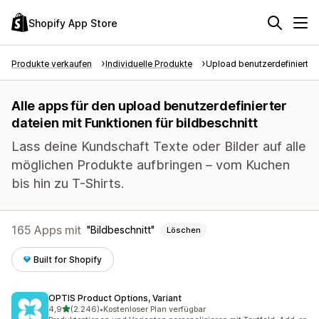
Shopify App Store
Produkte verkaufen
Individuelle Produkte
Upload benutzerdefinierter
Alle apps für den upload benutzerdefinierter
dateien mit Funktionen für bildbeschnitt
Lass deine Kundschaft Texte oder Bilder auf alle
möglichen Produkte aufbringen – vom Kuchen
bis hin zu T-Shirts.
165 Apps mit
Bildbeschnitt
Löschen
Built for Shopify
OPTIS Product Options, Variant
von 5 Sternen
4,9
(2.246)
•
Kostenloser Plan verfügbar
2246 Rezensionen insgesamt