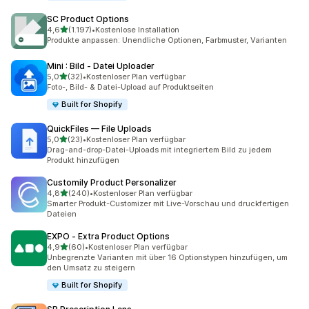
SC Product Options
von 5 Sternen
4,6
(1.197)
•
Kostenlose Installation
1197 Rezensionen insgesamt
Produkte anpassen: Unendliche Optionen, Farbmuster, Varianten
Mini : Bild ‑ Datei Uploader
von 5 Sternen
5,0
(32)
•
Kostenloser Plan verfügbar
32 Rezensionen insgesamt
Foto-, Bild- & Datei-Upload auf Produktseiten
Built for Shopify
QuickFiles — File Uploads
von 5 Sternen
5,0
(23)
•
Kostenloser Plan verfügbar
23 Rezensionen insgesamt
Drag-and-drop-Datei-Uploads mit integriertem Bild zu jedem
Produkt hinzufügen
Customily Product Personalizer
von 5 Sternen
4,8
(240)
•
Kostenloser Plan verfügbar
240 Rezensionen insgesamt
Smarter Produkt-Customizer mit Live-Vorschau und druckfertigen
Dateien
EXPO ‑ Extra Product Options
von 5 Sternen
4,9
(60)
•
Kostenloser Plan verfügbar
60 Rezensionen insgesamt
Unbegrenzte Varianten mit über 16 Optionstypen hinzufügen, um
den Umsatz zu steigern
Built for Shopify