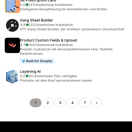
SB Prescription Lens
von 5 Sternen
5,0
(37)
•
Kostenlose Installation
37 Rezensionen insgesamt
Intelligente Rezeptlösung für Kontaktlinsen und Brillen
Gang Sheet Builder
von 5 Sternen
4,8
(32)
•
Kostenlose Installation
32 Rezensionen insgesamt
DTF Gang Sheet Builder, der Grafiken automatisch verschachtelt
Product Custom Fields & Upload
von 5 Sternen
4,7
(60)
•
Kostenlose Installation
60 Rezensionen insgesamt
Produkt-Customizer mit benutzerdefiniertem Feld, Textfeld,
Bestellnotizen
Built for Shopify
Layerimg AI
von 5 Sternen
5,0
(5)
•
Kostenloser Plan verfügbar
5 Rezensionen insgesamt
Produkte vor dem Kauf personalisieren lassen
1
2
3
4
7