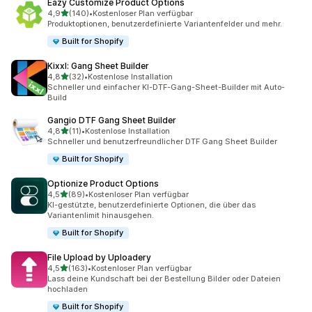
Eazy Customize Product Options
von 5 Sternen
4,9
(140)
•
Kostenloser Plan verfügbar
140 Rezensionen insgesamt
Produktoptionen, benutzerdefinierte Variantenfelder und mehr.
Built for Shopify
Kixxl: Gang Sheet Builder
von 5 Sternen
4,8
(32)
•
Kostenlose Installation
32 Rezensionen insgesamt
Schneller und einfacher KI-DTF-Gang-Sheet-Builder mit Auto-
Build
Gangio DTF Gang Sheet Builder
von 5 Sternen
4,8
(11)
•
Kostenlose Installation
11 Rezensionen insgesamt
Schneller und benutzerfreundlicher DTF Gang Sheet Builder
Built for Shopify
Optionize Product Options
von 5 Sternen
4,5
(89)
•
Kostenloser Plan verfügbar
89 Rezensionen insgesamt
KI-gestützte, benutzerdefinierte Optionen, die über das
Variantenlimit hinausgehen.
Built for Shopify
File Upload by Uploadery
von 5 Sternen
4,5
(163)
•
Kostenloser Plan verfügbar
163 Rezensionen insgesamt
Lass deine Kundschaft bei der Bestellung Bilder oder Dateien
hochladen
Built for Shopify