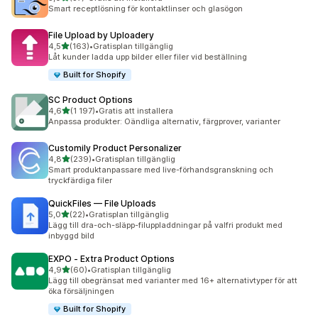
37 recensioner totalt
Smart receptlösning för kontaktlinser och glasögon
File Upload by Uploadery
av 5 stjärnor
4,5
(163)
•
Gratisplan tillgänglig
163 recensioner totalt
Låt kunder ladda upp bilder eller filer vid beställning
Built for Shopify
SC Product Options
av 5 stjärnor
4,6
(1 197)
•
Gratis att installera
1197 recensioner totalt
Anpassa produkter: Oändliga alternativ, färgprover, varianter
Customily Product Personalizer
av 5 stjärnor
4,8
(239)
•
Gratisplan tillgänglig
239 recensioner totalt
Smart produktanpassare med live-förhandsgranskning och
tryckfärdiga filer
QuickFiles — File Uploads
av 5 stjärnor
5,0
(22)
•
Gratisplan tillgänglig
22 recensioner totalt
Lägg till dra-och-släpp-filuppladdningar på valfri produkt med
inbyggd bild
EXPO ‑ Extra Product Options
av 5 stjärnor
4,9
(60)
•
Gratisplan tillgänglig
60 recensioner totalt
Lägg till obegränsat med varianter med 16+ alternativtyper för att
öka försäljningen
Built for Shopify