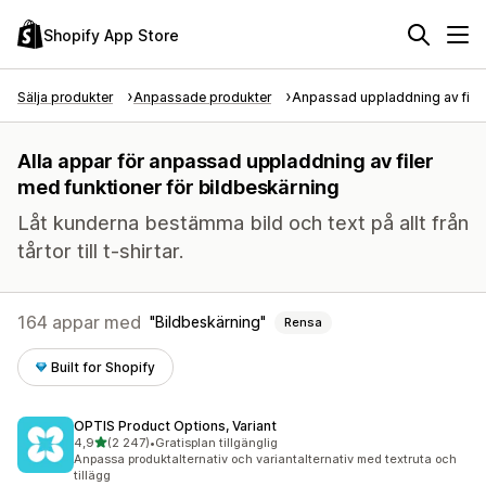
Shopify App Store
Sälja produkter
Anpassade produkter
Anpassad uppladdning av filer
Alla appar för anpassad uppladdning av filer
med funktioner för bildbeskärning
Låt kunderna bestämma bild och text på allt från
tårtor till t-shirtar.
164 appar med
Bildbeskärning
Rensa
Built for Shopify
OPTIS Product Options, Variant
av 5 stjärnor
4,9
(2 247)
•
Gratisplan tillgänglig
2247 recensioner totalt
Anpassa produktalternativ och variantalternativ med textruta och
tillägg