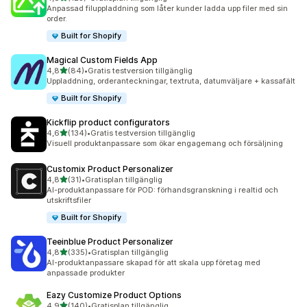
123 recensioner totalt
Anpassad filuppladdning som låter kunder ladda upp filer med sin
order.
Built for Shopify
Magical Custom Fields App
av 5 stjärnor
4,8
(84)
•
Gratis testversion tillgänglig
84 recensioner totalt
Uppladdning, orderanteckningar, textruta, datumväljare + kassafält
Built for Shopify
Kickflip product configurators
av 5 stjärnor
4,6
(134)
•
Gratis testversion tillgänglig
134 recensioner totalt
Visuell produktanpassare som ökar engagemang och försäljning
Customix Product Personalizer
av 5 stjärnor
4,8
(31)
•
Gratisplan tillgänglig
31 recensioner totalt
AI-produktanpassare för POD: förhandsgranskning i realtid och
utskriftsfiler
Built for Shopify
Teeinblue Product Personalizer
av 5 stjärnor
4,8
(335)
•
Gratisplan tillgänglig
335 recensioner totalt
AI-produktanpassare skapad för att skala upp företag med
anpassade produkter
Eazy Customize Product Options
av 5 stjärnor
4,9
(140)
•
Gratisplan tillgänglig