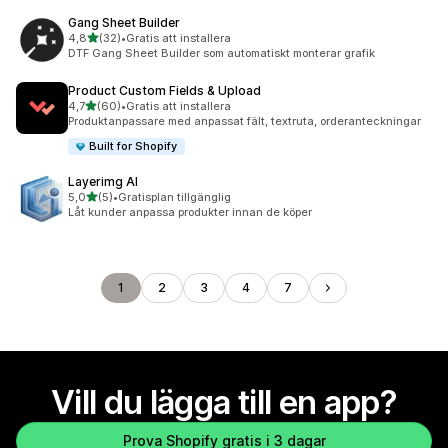
Gang Sheet Builder
av 5 stjärnor
4,8
(32)
•
Gratis att installera
32 recensioner totalt
DTF Gang Sheet Builder som automatiskt monterar grafik
Product Custom Fields & Upload
av 5 stjärnor
4,7
(60)
•
Gratis att installera
60 recensioner totalt
Produktanpassare med anpassat fält, textruta, orderanteckningar
Built for Shopify
Layerimg AI
av 5 stjärnor
5,0
(5)
•
Gratisplan tillgänglig
5 recensioner totalt
Låt kunder anpassa produkter innan de köper
1
2
3
4
7
Vill du lägga till en app?
Prova Shopify gratis i 3 dagar