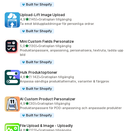
Built for Shopify
Upload‑Lift Image Upload
av 5 stjärnor
4,9
(145)
•
Gratisplan tillgänglig
145 recensioner totalt
Ta emot bilduppladdningar för personliga ordrar.
Built for Shopify
Mini:Custom Fields Personalize
av 5 stjärnor
5,0
(130)
•
Gratisplan tillgänglig
130 recensioner totalt
Produktanpassare, anpassning, personalisera, textruta, ladda upp
bild
Built for Shopify
Hulk Produktoptioner
av 5 stjärnor
4,8
(1 142)
•
Gratisplan tillgänglig
1142 recensioner totalt
Anpassa oändliga produktalternativ, varianter & färgprov.
Built for Shopify
AI Custom Product Personalizer
av 5 stjärnor
4,9
(30)
•
Gratisplan tillgänglig
30 recensioner totalt
Produktanpassare för POD-anpassning och anpassade produkter
Built for Shopify
File Upload & Image ‑ Uploadly
av 5 stjärnor
4,8
(123)
•
Gratisplan tillgänglig