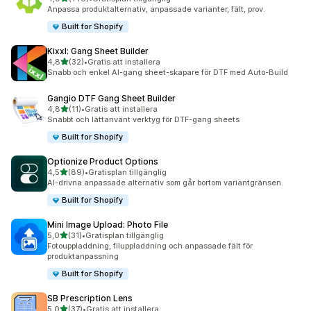
140 recensioner totalt
Anpassa produktalternativ, anpassade varianter, fält, prov.
Built for Shopify
Kixxl: Gang Sheet Builder
av 5 stjärnor
4,8
(32)
•
Gratis att installera
32 recensioner totalt
Snabb och enkel AI-gang sheet-skapare för DTF med Auto-Build
Gangio DTF Gang Sheet Builder
av 5 stjärnor
4,8
(11)
•
Gratis att installera
11 recensioner totalt
Snabbt och lättanvänt verktyg för DTF-gang sheets
Built for Shopify
Optionize Product Options
av 5 stjärnor
4,5
(89)
•
Gratisplan tillgänglig
89 recensioner totalt
AI-drivna anpassade alternativ som går bortom variantgränsen.
Built for Shopify
Mini Image Upload: Photo File
av 5 stjärnor
5,0
(31)
•
Gratisplan tillgänglig
31 recensioner totalt
Fotouppladdning, filuppladdning och anpassade fält för
produktanpassning
Built for Shopify
SB Prescription Lens
av 5 stjärnor
5,0
(37)
•
Gratis att installera