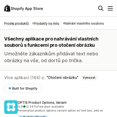
Shopify App Store
Prodej produktů
Produkty na míru
Nahrání vlastního souboru
Všechny aplikace pro nahrávání vlastních
souborů s funkcemi pro otočení obrázku
Umožněte zákazníkům přidávat text nebo
obrázky na vše, od dortů po trička.
Více aplikací (164) s:
Otočení obrázku
Vymazat
Built for Shopify
OPTIS Product Options, Variant
z 5 hvězd
4,9
(2 247)
•
Free plan available
Celkový počet recenzí: 2247
Personalize product options variant option w/ text box, add on