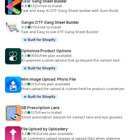
Kixxl: Gang Sheet Builder
z 5 hvězd
4,8
(32)
•
Free to install
Celkový počet recenzí: 32
Fast and easy AI DTF Gang Sheet builder with Auto-Build
Gangio DTF Gang Sheet Builder
z 5 hvězd
4,8
(11)
•
Free to install
Celkový počet recenzí: 11
Fast and Easy to use DTF Gang Sheet Builder
Built for Shopify
Optionize Product Options
z 5 hvězd
4,5
(89)
•
Free plan available
Celkový počet recenzí: 89
AI-powered custom options that go beyond the variant limit.
Built for Shopify
Mini Image Upload: Photo File
z 5 hvězd
5,0
(31)
•
Free plan available
Celkový počet recenzí: 31
Photo upload,file upload & custom field for product customizer
Built for Shopify
SB Prescription Lens
z 5 hvězd
5,0
(37)
•
Free to install
Celkový počet recenzí: 37
Smart prescription solution for contact lens and eye glasses
File Upload by Uploadery
z 5 hvězd
4,5
(163)
•
Free plan available
Celkový počet recenzí: 163
Let customers upload images or upload files when ordering