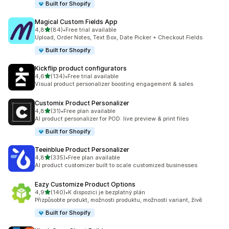
Built for Shopify
Magical Custom Fields App
z 5 hvězd
4,8
(84)
•
Free trial available
Celkový počet recenzí: 84
Upload, Order Notes, Text Box, Date Picker + Checkout Fields
Built for Shopify
Kickflip product configurators
z 5 hvězd
4,6
(134)
•
Free trial available
Celkový počet recenzí: 134
Visual product personalizer boosting engagement & sales
Customix Product Personalizer
z 5 hvězd
4,8
(31)
•
Free plan available
Celkový počet recenzí: 31
AI product personalizer for POD: live preview & print files
Built for Shopify
Teeinblue Product Personalizer
z 5 hvězd
4,8
(335)
•
Free plan available
Celkový počet recenzí: 335
AI product customizer built to scale customized businesses
Eazy Customize Product Options
z 5 hvězd
4,9
(140)
•
K dispozici je bezplatný plán
Celkový počet recenzí: 140
Přizpůsobte produkt, možnosti produktu, možnosti variant, živě
Built for Shopify