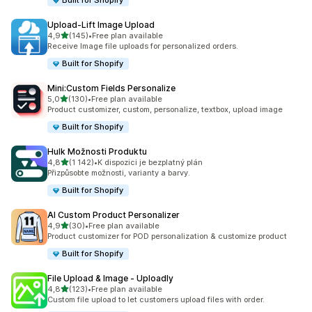
Built for Shopify
Upload‑Lift Image Upload
z 5 hvězd
4,9
(145)
•
Free plan available
Celkový počet recenzí: 145
Receive Image file uploads for personalized orders.
Built for Shopify
Mini:Custom Fields Personalize
z 5 hvězd
5,0
(130)
•
Free plan available
Celkový počet recenzí: 130
Product customizer, custom, personalize, textbox, upload image
Built for Shopify
Hulk Možnosti Produktu
z 5 hvězd
4,8
(1 142)
•
K dispozici je bezplatný plán
Celkový počet recenzí: 1142
Přizpůsobte možnosti, varianty a barvy.
Built for Shopify
AI Custom Product Personalizer
z 5 hvězd
4,9
(30)
•
Free plan available
Celkový počet recenzí: 30
Product customizer for POD personalization & customize product
Built for Shopify
File Upload & Image ‑ Uploadly
z 5 hvězd
4,8
(123)
•
Free plan available
Celkový počet recenzí: 123
Custom file upload to let customers upload files with order.