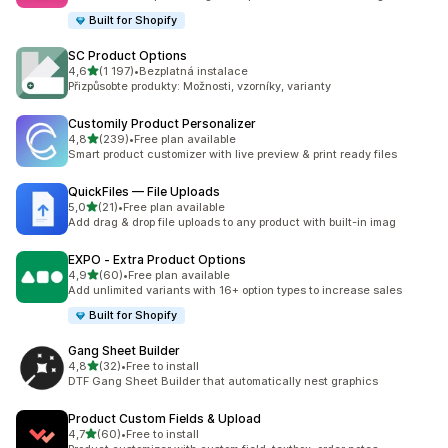
Built for Shopify
SC Product Options
z 5 hvězd
4,6
(1 197)
•
Bezplatná instalace
Celkový počet recenzí: 1197
Přizpůsobte produkty: Možnosti, vzorníky, varianty
Customily Product Personalizer
z 5 hvězd
4,8
(239)
•
Free plan available
Celkový počet recenzí: 239
Smart product customizer with live preview & print ready files
QuickFiles — File Uploads
z 5 hvězd
5,0
(21)
•
Free plan available
Celkový počet recenzí: 21
Add drag & drop file uploads to any product with built-in imag
EXPO ‑ Extra Product Options
z 5 hvězd
4,9
(60)
•
Free plan available
Celkový počet recenzí: 60
Add unlimited variants with 16+ option types to increase sales
Built for Shopify
Gang Sheet Builder
z 5 hvězd
4,8
(32)
•
Free to install
Celkový počet recenzí: 32
DTF Gang Sheet Builder that automatically nest graphics
Product Custom Fields & Upload
z 5 hvězd
4,7
(60)
•
Free to install
Celkový počet recenzí: 60