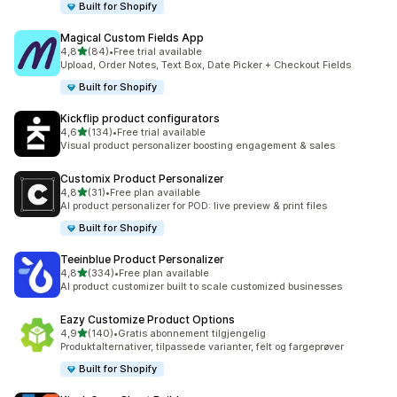
Built for Shopify
Magical Custom Fields App
av 5 stjerner
4,8
(84)
•
Free trial available
Totalt 84 omtaler
Upload, Order Notes, Text Box, Date Picker + Checkout Fields
Built for Shopify
Kickflip product configurators
av 5 stjerner
4,6
(134)
•
Free trial available
Totalt 134 omtaler
Visual product personalizer boosting engagement & sales
Customix Product Personalizer
av 5 stjerner
4,8
(31)
•
Free plan available
Totalt 31 omtaler
AI product personalizer for POD: live preview & print files
Built for Shopify
Teeinblue Product Personalizer
av 5 stjerner
4,8
(334)
•
Free plan available
Totalt 334 omtaler
AI product customizer built to scale customized businesses
Eazy Customize Product Options
av 5 stjerner
4,9
(140)
•
Gratis abonnement tilgjengelig
Totalt 140 omtaler
Produktalternativer, tilpassede varianter, felt og fargeprøver
Built for Shopify