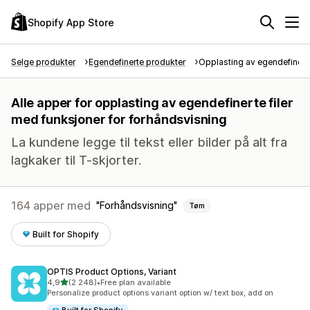
Shopify App Store
Selge produkter
Egendefinerte produkter
Opplasting av egendefinerte 
Alle apper for opplasting av egendefinerte filer
med funksjoner for forhåndsvisning
La kundene legge til tekst eller bilder på alt fra
lagkaker til T-skjorter.
164 apper med
Forhåndsvisning
Tøm
Built for Shopify
OPTIS Product Options, Variant
av 5 stjerner
4,9
(2 248)
•
Free plan available
Totalt 2248 omtaler
Personalize product options variant option w/ text box, add on