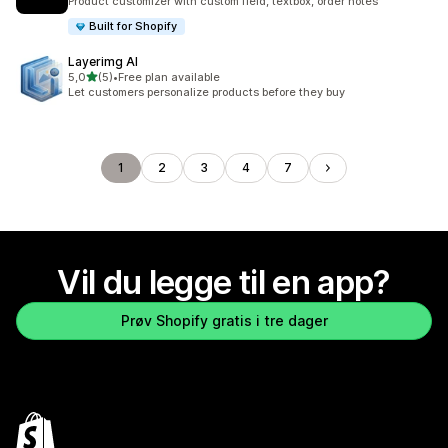
Product customizer with custom field, textbox, order notes
Built for Shopify
Layerimg AI
av 5 stjerner
5,0
(5)
•
Free plan available
Totalt 5 omtaler
Let customers personalize products before they buy
1
2
3
4
7
Vil du legge til en app?
Prøv Shopify gratis i tre dager