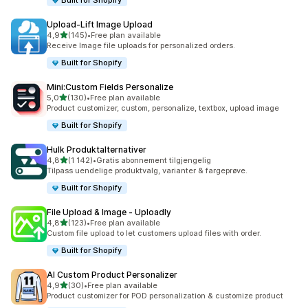
Built for Shopify
Upload‑Lift Image Upload
av 5 stjerner
4,9
(145)
•
Free plan available
Totalt 145 omtaler
Receive Image file uploads for personalized orders.
Built for Shopify
Mini:Custom Fields Personalize
av 5 stjerner
5,0
(130)
•
Free plan available
Totalt 130 omtaler
Product customizer, custom, personalize, textbox, upload image
Built for Shopify
Hulk Produktalternativer
av 5 stjerner
4,8
(1 142)
•
Gratis abonnement tilgjengelig
Totalt 1142 omtaler
Tilpass uendelige produktvalg, varianter & fargeprøve.
Built for Shopify
File Upload & Image ‑ Uploadly
av 5 stjerner
4,8
(123)
•
Free plan available
Totalt 123 omtaler
Custom file upload to let customers upload files with order.
Built for Shopify
AI Custom Product Personalizer
av 5 stjerner
4,9
(30)
•
Free plan available
Totalt 30 omtaler
Product customizer for POD personalization & customize product