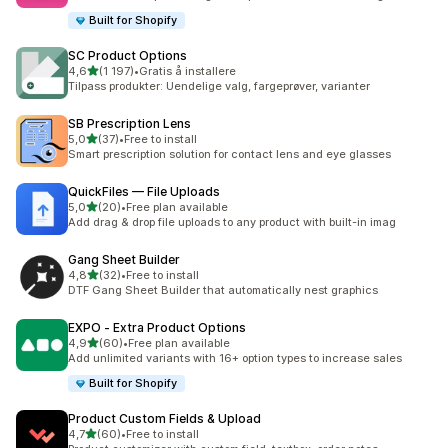
Built for Shopify
SC Product Options
av 5 stjerner
4,6
(1 197)
•
Gratis å installere
Totalt 1197 omtaler
Tilpass produkter: Uendelige valg, fargeprøver, varianter
SB Prescription Lens
av 5 stjerner
5,0
(37)
•
Free to install
Totalt 37 omtaler
Smart prescription solution for contact lens and eye glasses
QuickFiles — File Uploads
av 5 stjerner
5,0
(20)
•
Free plan available
Totalt 20 omtaler
Add drag & drop file uploads to any product with built-in imag
Gang Sheet Builder
av 5 stjerner
4,8
(32)
•
Free to install
Totalt 32 omtaler
DTF Gang Sheet Builder that automatically nest graphics
EXPO ‑ Extra Product Options
av 5 stjerner
4,9
(60)
•
Free plan available
Totalt 60 omtaler
Add unlimited variants with 16+ option types to increase sales
Built for Shopify
Product Custom Fields & Upload
av 5 stjerner
4,7
(60)
•
Free to install
Totalt 60 omtaler