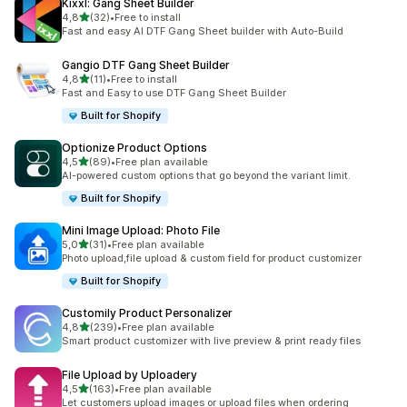
Kixxl: Gang Sheet Builder
av 5 stjerner
4,8
(32)
•
Free to install
Totalt 32 omtaler
Fast and easy AI DTF Gang Sheet builder with Auto-Build
Gangio DTF Gang Sheet Builder
av 5 stjerner
4,8
(11)
•
Free to install
Totalt 11 omtaler
Fast and Easy to use DTF Gang Sheet Builder
Built for Shopify
Optionize Product Options
av 5 stjerner
4,5
(89)
•
Free plan available
Totalt 89 omtaler
AI-powered custom options that go beyond the variant limit.
Built for Shopify
Mini Image Upload: Photo File
av 5 stjerner
5,0
(31)
•
Free plan available
Totalt 31 omtaler
Photo upload,file upload & custom field for product customizer
Built for Shopify
Customily Product Personalizer
av 5 stjerner
4,8
(239)
•
Free plan available
Totalt 239 omtaler
Smart product customizer with live preview & print ready files
File Upload by Uploadery
av 5 stjerner
4,5
(163)
•
Free plan available
Totalt 163 omtaler
Let customers upload images or upload files when ordering