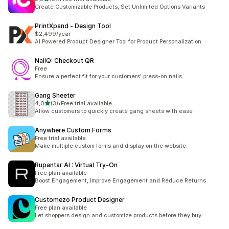
3 arvostelua yhteensä
Create Customizable Products, Set Unlimited Options Variants
PrintXpand ‑ Design Tool
$2,499/year
AI Powered Product Designer Tool for Product Personalization
NailQ: Checkout QR
Free
Ensure a perfect fit for your customers' press-on nails.
Gang Sheeter
/ 5 tähteä
4,0
(3)
•
Free trial available
3 arvostelua yhteensä
Allow customers to quickly create gang sheets with ease
Anywhere Custom Forms
Free trial available
Make multiple custom forms and display on the website.
Rupantar AI : Virtual Try‑On
Free plan available
Boost Engagement, Improve Engagement and Reduce Returns
Customezo Product Designer
Free plan available
Let shoppers design and customize products before they buy