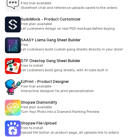
Free trial available
Storefront chat and reference uploads saved to the orders
SudoMock ‑ Product Customizer
Free plan available
Let customers design on real PSD mockups before buying
SAASY Llama Gang Sheet Builder
Free
Let customers build custom gang sheets directly in your store!
DTF Onestop Gang Sheet Builder
Free to install
Let customers build gang sheets, with AI tools built in
EzPrint ‑ Product Designer
Free trial available
Interactive designer for print personalization
Shopaw Diamondify
Free plan available
Turn Your Photo into a Diamond Painting Preview
Shopaw File Upload
Free to install
Upload file button on product page, all uploads link to orders