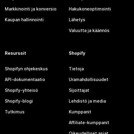
Markkinointi ja konversio
Hakukoneoptimointi
Kaupan hallinnointi
Lähetys
Valuutta ja käännös
Resurssit
Shopify
Shopifyn ohjekeskus
Tietoja
API-dokumentaatio
Uramahdollisuudet
Shopify-yhteisö
Sijoittajat
Shopify-blogi
Lehdistö ja media
Tutkimus
Kumppanit
Affiliate-kumppanit
Oikeudelliset asiat