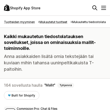
Shopify App Store
Tuotteiden myyminen
Mukautetut tuotteet
Mukautettu tiedostolataus
Kaikki mukautetun tiedostolatauksen
sovellukset, joissa on ominaisuuksia mallit-
toiminnoille.
Anna asiakkaiden lisätä omia tekstejään tai
kuviaan mihin tahansa uuninpeltikakuista T-
paitoihin.
164 sovellusta haulla
Mallit
Tyhjennä
Built for Shopify
Commision Pro: Chat & Files