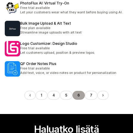
PhotoFlux AI: Virtual Try‑On
Free trial available
Let your customers wear what they want before buying using AI.
Bulk Image Upload & Alt Text
Free plan available
Streamline image uploads with alt text
Logo Customizer: Design Studio
Free trial available
Let customers upload, position & preview logos.
QF Order Notes Plus
Free trial available
Add text, voice, or video notes on product for personalization
1
4
5
6
7
Haluatko lisätä