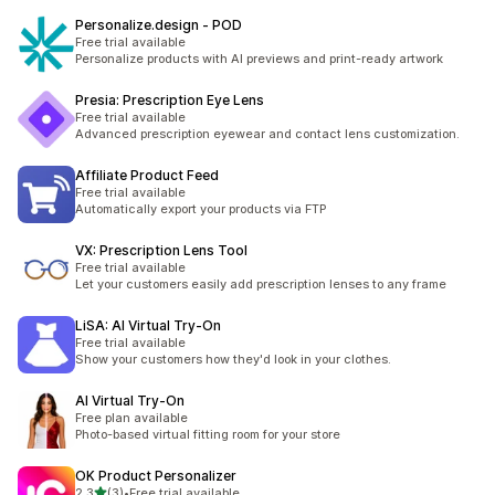
Personalize.design ‑ POD
Free trial available
Personalize products with AI previews and print-ready artwork
Presia: Prescription Eye Lens
Free trial available
Advanced prescription eyewear and contact lens customization.
Affiliate Product Feed
Free trial available
Automatically export your products via FTP
VX: Prescription Lens Tool
Free trial available
Let your customers easily add prescription lenses to any frame
LiSA: AI Virtual Try‑On
Free trial available
Show your customers how they'd look in your clothes.
AI Virtual Try‑On
Free plan available
Photo-based virtual fitting room for your store
OK Product Personalizer
/ 5 tähteä
2,3
(3)
•
Free trial available