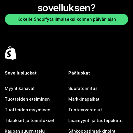
sovelluksen?
Kokeile Shopifyta ilmaiseksi kolmen päivän ajan
Sovellusluokat
Pääluokat
Myyntikanavat
Suoratoimitus
Tuotteiden etsiminen
Markkinapaikat
Tuotteiden myyminen
Tuotearvostelut
Tilaukset ja toimitukset
Lisämyynti ja tuotepaketit
Kaupan suunnittelu
Sähköpostimarkkinointi