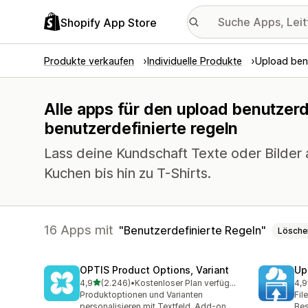
Shopify App Store
Produkte verkaufen
Individuelle Produkte
Upload benu
Alle apps für den upload benutzerd
benutzerdefinierte regeln
Lass deine Kundschaft Texte oder Bilder 
Kuchen bis hin zu T-Shirts.
16 Apps mit
Benutzerdefinierte Regeln
Lösche
OPTIS Product Options, Variant
Up
von 5 Sternen
4,9
(2.246)
•
Kostenloser Plan verfügbar
4,9
2246 Rezensionen insgesamt
145
Produktoptionen und Varianten
Fil
personalisieren mit Textfeld, Add-on
Bes