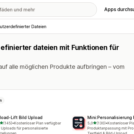
Apps durchs
tzerdefinierter Dateien
efinierter dateien mit Funktionen für
auf alle möglichen Produkte aufbringen – vom
n
load‑Lift Bild Upload
Mini:Personalisierung 
von 5 Sternen
von 5 Sternen
(145)
•
Kostenloser Plan verfügbar
5,0
(130)
•
Kostenloser Pl
 Rezensionen insgesamt
130 Rezensionen insgesa
e Uploads für personalisierte
Produktanpassung mit Prod
tellungen.
Textfeld & Bild-Upload