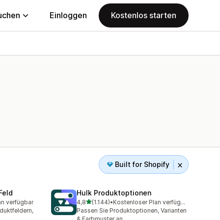
uchen
Einloggen
Kostenlos starten
Built for Shopify
Feld
Hulk Produktoptionen
von 5 Sternen
an verfügbar
4,8
(1.144)
•
Kostenloser Plan verfügbar
mt
1144 Rezensionen insgesamt
uktfeldern,
Passen Sie Produkt­optionen, Varianten
& Farbmuster an.