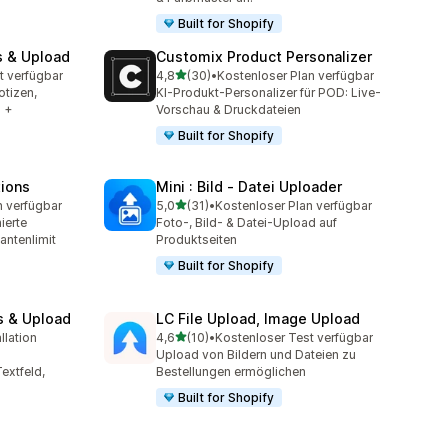
Built for Shopify
s & Upload
Customix Product Personalizer
von 5 Sternen
t verfügbar
4,8
(30)
•
Kostenloser Plan verfügbar
t
30 Rezensionen insgesamt
otizen,
KI-Produkt-Personalizer für POD: Live-
 +
Vorschau & Druckdateien
Built for Shopify
tions
Mini : Bild ‑ Datei Uploader
von 5 Sternen
n verfügbar
5,0
(31)
•
Kostenloser Plan verfügbar
t
31 Rezensionen insgesamt
ierte
Foto-, Bild- & Datei-Upload auf
antenlimit
Produktseiten
Built for Shopify
s & Upload
LC File Upload, Image Upload
von 5 Sternen
llation
4,6
(10)
•
Kostenloser Test verfügbar
t
10 Rezensionen insgesamt
Upload von Bildern und Dateien zu
extfeld,
Bestellungen ermöglichen
Built for Shopify