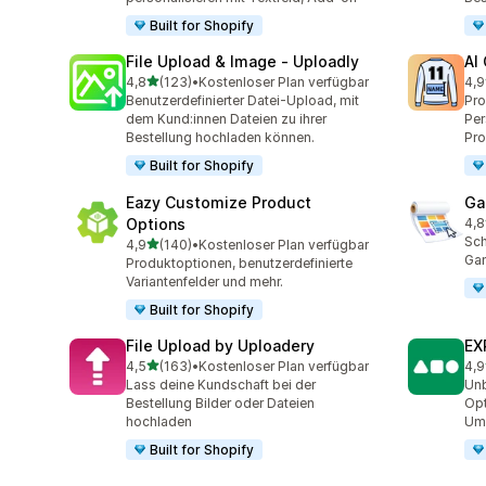
Built for Shopify
File Upload & Image ‑ Uploadly
AI
von 5 Sternen
4,8
(123)
•
Kostenloser Plan verfügbar
4,9
123 Rezensionen insgesamt
30 
Benutzerdefinierter Datei-Upload, mit
Pro
dem Kund:innen Dateien zu ihrer
Per
Bestellung hochladen können.
Pr
Built for Shopify
Eazy Customize Product
Ga
Options
4,8
12 
Sch
von 5 Sternen
4,9
(140)
•
Kostenloser Plan verfügbar
140 Rezensionen insgesamt
Gan
Produktoptionen, benutzerdefinierte
Variantenfelder und mehr.
Built for Shopify
File Upload by Uploadery
EX
von 5 Sternen
4,5
(163)
•
Kostenloser Plan verfügbar
4,9
163 Rezensionen insgesamt
60 
Lass deine Kundschaft bei der
Unb
Bestellung Bilder oder Dateien
Opt
hochladen
Ums
Built for Shopify