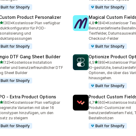
Built for Shopify
Built for Shopify
 Custom Product Personalizer
Magical Custom Field
von 5 Sternen
von 5 Sternen
(30)
•
Kostenloser Plan verfügbar
4,8
(84)
•
Kostenloser Tes
Rezensionen insgesamt
84 Rezensionen insgesam
duktkonfigurator für POD-
Benutzerdefinierte Bestelln
sonalisierung und
Textfelder, Datumsauswahl
oduktanpassungen
Checkout-Felder
Built for Shopify
Built for Shopify
ngio DTF Gang Sheet Builder
Optionize Product Op
von 5 Sternen
von 5 Sternen
(12)
•
Kostenlose Installation
4,5
(89)
•
Kostenloser Pla
Rezensionen insgesamt
89 Rezensionen insgesam
neller und benutzerfreundlicher DTF
KI-gestützte, benutzerdefin
g Sheet Builder
Optionen, die über das Vari
hinausgehen.
Built for Shopify
Built for Shopify
PO ‑ Extra Product Options
Product Custom Field
von 5 Sternen
von 5 Sternen
(60)
•
Kostenloser Plan verfügbar
4,7
(60)
•
Kostenlose Insta
Rezensionen insgesamt
60 Rezensionen insgesam
egrenzte Varianten mit über 16
Produkt-Customizer mit
ionstypen hinzufügen, um den
benutzerdefiniertem Feld, T
atz zu steigern
Bestellnotizen
Built for Shopify
Built for Shopify