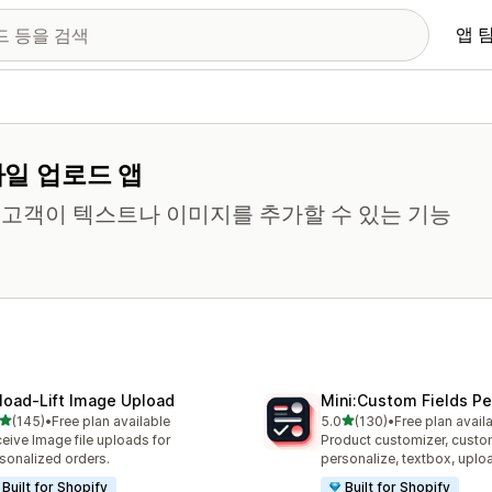
앱 
파일 업로드 앱
고객이 텍스트나 이미지를 추가할 수 있는 기능
load‑Lift Image Upload
Mini:Custom Fields Pe
별 5개 중
별 5개 중
(145)
•
Free plan available
5.0
(130)
•
Free plan avail
리뷰 145개
총 리뷰 130개
eive Image file uploads for
Product customizer, custo
sonalized orders.
personalize, textbox, upl
Built for Shopify
Built for Shopify