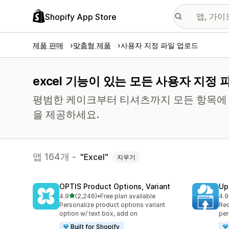
Shopify App Store
제품 판매
맞춤형 제품
사용자 지정 파일 업로드
excel 기능이 있는 모든 사용자 지정 
평범한 케이크부터 티셔츠까지 모든 항목에 
을 제공하세요.
앱 164개 -
Excel
지우기
OPTIS Product Options, Variant
Up
별 5개 중
4.9
(2,246)
•
Free plan available
4.9
총 리뷰 2246개
총 
Personalize product options variant
Rec
option w/ text box, add on
per
Built for Shopify