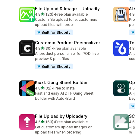
File Upload & Image ‑ Uploadly
AI
별 5개 중
4.8
(123)
•
Free plan available
4.9
총 리뷰 123개
총 
Custom file upload to let customers
Pro
upload files with order.
per
Built for Shopify
Customix Product Personalizer
Te
별 5개 중
4.8
(30)
•
Free plan available
4.8
총 리뷰 30개
총 
AI product personalizer for POD: live
AI 
preview & print files
cus
Built for Shopify
Kixxl: Gang Sheet Builder
Op
별 5개 중
4.8
(32)
•
Free to install
4.5
총 리뷰 32개
총 
Fast and easy AI DTF Gang Sheet
AI-
builder with Auto-Build
bey
File Upload by Uploadery
SC
별 5개 중
4.5
(163)
•
Free plan available
4.6
총 리뷰 163개
총 
Let customers upload images or
제품
upload files when ordering
형