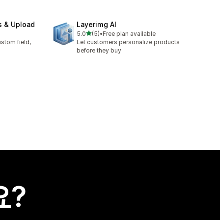
s & Upload
Layerimg AI
별 5개 중
5.0
(5)
•
Free plan available
총 리뷰 5개
stom field,
Let customers personalize products
before they buy
요?