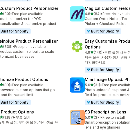
 Custom Product Personalizer
Magical Custom Field
별 5개 중
별 5개 중
(30)
•
Free plan available
4.8
(84)
•
Free trial availab
리뷰 30개
총 리뷰 84개
duct customizer for POD
Custom Order Notes, Text 
sonalization & customize product
Picker + Checkout Fields
Built for Shopify
Built for Shopify
einblue Product Personalizer
Eazy Customize Produ
별 5개 중
(335)
•
Free plan available
Options
리뷰 335개
product customizer built to scale
별 5개 중
4.9
(140)
•
무료 플랜 사용 
총 리뷰 140개
tomized businesses
제품 옵션, 사용자 정의 변형,
개인화하세요.
Built for Shopify
tionize Product Options
Mini Image Upload: Ph
별 5개 중
별 5개 중
(89)
•
Free plan available
5.0
(31)
•
Free plan availab
리뷰 89개
총 리뷰 31개
powered custom options that go
Photo upload,file upload 
ond the variant limit.
field for product customize
Built for Shopify
Built for Shopify
 Product Options
SB Prescription Lens
별 5개 중
별 5개 중
(1,197)
•
무료 설치
5.0
(37)
•
Free to install
리뷰 1197개
총 리뷰 37개
 맞춤 설정: 무한한 옵션, 색상 샘플, 변
Smart prescription solution
lens and eye glasses