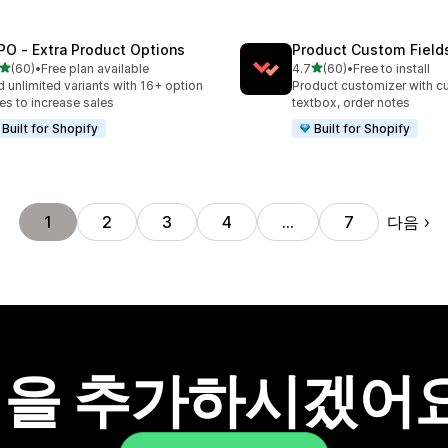
PO ‑ Extra Product Options
Product Custom Field
별 5개 중
별 5개 중
(60)
•
Free plan available
4.7
(60)
•
Free to install
리뷰 60개
총 리뷰 60개
 unlimited variants with 16+ option
Product customizer with cu
es to increase sales
textbox, order notes
Built for Shopify
Built for Shopify
다음
1
2
3
4
…
7
을 추가하시겠어