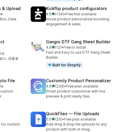
s & Upload
Kickflip product configurators
별 5개 중
le
4.6
(134)
•
Free trial available
총 리뷰 134개
Box, Date
Visual product personalizer boosting
engagement & sales
ct
Gangio DTF Gang Sheet Builder
별 5개 중
4.8
(12)
•
Free to install
총 리뷰 12개
Fast and Easy to use DTF Gang Sheet
가능
Builder
 필드, 샘플을
Built for Shopify
oto File
Customily Product Personalizer
별 5개 중
le
4.8
(239)
•
Free plan available
총 리뷰 239개
& custom
Smart product customizer with live
r
preview & print ready files
QuickFiles — File Uploads
별 5개 중
5.0
(20)
•
Free plan available
총 리뷰 20개
 for contact
Add drag & drop file uploads to any
product with built-in imag