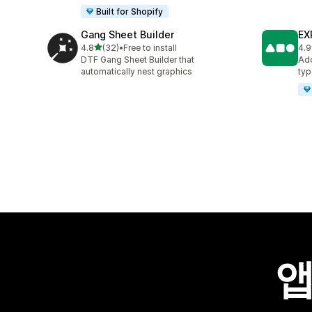
Built for Shopify
Gang Sheet Builder
EX
별 5개 중
4.8
(32)
•
Free to install
4.9
총 리뷰 32개
총 
DTF Gang Sheet Builder that
Add
automatically nest graphics
typ
앱