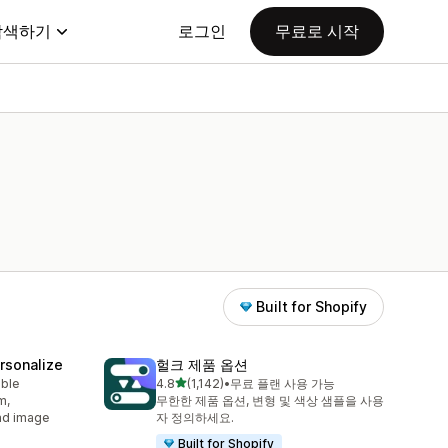
탐색하기
로그인
무료로 시작
Built for Shopify
rsonalize
헐크 제품 옵션
별 5개 중
able
4.8
(1,142)
•
무료 플랜 사용 가능
총 리뷰 1142개
m,
무한한 제품 옵션, 변형 및 색상 샘플을 사용
oad image
자 정의하세요.
Built for Shopify