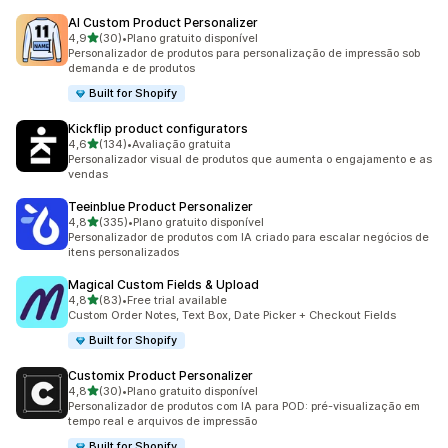
AI Custom Product Personalizer
de 5 estrelas
4,9
(30)
•
Plano gratuito disponível
30 avaliações ao todo
Personalizador de produtos para personalização de impressão sob
demanda e de produtos
Built for Shopify
Kickflip product configurators
de 5 estrelas
4,6
(134)
•
Avaliação gratuita
134 avaliações ao todo
Personalizador visual de produtos que aumenta o engajamento e as
vendas
Teeinblue Product Personalizer
de 5 estrelas
4,8
(335)
•
Plano gratuito disponível
335 avaliações ao todo
Personalizador de produtos com IA criado para escalar negócios de
itens personalizados
Magical Custom Fields & Upload
de 5 estrelas
4,8
(83)
•
Free trial available
83 avaliações ao todo
Custom Order Notes, Text Box, Date Picker + Checkout Fields
Built for Shopify
Customix Product Personalizer
de 5 estrelas
4,8
(30)
•
Plano gratuito disponível
30 avaliações ao todo
Personalizador de produtos com IA para POD: pré-visualização em
tempo real e arquivos de impressão
Built for Shopify