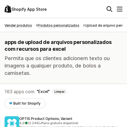
Shopify App Store
Vender produtos
Produtos personalizados
Upload de arquivo perso
apps de upload de arquivos personalizados
com recursos para excel
Permita que os clientes adicionem texto ou
imagens a qualquer produto, de bolos a
camisetas.
163 apps com
Excel
Limpar
Built for Shopify
OPTIS Product Options, Variant
de 5 estrelas
4,9
(2.246)
•
Plano gratuito disponível
2246 avaliações ao todo