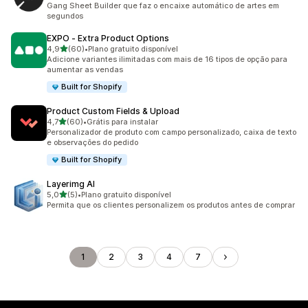
Gang Sheet Builder que faz o encaixe automático de artes em
segundos
EXPO ‑ Extra Product Options
de 5 estrelas
4,9
(60)
•
Plano gratuito disponível
60 avaliações ao todo
Adicione variantes ilimitadas com mais de 16 tipos de opção para
aumentar as vendas
Built for Shopify
Product Custom Fields & Upload
de 5 estrelas
4,7
(60)
•
Grátis para instalar
60 avaliações ao todo
Personalizador de produto com campo personalizado, caixa de texto
e observações do pedido
Built for Shopify
Layerimg AI
de 5 estrelas
5,0
(5)
•
Plano gratuito disponível
5 avaliações ao todo
Permita que os clientes personalizem os produtos antes de comprar
1
2
3
4
7