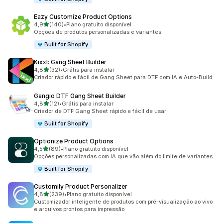
Eazy Customize Product Options
de 5 estrelas
4,9
(140)
•
Plano gratuito disponível
140 avaliações ao todo
Opções de produtos personalizadas e variantes.
Built for Shopify
Kixxl: Gang Sheet Builder
de 5 estrelas
4,8
(32)
•
Grátis para instalar
32 avaliações ao todo
Criador rápido e fácil de Gang Sheet para DTF com IA e Auto-Build
Gangio DTF Gang Sheet Builder
de 5 estrelas
4,8
(12)
•
Grátis para instalar
12 avaliações ao todo
Criador de DTF Gang Sheet rápido e fácil de usar
Built for Shopify
Optionize Product Options
de 5 estrelas
4,5
(89)
•
Plano gratuito disponível
89 avaliações ao todo
Opções personalizadas com IA que vão além do limite de variantes.
Built for Shopify
Customily Product Personalizer
de 5 estrelas
4,8
(239)
•
Plano gratuito disponível
239 avaliações ao todo
Customizador inteligente de produtos com pré-visualização ao vivo
e arquivos prontos para impressão