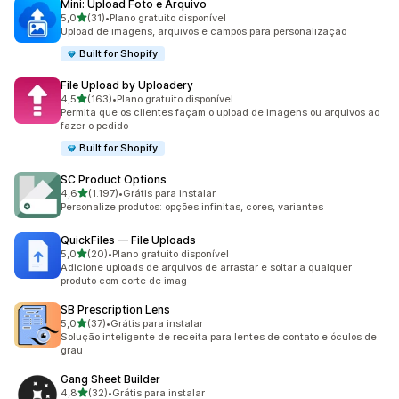
Mini: Upload Foto e Arquivo
de 5 estrelas
5,0
(31)
•
Plano gratuito disponível
31 avaliações ao todo
Upload de imagens, arquivos e campos para personalização
Built for Shopify
File Upload by Uploadery
de 5 estrelas
4,5
(163)
•
Plano gratuito disponível
163 avaliações ao todo
Permita que os clientes façam o upload de imagens ou arquivos ao
fazer o pedido
Built for Shopify
SC Product Options
de 5 estrelas
4,6
(1.197)
•
Grátis para instalar
1197 avaliações ao todo
Personalize produtos: opções infinitas, cores, variantes
QuickFiles — File Uploads
de 5 estrelas
5,0
(20)
•
Plano gratuito disponível
20 avaliações ao todo
Adicione uploads de arquivos de arrastar e soltar a qualquer
produto com corte de imag
SB Prescription Lens
de 5 estrelas
5,0
(37)
•
Grátis para instalar
37 avaliações ao todo
Solução inteligente de receita para lentes de contato e óculos de
grau
Gang Sheet Builder
de 5 estrelas
4,8
(32)
•
Grátis para instalar
32 avaliações ao todo