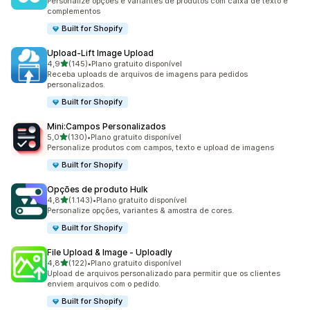
Personalize opções e variantes de produtos com caixa de texto e
complementos
Built for Shopify
Upload‑Lift Image Upload
de 5 estrelas
4,9
(145)
•
Plano gratuito disponível
145 avaliações ao todo
Receba uploads de arquivos de imagens para pedidos
personalizados.
Built for Shopify
Mini:Campos Personalizados
de 5 estrelas
5,0
(130)
•
Plano gratuito disponível
130 avaliações ao todo
Personalize produtos com campos, texto e upload de imagens
Built for Shopify
Opções de produto Hulk
de 5 estrelas
4,8
(1.143)
•
Plano gratuito disponível
1143 avaliações ao todo
Personalize opções, variantes & amostra de cores.
Built for Shopify
File Upload & Image ‑ Uploadly
de 5 estrelas
4,8
(122)
•
Plano gratuito disponível
122 avaliações ao todo
Upload de arquivos personalizado para permitir que os clientes
enviem arquivos com o pedido.
Built for Shopify