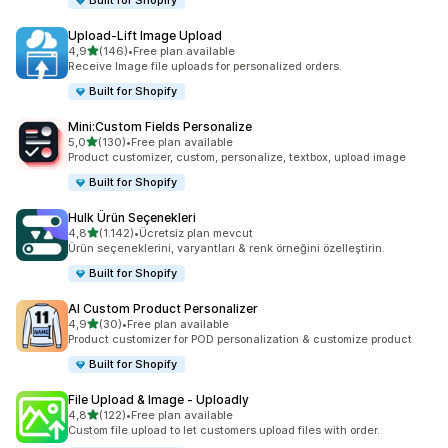
Built for Shopify
Upload‑Lift Image Upload
5 yıldız üzerinden
4,9
(146)
•
Free plan available
toplam 146 değerlendirme
Receive Image file uploads for personalized orders.
Built for Shopify
Mini:Custom Fields Personalize
5 yıldız üzerinden
5,0
(130)
•
Free plan available
toplam 130 değerlendirme
Product customizer, custom, personalize, textbox, upload image
Built for Shopify
Hulk Ürün Seçenekleri
5 yıldız üzerinden
4,8
(1.142)
•
Ücretsiz plan mevcut
toplam 1142 değerlendirme
Ürün seçeneklerini, varyantları & renk örneğini özelleştirin.
Built for Shopify
AI Custom Product Personalizer
5 yıldız üzerinden
4,9
(30)
•
Free plan available
toplam 30 değerlendirme
Product customizer for POD personalization & customize product
Built for Shopify
File Upload & Image ‑ Uploadly
5 yıldız üzerinden
4,8
(122)
•
Free plan available
toplam 122 değerlendirme
Custom file upload to let customers upload files with order.