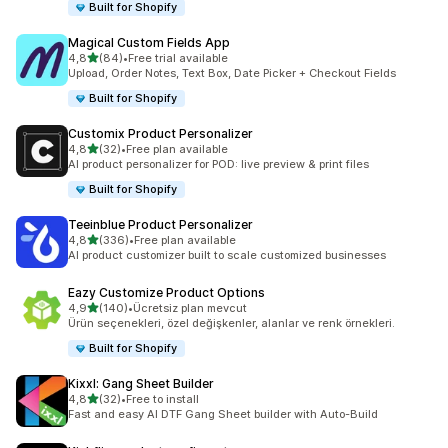
Built for Shopify
Magical Custom Fields App
5 yıldız üzerinden
4,8
(84)
•
Free trial available
toplam 84 değerlendirme
Upload, Order Notes, Text Box, Date Picker + Checkout Fields
Built for Shopify
Customix Product Personalizer
5 yıldız üzerinden
4,8
(32)
•
Free plan available
toplam 32 değerlendirme
AI product personalizer for POD: live preview & print files
Built for Shopify
Teeinblue Product Personalizer
5 yıldız üzerinden
4,8
(336)
•
Free plan available
toplam 336 değerlendirme
AI product customizer built to scale customized businesses
Eazy Customize Product Options
5 yıldız üzerinden
4,9
(140)
•
Ücretsiz plan mevcut
toplam 140 değerlendirme
Ürün seçenekleri, özel değişkenler, alanlar ve renk örnekleri.
Built for Shopify
Kixxl: Gang Sheet Builder
5 yıldız üzerinden
4,8
(32)
•
Free to install
toplam 32 değerlendirme
Fast and easy AI DTF Gang Sheet builder with Auto-Build