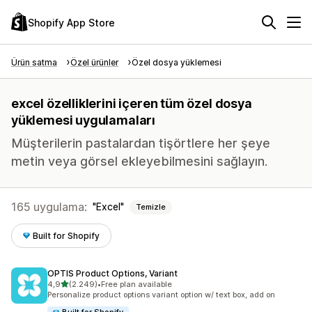
Shopify App Store
Ürün satma
Özel ürünler
Özel dosya yüklemesi
excel özelliklerini içeren tüm özel dosya
yüklemesi uygulamaları
Müşterilerin pastalardan tişörtlere her şeye
metin veya görsel ekleyebilmesini sağlayın.
165 uygulama:
Excel
Temizle
Built for Shopify
OPTIS Product Options, Variant
5 yıldız üzerinden
4,9
(2.249)
•
Free plan available
toplam 2249 değerlendirme
Personalize product options variant option w/ text box, add on