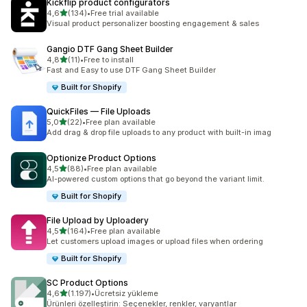
Kickflip product configurators
5 yıldız üzerinden
4,6
(134)
•
Free trial available
toplam 134 değerlendirme
Visual product personalizer boosting engagement & sales
Gangio DTF Gang Sheet Builder
5 yıldız üzerinden
4,8
(11)
•
Free to install
toplam 11 değerlendirme
Fast and Easy to use DTF Gang Sheet Builder
Built for Shopify
QuickFiles — File Uploads
5 yıldız üzerinden
5,0
(22)
•
Free plan available
toplam 22 değerlendirme
Add drag & drop file uploads to any product with built-in imag
Optionize Product Options
5 yıldız üzerinden
4,5
(88)
•
Free plan available
toplam 88 değerlendirme
AI-powered custom options that go beyond the variant limit.
Built for Shopify
File Upload by Uploadery
5 yıldız üzerinden
4,5
(164)
•
Free plan available
toplam 164 değerlendirme
Let customers upload images or upload files when ordering
Built for Shopify
SC Product Options
5 yıldız üzerinden
4,6
(1.197)
•
Ücretsiz yükleme
toplam 1197 değerlendirme
Ürünleri özelleştirin: Seçenekler, renkler, varyantlar