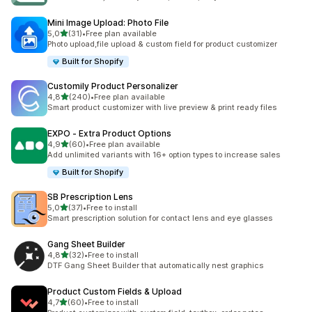
Mini Image Upload: Photo File
5 yıldız üzerinden
5,0
(31)
•
Free plan available
toplam 31 değerlendirme
Photo upload,file upload & custom field for product customizer
Built for Shopify
Customily Product Personalizer
5 yıldız üzerinden
4,8
(240)
•
Free plan available
toplam 240 değerlendirme
Smart product customizer with live preview & print ready files
EXPO ‑ Extra Product Options
5 yıldız üzerinden
4,9
(60)
•
Free plan available
toplam 60 değerlendirme
Add unlimited variants with 16+ option types to increase sales
Built for Shopify
SB Prescription Lens
5 yıldız üzerinden
5,0
(37)
•
Free to install
toplam 37 değerlendirme
Smart prescription solution for contact lens and eye glasses
Gang Sheet Builder
5 yıldız üzerinden
4,8
(32)
•
Free to install
toplam 32 değerlendirme
DTF Gang Sheet Builder that automatically nest graphics
Product Custom Fields & Upload
5 yıldız üzerinden
4,7
(60)
•
Free to install
toplam 60 değerlendirme