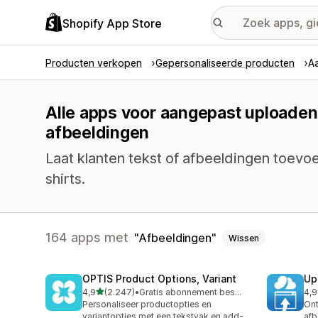
Shopify App Store
Producten verkopen
Gepersonaliseerde producten
A
Alle apps voor aangepast uploaden
afbeeldingen
Laat klanten tekst of afbeeldingen toevoeg
shirts.
164 apps met
Afbeeldingen
Wissen
OPTIS Product Options, Variant
Up
van 5 sterren
4,9
(2.247)
•
Gratis abonnement beschikbaar
4,9
2247 recensies in totaal
145
Personaliseer productopties en
On
variantopties met een tekstvak en add-
afb