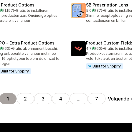
 Product Options
SB Prescription Lens
van 5 sterren
van 5 sterren
(1.197)
•
Gratis te installeren
5,0
(37)
•
Gratis te installe
7 recensies in totaal
37 recensies in totaal
 producten aan: Oneindige opties,
Slimme receptoplossing v
urstalen, varianten
contactlenzen en brillen
PO ‑ Extra Product Options
Product Custom Field
van 5 sterren
van 5 sterren
(60)
•
Gratis abonnement beschikbaar
4,7
(60)
•
Gratis te installe
recensies in totaal
60 recensies in totaal
g onbeperkte varianten met meer
Product-customizer met a
 16 optietypen toe om de omzet te
veld, tekstvak en bestelnot
rhogen
Built for Shopify
Built for Shopify
Volgende
1
2
3
4
…
7