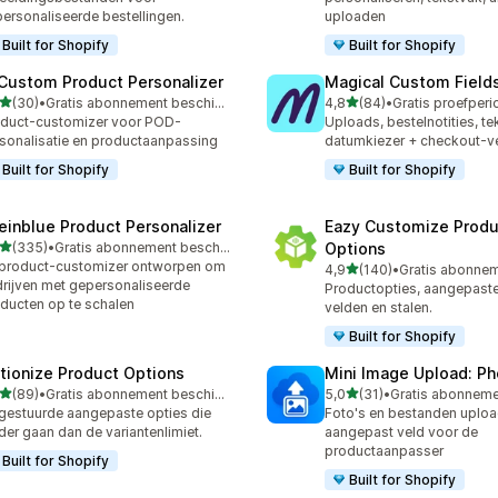
ersonaliseerde bestellingen.
uploaden
Built for Shopify
Built for Shopify
 Custom Product Personalizer
Magical Custom Field
van 5 sterren
van 5 sterren
(30)
•
Gratis abonnement beschikbaar
4,8
(84)
•
recensies in totaal
84 recensies in totaal
duct-customizer voor POD-
Uploads, bestelnotities, te
sonalisatie en productaanpassing
datumkiezer + checkout-v
Built for Shopify
Built for Shopify
einblue Product Personalizer
Eazy Customize Produ
van 5 sterren
(335)
•
Gratis abonnement beschikbaar
Options
 recensies in totaal
product-customizer ontworpen om
van 5 sterren
4,9
(140)
•
140 recensies in totaal
rijven met gepersonaliseerde
Productopties, aangepaste
ducten op te schalen
velden en stalen.
Built for Shopify
tionize Product Options
Mini Image Upload: Ph
van 5 sterren
van 5 sterren
(89)
•
Gratis abonnement beschikbaar
5,0
(31)
•
recensies in totaal
31 recensies in totaal
gestuurde aangepaste opties die
Foto's en bestanden uploa
der gaan dan de variantenlimiet.
aangepast veld voor de
productaanpasser
Built for Shopify
Built for Shopify