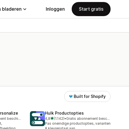
 bladeren
Inloggen
Start gratis
Built for Shopify
rsonalize
Hulk Productopties
van 5 sterren
Gratis abonnement beschikbaar
4,8
(1.142)
•
Gratis abonnement beschikbaar
1142 recensies in totaal
t,
Pas oneindige productopties, varianten
afbeelding
& kleurenstaal aan.