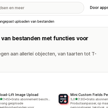
Door apps
angepast uploaden van bestanden
 van bestanden met functies voor
en aan allerlei objecten, van taarten tot T-
load‑Lift Image Upload
Mini:Custom Fields Pe
van 5 sterren
van 5 sterren
(145)
•
Gratis abonnement beschikbaar
5,0
(130)
•
 recensies in totaal
130 recensies in totaal
tvang geüploade
Productaanpasser, op maa
eeldingsbestanden voor
personaliseren, tekstvak, 