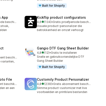
Built for Shopify
s App
Kickflip product configurators
van 5 sterren
Gratis proefperiode beschikbaar
4,6
(134)
•
Gratis proefperiode beschikbaar
134 recensies in totaal
kstvak,
Visuele product-personalizer die
elden
betrokkenheid en omzet verhoogt
ct
Gangio DTF Gang Sheet Builder
van 5 sterren
4,8
(12)
•
Gratis te installeren
12 recensies in totaal
Snelle en gebruiksvriendelijke DTF
Gratis abonnement beschikbaar
Gang Sheet Builder
 varianten,
Built for Shopify
oto File
Customily Product Personalizer
van 5 sterren
Gratis abonnement beschikbaar
4,8
(239)
•
Gratis abonnement beschikbaar
239 recensies in totaal
den en een
Slimme product-customizer met live
voorbeelden en printklare bestanden