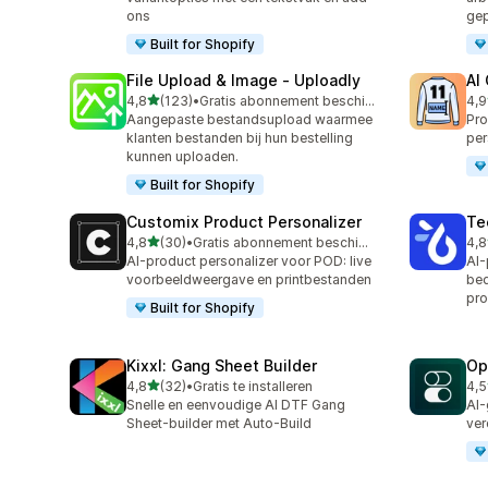
ons
gep
Built for Shopify
File Upload & Image ‑ Uploadly
AI
van 5 sterren
4,8
(123)
•
Gratis abonnement beschikbaar
4,9
123 recensies in totaal
30 
Aangepaste bestandsupload waarmee
Pro
klanten bestanden bij hun bestelling
per
kunnen uploaden.
Built for Shopify
Customix Product Personalizer
Te
van 5 sterren
4,8
(30)
•
Gratis abonnement beschikbaar
4,8
30 recensies in totaal
335
AI-product personalizer voor POD: live
AI-
voorbeeldweergave en printbestanden
bed
pro
Built for Shopify
Kixxl: Gang Sheet Builder
Op
van 5 sterren
4,8
(32)
•
Gratis te installeren
4,5
32 recensies in totaal
89 
Snelle en eenvoudige AI DTF Gang
AI-
Sheet-builder met Auto-Build
ver