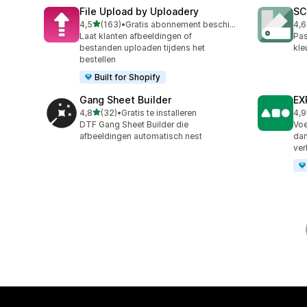
File Upload by Uploadery
SC
van 5 sterren
4,5
(163)
•
Gratis abonnement beschikbaar
4,6
163 recensies in totaal
119
Laat klanten afbeeldingen of
Pas
bestanden uploaden tijdens het
kle
bestellen
Built for Shopify
Gang Sheet Builder
EX
van 5 sterren
4,8
(32)
•
Gratis te installeren
4,9
32 recensies in totaal
60 
DTF Gang Sheet Builder die
Voe
afbeeldingen automatisch nest
dan
ve