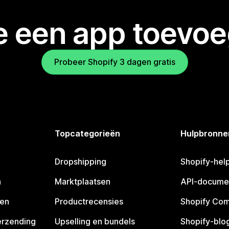
je een app toevo
Probeer Shopify 3 dagen gratis
Topcategorieën
Hulpbronne
Dropshipping
Shopify-hel
n
Marktplaatsen
API-docume
pen
Productrecensies
Shopify Co
erzending
Upselling en bundels
Shopify-blo