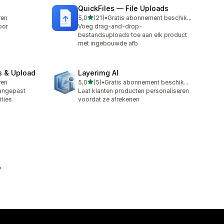
QuickFiles — File Uploads
van 5 sterren
ren
5,0
(21)
•
Gratis abonnement beschikbaar
21 recensies in totaal
oor
Voeg drag-and-drop-
bestandsuploads toe aan elk product
met ingebouwde afb
s & Upload
Layerimg AI
van 5 sterren
ren
5,0
(5)
•
Gratis abonnement beschikbaar
5 recensies in totaal
angepast
Laat klanten producten personaliseren
ities
voordat ze afrekenen