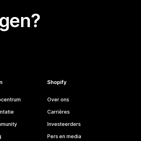
egen?
n
Shopify
pcentrum
Over ons
ntatie
Carrières
mmunity
Investeerders
g
Pers en media