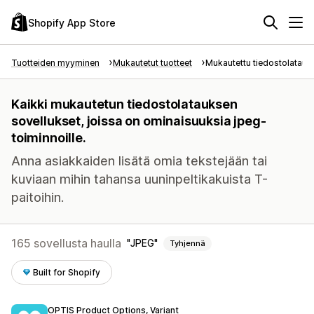
Shopify App Store
Tuotteiden myyminen
Mukautetut tuotteet
Mukautettu tiedostolataus
Kaikki mukautetun tiedostolatauksen
sovellukset, joissa on ominaisuuksia jpeg-
toiminnoille.
Anna asiakkaiden lisätä omia tekstejään tai
kuviaan mihin tahansa uuninpeltikakuista T-
paitoihin.
165 sovellusta haulla
JPEG
Tyhjennä
Built for Shopify
OPTIS Product Options, Variant