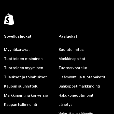
Sovellusluokat
Pääluokat
Myyntikanavat
Suoratoimitus
Tuotteiden etsiminen
Markkinapaikat
Tuotteiden myyminen
Tuotearvostelut
Tilaukset ja toimitukset
Lisämyynti ja tuotepaketit
Kaupan suunnittelu
Sähköpostimarkkinointi
Markkinointi ja konversio
Hakukoneoptimointi
Kaupan hallinnointi
Lähetys
Valuutta ja käännös