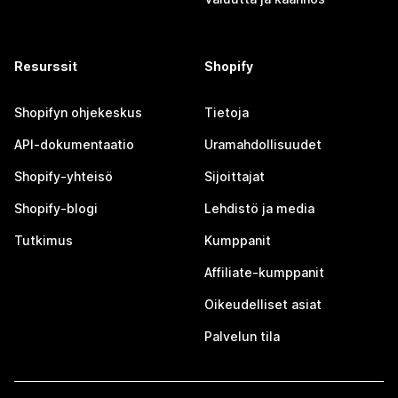
Resurssit
Shopify
Shopifyn ohjekeskus
Tietoja
API-dokumentaatio
Uramahdollisuudet
Shopify-yhteisö
Sijoittajat
Shopify-blogi
Lehdistö ja media
Tutkimus
Kumppanit
Affiliate-kumppanit
Oikeudelliset asiat
Palvelun tila