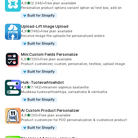
/ 5 tähteä
4,9
(2 246)
•
Free plan available
2246 arvostelua yhteensä
Personalize product options variant option w/ text box, add on
Built for Shopify
Upload‑Lift Image Upload
/ 5 tähteä
4,9
(146)
•
Free plan available
146 arvostelua yhteensä
Receive Image file uploads for personalized orders.
Built for Shopify
Mini:Custom Fields Personalize
/ 5 tähteä
5,0
(130)
•
Free plan available
130 arvostelua yhteensä
Product customizer, custom, personalize, textbox, upload image
Built for Shopify
Hulk‑Tuotevaihtoehdot
/ 5 tähteä
4,8
(1 142)
•
Ilmainen sopimus saatavilla
1142 arvostelua yhteensä
Muokkaa tuote­vaihtoehtoja, variaatioita & värimallia.
Built for Shopify
AI Custom Product Personalizer
/ 5 tähteä
4,9
(30)
•
Free plan available
30 arvostelua yhteensä
Product customizer for POD personalization & customize product
Built for Shopify