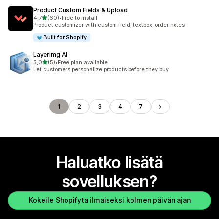
Product Custom Fields & Upload
/ 5 tähteä
4,7
(60)
•
Free to install
60 arvostelua yhteensä
Product customizer with custom field, textbox, order notes
Built for Shopify
Layerimg AI
/ 5 tähteä
5,0
(5)
•
Free plan available
5 arvostelua yhteensä
Let customers personalize products before they buy
1
2
3
4
7
Haluatko lisätä
sovelluksen?
Kokeile Shopifyta ilmaiseksi kolmen päivän ajan