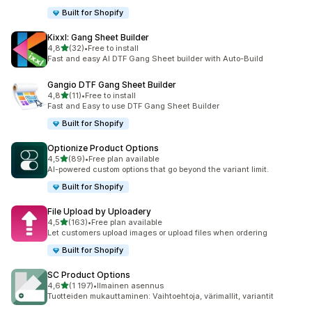
Built for Shopify
Kixxl: Gang Sheet Builder
/ 5 tähteä
4,8
(32)
•
Free to install
32 arvostelua yhteensä
Fast and easy AI DTF Gang Sheet builder with Auto-Build
Gangio DTF Gang Sheet Builder
/ 5 tähteä
4,8
(11)
•
Free to install
11 arvostelua yhteensä
Fast and Easy to use DTF Gang Sheet Builder
Built for Shopify
Optionize Product Options
/ 5 tähteä
4,5
(89)
•
Free plan available
89 arvostelua yhteensä
AI-powered custom options that go beyond the variant limit.
Built for Shopify
File Upload by Uploadery
/ 5 tähteä
4,5
(163)
•
Free plan available
163 arvostelua yhteensä
Let customers upload images or upload files when ordering
Built for Shopify
SC Product Options
/ 5 tähteä
4,6
(1 197)
•
Ilmainen asennus
1197 arvostelua yhteensä
Tuotteiden mukauttaminen: Vaihtoehtoja, värimallit, variantit