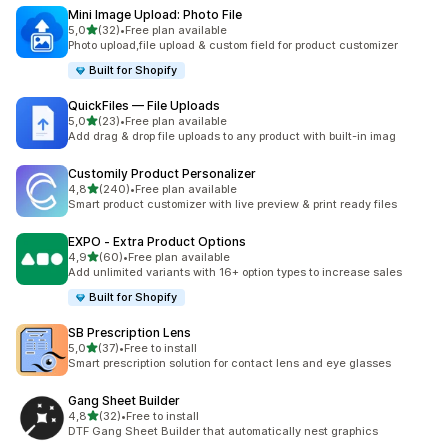
Mini Image Upload: Photo File
/ 5 tähteä
5,0
(32)
•
Free plan available
32 arvostelua yhteensä
Photo upload,file upload & custom field for product customizer
Built for Shopify
QuickFiles — File Uploads
/ 5 tähteä
5,0
(23)
•
Free plan available
23 arvostelua yhteensä
Add drag & drop file uploads to any product with built-in imag
Customily Product Personalizer
/ 5 tähteä
4,8
(240)
•
Free plan available
240 arvostelua yhteensä
Smart product customizer with live preview & print ready files
EXPO ‑ Extra Product Options
/ 5 tähteä
4,9
(60)
•
Free plan available
60 arvostelua yhteensä
Add unlimited variants with 16+ option types to increase sales
Built for Shopify
SB Prescription Lens
/ 5 tähteä
5,0
(37)
•
Free to install
37 arvostelua yhteensä
Smart prescription solution for contact lens and eye glasses
Gang Sheet Builder
/ 5 tähteä
4,8
(32)
•
Free to install
32 arvostelua yhteensä
DTF Gang Sheet Builder that automatically nest graphics