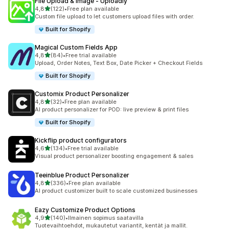
File Upload & Image ‑ Uploadly
/ 5 tähteä
4,8
(122)
•
Free plan available
122 arvostelua yhteensä
Custom file upload to let customers upload files with order.
Built for Shopify
Magical Custom Fields App
/ 5 tähteä
4,8
(84)
•
Free trial available
84 arvostelua yhteensä
Upload, Order Notes, Text Box, Date Picker + Checkout Fields
Built for Shopify
Customix Product Personalizer
/ 5 tähteä
4,8
(32)
•
Free plan available
32 arvostelua yhteensä
AI product personalizer for POD: live preview & print files
Built for Shopify
Kickflip product configurators
/ 5 tähteä
4,6
(134)
•
Free trial available
134 arvostelua yhteensä
Visual product personalizer boosting engagement & sales
Teeinblue Product Personalizer
/ 5 tähteä
4,8
(336)
•
Free plan available
336 arvostelua yhteensä
AI product customizer built to scale customized businesses
Eazy Customize Product Options
/ 5 tähteä
4,9
(140)
•
Ilmainen sopimus saatavilla
140 arvostelua yhteensä
Tuotevaihtoehdot, mukautetut variantit, kentät ja mallit.