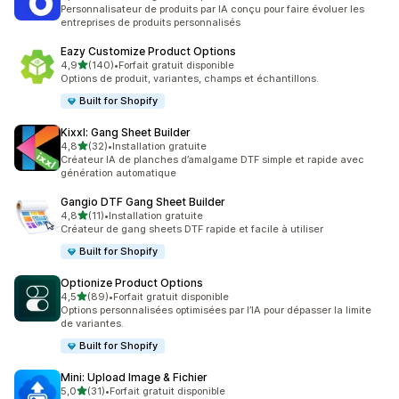
335 avis au total
Personnalisateur de produits par IA conçu pour faire évoluer les
entreprises de produits personnalisés
Eazy Customize Product Options
étoile(s) sur 5
4,9
(140)
•
Forfait gratuit disponible
140 avis au total
Options de produit, variantes, champs et échantillons.
Built for Shopify
Kixxl: Gang Sheet Builder
étoile(s) sur 5
4,8
(32)
•
Installation gratuite
32 avis au total
Créateur IA de planches d’amalgame DTF simple et rapide avec
génération automatique
Gangio DTF Gang Sheet Builder
étoile(s) sur 5
4,8
(11)
•
Installation gratuite
11 avis au total
Créateur de gang sheets DTF rapide et facile à utiliser
Built for Shopify
Optionize Product Options
étoile(s) sur 5
4,5
(89)
•
Forfait gratuit disponible
89 avis au total
Options personnalisées optimisées par l’IA pour dépasser la limite
de variantes.
Built for Shopify
Mini: Upload Image & Fichier
étoile(s) sur 5
5,0
(31)
•
Forfait gratuit disponible
31 avis au total