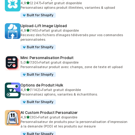
étoile(s) sur 5
4,9
(2 247)
•
Forfait gratuit disponible
2247 avis au total
Personnalisez options produit illimitées, variantes & upload
Built for Shopify
Upload‑Lift Image Upload
étoile(s) sur 5
4,9
(145)
•
Forfait gratuit disponible
145 avis au total
Recevez des fichiers d’images téléversés pour vos commandes
personnalisées.
Built for Shopify
Mini: Personnalisation Produit
étoile(s) sur 5
5,0
(130)
•
Forfait gratuit disponible
130 avis au total
Personnalisateur produit avec champs, zone de texte et upload
Built for Shopify
Options de Produit Hulk
étoile(s) sur 5
4,8
(1 142)
•
Forfait gratuit disponible
1142 avis au total
Personnalisez options, variantes & échantillons.
Built for Shopify
AI Custom Product Personalizer
étoile(s) sur 5
4,9
(30)
•
Forfait gratuit disponible
30 avis au total
Personnalisateur de produits pour la personnalisation d'impression
à la demande (POD) et les produits sur mesure
Built for Shopify