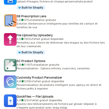
Upload d'images, fichiers et champs personnalisés produit
Built for Shopify
SB Prescription Lens
étoile(s) sur 5
5,0
(37)
•
Installation gratuite
37 avis au total
Solution d’ordonnance intelligente pour lentilles de contact et
lunettes de vue
File Upload by Uploadery
étoile(s) sur 5
4,5
(163)
•
Forfait gratuit disponible
163 avis au total
Permettez aux clients de téléverser des images ou des fichiers lors
de leur commande
Built for Shopify
SC Product Options
étoile(s) sur 5
4,6
(1 197)
•
Installation gratuite
1197 avis au total
Personnalisation : Options infinies, nuanciers, variantes
Customily Product Personalizer
étoile(s) sur 5
4,8
(239)
•
Forfait gratuit disponible
239 avis au total
Personnalisateur de produits intelligent avec aperçu en direct et
fichiers prêts à imprimer
QuickFiles — File Uploads
étoile(s) sur 5
5,0
(22)
•
Forfait gratuit disponible
22 avis au total
Ajoutez des téléversements de fichiers par glisser-déposer à
n’importe quel produit avec imag intégr