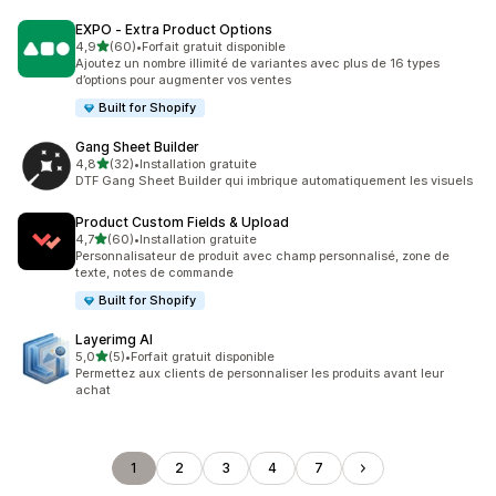
EXPO ‑ Extra Product Options
étoile(s) sur 5
4,9
(60)
•
Forfait gratuit disponible
60 avis au total
Ajoutez un nombre illimité de variantes avec plus de 16 types
d’options pour augmenter vos ventes
Built for Shopify
Gang Sheet Builder
étoile(s) sur 5
4,8
(32)
•
Installation gratuite
32 avis au total
DTF Gang Sheet Builder qui imbrique automatiquement les visuels
Product Custom Fields & Upload
étoile(s) sur 5
4,7
(60)
•
Installation gratuite
60 avis au total
Personnalisateur de produit avec champ personnalisé, zone de
texte, notes de commande
Built for Shopify
Layerimg AI
étoile(s) sur 5
5,0
(5)
•
Forfait gratuit disponible
5 avis au total
Permettez aux clients de personnaliser les produits avant leur
achat
1
2
3
4
7