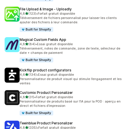
File Upload & Image ‑ Uploadly
étoile(s) sur 5
4,8
(123)
•
Forfait gratuit disponible
123 avis au total
Téléversement de fichiers personnalisé pour laisser les clients
ajouter des fichiers à leur commande.
Built for Shopify
Magical Custom Fields App
étoile(s) sur 5
4,8
(84)
•
Essai gratuit disponible
84 avis au total
Téléversement, notes de commande, zone de texte, sélecteur de
date + champs de paiement
Built for Shopify
Kickflip product configurators
étoile(s) sur 5
4,6
(134)
•
Essai gratuit disponible
134 avis au total
Personnalisateur de produit visuel qui stimule l’engagement et les
ventes
Customix Product Personalizer
étoile(s) sur 5
4,8
(31)
•
Forfait gratuit disponible
31 avis au total
Personnalisateur de produits basé sur l’IA pour la POD : aperçu en
direct et fichiers d’impression
Built for Shopify
Teeinblue Product Personalizer
étoile(s) sur 5
4,8
(335)
•
Forfait gratuit disponible