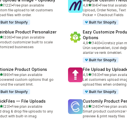
5 yıldız üzerinden
5 yıldız üzerinden
(122)
•
Free plan available
4,8
(84)
•
Free trial availab
lam 122 değerlendirme
toplam 84 değerlendirme
tom file upload to let customers
Upload, Order Notes, Text
oad files with order.
Picker + Checkout Fields
Built for Shopify
Built for Shopify
einblue Product Personalizer
Eazy Customize Produ
5 yıldız üzerinden
(336)
•
Free plan available
Options
lam 336 değerlendirme
product customizer built to scale
5 yıldız üzerinden
4,9
(140)
•
Ücretsiz plan 
toplam 140 değerlendirme
tomized businesses
Ürün seçenekleri, özel deği
alanlar ve renk örnekleri.
Built for Shopify
tionize Product Options
File Upload by Upload
5 yıldız üzerinden
5 yıldız üzerinden
(89)
•
Free plan available
4,5
(163)
•
Free plan avail
lam 89 değerlendirme
toplam 163 değerlendirme
powered custom options that go
Let customers upload ima
ond the variant limit.
upload files when ordering
Built for Shopify
Built for Shopify
ickFiles — File Uploads
Customily Product Per
5 yıldız üzerinden
5 yıldız üzerinden
(23)
•
Free plan available
4,8
(240)
•
Free plan avail
lam 23 değerlendirme
toplam 240 değerlendirme
 drag & drop file uploads to any
Smart product customizer w
duct with built-in imag
preview & print ready files