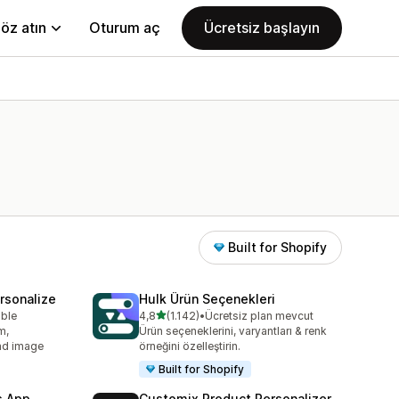
öz atın
Oturum aç
Ücretsiz başlayın
Built for Shopify
rsonalize
Hulk Ürün Seçenekleri
5 yıldız üzerinden
able
4,8
(1.142)
•
Ücretsiz plan mevcut
toplam 1142 değerlendirme
m,
Ürün seçeneklerini, varyantları & renk
oad image
örneğini özelleştirin.
Built for Shopify
s App
Customix Product Personalizer