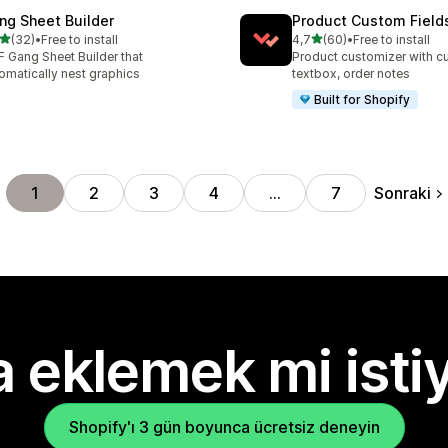
ng Sheet Builder
Product Custom Field
5 yıldız üzerinden
5 yıldız üzerinden
(32)
•
Free to install
4,7
(60)
•
Free to install
lam 32 değerlendirme
toplam 60 değerlendirme
 Gang Sheet Builder that
Product customizer with cu
omatically nest graphics
textbox, order notes
Built for Shopify
Sonraki
1
2
3
4
…
7
 eklemek mi isti
Shopify'ı 3 gün boyunca ücretsiz deneyin