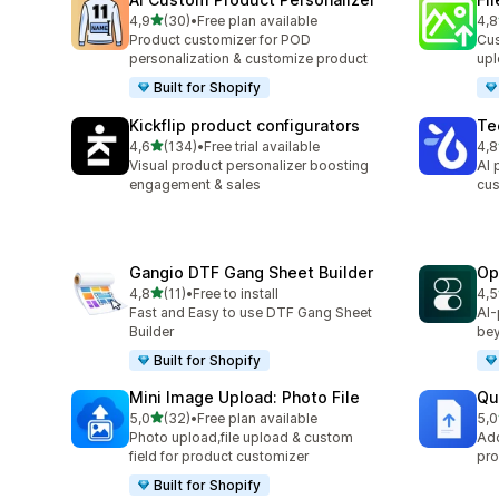
5 yıldız üzerinden
4,9
(30)
•
Free plan available
4,8
toplam 30 değerlendirme
top
Product customizer for POD
Cus
personalization & customize product
upl
Built for Shopify
Kickflip product configurators
Te
5 yıldız üzerinden
4,6
(134)
•
Free trial available
4,8
toplam 134 değerlendirme
top
Visual product personalizer boosting
AI 
engagement & sales
cus
Gangio DTF Gang Sheet Builder
Op
5 yıldız üzerinden
4,8
(11)
•
Free to install
4,5
toplam 11 değerlendirme
top
Fast and Easy to use DTF Gang Sheet
AI-
Builder
bey
Built for Shopify
Mini Image Upload: Photo File
Qu
5 yıldız üzerinden
5,0
(32)
•
Free plan available
5,0
toplam 32 değerlendirme
top
Photo upload,file upload & custom
Add
field for product customizer
pro
Built for Shopify