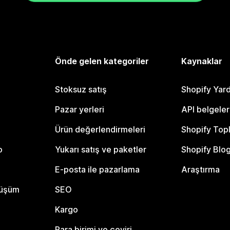
Önde gelen kategoriler
Kaynaklar
Stoksuz satış
Shopify Yar
Pazar yerleri
API belgeler
Ürün değerlendirmeleri
Shopify Top
o
Yukarı satış ve paketler
Shopify Blo
E-posta ile pazarlama
Araştırma
nüşüm
SEO
Kargo
Para birimi ve çeviri