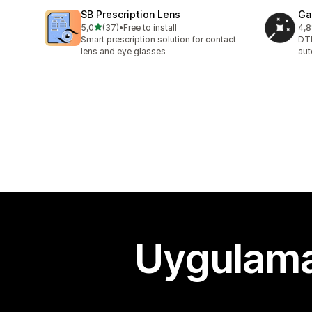
SB Prescription Lens
Ga
5 yıldız üzerinden
5,0
(37)
•
Free to install
4,8
toplam 37 değerlendirme
top
Smart prescription solution for contact
DTF
lens and eye glasses
aut
Uygulama