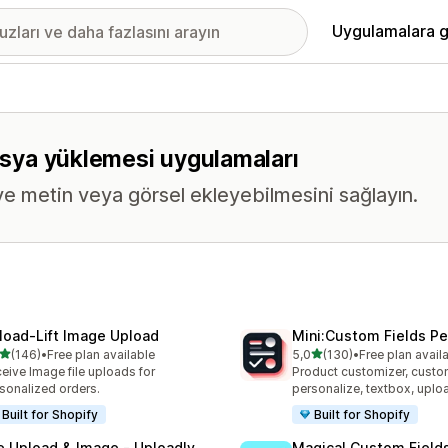
Uygulamalara g
dosya yüklemesi uygulamaları
ye metin veya görsel ekleyebilmesini sağlayın.
load‑Lift Image Upload
Mini:Custom Fields Pe
5 yıldız üzerinden
5 yıldız üzerinden
(146)
•
Free plan available
5,0
(130)
•
Free plan avail
lam 146 değerlendirme
toplam 130 değerlendirme
eive Image file uploads for
Product customizer, custo
sonalized orders.
personalize, textbox, upl
Built for Shopify
Built for Shopify
le Upload & Image ‑ Uploadly
Magical Custom Field