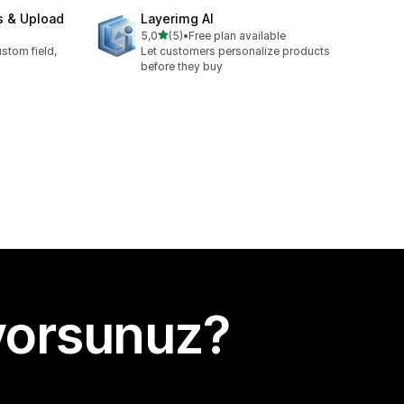
s & Upload
Layerimg AI
5 yıldız üzerinden
5,0
(5)
•
Free plan available
toplam 5 değerlendirme
stom field,
Let customers personalize products
before they buy
yorsunuz?