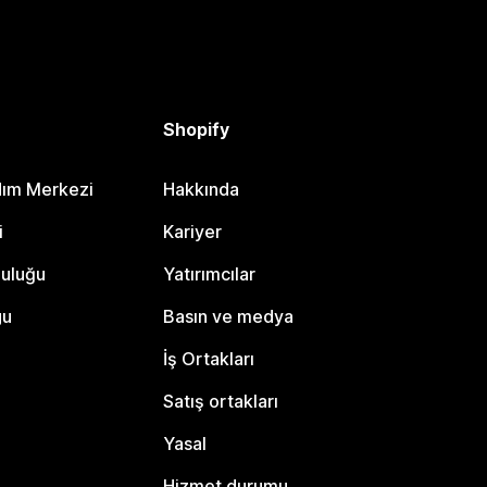
Shopify
dım Merkezi
Hakkında
i
Kariyer
luluğu
Yatırımcılar
gu
Basın ve medya
İş Ortakları
Satış ortakları
Yasal
Hizmet durumu