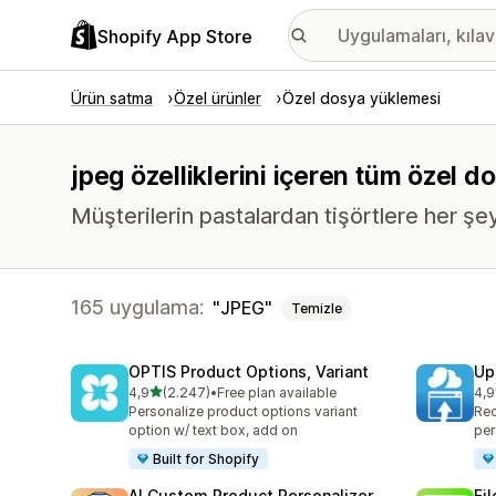
Shopify App Store
Ürün satma
Özel ürünler
Özel dosya yüklemesi
jpeg özelliklerini içeren tüm özel 
Müşterilerin pastalardan tişörtlere her şe
165 uygulama:
JPEG
Temizle
OPTIS Product Options, Variant
Up
5 yıldız üzerinden
4,9
(2.247)
•
Free plan available
4,9
toplam 2247 değerlendirme
top
Personalize product options variant
Rec
option w/ text box, add on
per
Built for Shopify
AI Custom Product Personalizer
Fi