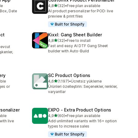
5 yıldız üzerinden
le
4,8
(32)
•
Free plan available
toplam 32 değerlendirme
 Box, Date
AI product personalizer for POD: live
preview & print files
Built for Shopify
ct
Kixxl: Gang Sheet Builder
5 yıldız üzerinden
4,8
(32)
•
Free to install
toplam 32 değerlendirme
Fast and easy AI DTF Gang Sheet
mevcut
builder with Auto-Build
şkenler,
ery
SC Product Options
5 yıldız üzerinden
able
4,6
(1.197)
•
Ücretsiz yükleme
toplam 1197 değerlendirme
ges or
Ürünleri özelleştirin: Seçenekler, renkler,
varyantlar
sonalizer
EXPO ‑ Extra Product Options
5 yıldız üzerinden
able
4,9
(60)
•
Free plan available
toplam 60 değerlendirme
ith live
Add unlimited variants with 16+ option
types to increase sales
Built for Shopify