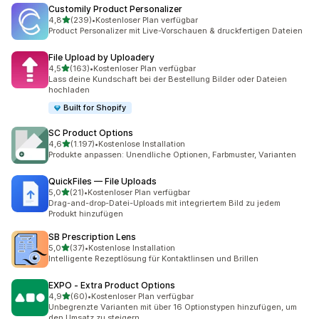
Customily Product Personalizer
von 5 Sternen
4,8
(239)
•
Kostenloser Plan verfügbar
239 Rezensionen insgesamt
Product Personalizer mit Live-Vorschauen & druckfertigen Dateien
File Upload by Uploadery
von 5 Sternen
4,5
(163)
•
Kostenloser Plan verfügbar
163 Rezensionen insgesamt
Lass deine Kundschaft bei der Bestellung Bilder oder Dateien
hochladen
Built for Shopify
SC Product Options
von 5 Sternen
4,6
(1.197)
•
Kostenlose Installation
1197 Rezensionen insgesamt
Produkte anpassen: Unendliche Optionen, Farbmuster, Varianten
QuickFiles — File Uploads
von 5 Sternen
5,0
(21)
•
Kostenloser Plan verfügbar
21 Rezensionen insgesamt
Drag-and-drop-Datei-Uploads mit integriertem Bild zu jedem
Produkt hinzufügen
SB Prescription Lens
von 5 Sternen
5,0
(37)
•
Kostenlose Installation
37 Rezensionen insgesamt
Intelligente Rezeptlösung für Kontaktlinsen und Brillen
EXPO ‑ Extra Product Options
von 5 Sternen
4,9
(60)
•
Kostenloser Plan verfügbar
60 Rezensionen insgesamt
Unbegrenzte Varianten mit über 16 Optionstypen hinzufügen, um
den Umsatz zu steigern