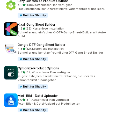
Eazy Customize Product Options
von 5 Sternen
4,9
(140)
•
Kostenloser Plan verfügbar
140 Rezensionen insgesamt
Produktoptionen, benutzerdefinierte Variantenfelder und mehr.
Built for Shopify
Kixxl: Gang Sheet Builder
von 5 Sternen
4,8
(32)
•
Kostenlose Installation
32 Rezensionen insgesamt
Schneller und einfacher KI-DTF-Gang-Sheet-Builder mit Auto-
Build
Gangio DTF Gang Sheet Builder
von 5 Sternen
4,8
(12)
•
Kostenlose Installation
12 Rezensionen insgesamt
Schneller und benutzerfreundlicher DTF Gang Sheet Builder
Built for Shopify
Optionize Product Options
von 5 Sternen
4,5
(89)
•
Kostenloser Plan verfügbar
89 Rezensionen insgesamt
KI-gestützte, benutzerdefinierte Optionen, die über das
Variantenlimit hinausgehen.
Built for Shopify
Mini : Bild ‑ Datei Uploader
von 5 Sternen
5,0
(31)
•
Kostenloser Plan verfügbar
31 Rezensionen insgesamt
Foto-, Bild- & Datei-Upload auf Produktseiten
Built for Shopify