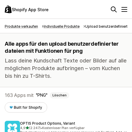
Shopify App Store
Produkte verkaufen
Individuelle Produkte
Upload benutzerdefinierter
Alle apps für den upload benutzerdefinierter
dateien mit Funktionen für png
Lass deine Kundschaft Texte oder Bilder auf alle
möglichen Produkte aufbringen – vom Kuchen
bis hin zu T-Shirts.
163 Apps mit
PNG
Löschen
Built for Shopify
OPTIS Product Options, Variant
von 5 Sternen
4,9
(2.247)
•
Kostenloser Plan verfügbar
2247 Rezensionen insgesamt