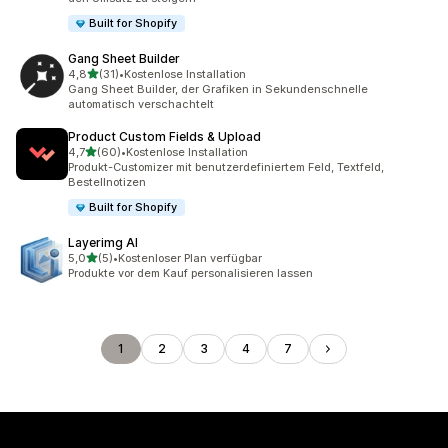
Built for Shopify
Gang Sheet Builder
von 5 Sternen
4,8
(31)
•
Kostenlose Installation
31 Rezensionen insgesamt
Gang Sheet Builder, der Grafiken in Sekundenschnelle
automatisch verschachtelt
Product Custom Fields & Upload
von 5 Sternen
4,7
(60)
•
Kostenlose Installation
60 Rezensionen insgesamt
Produkt-Customizer mit benutzerdefiniertem Feld, Textfeld,
Bestellnotizen
Built for Shopify
Layerimg AI
von 5 Sternen
5,0
(5)
•
Kostenloser Plan verfügbar
5 Rezensionen insgesamt
Produkte vor dem Kauf personalisieren lassen
1
2
3
4
7