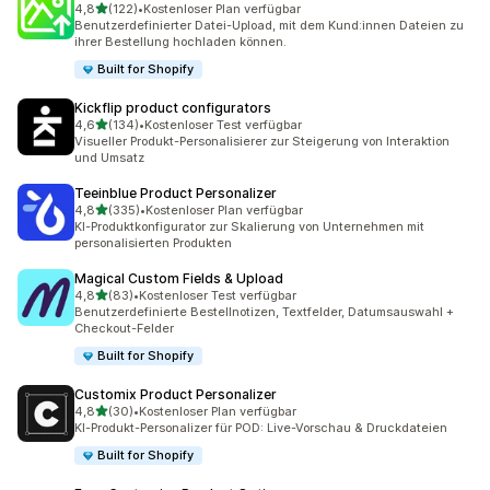
von 5 Sternen
4,8
(122)
•
Kostenloser Plan verfügbar
122 Rezensionen insgesamt
Benutzerdefinierter Datei-Upload, mit dem Kund:innen Dateien zu
ihrer Bestellung hochladen können.
Built for Shopify
Kickflip product configurators
von 5 Sternen
4,6
(134)
•
Kostenloser Test verfügbar
134 Rezensionen insgesamt
Visueller Produkt-Personalisierer zur Steigerung von Interaktion
und Umsatz
Teeinblue Product Personalizer
von 5 Sternen
4,8
(335)
•
Kostenloser Plan verfügbar
335 Rezensionen insgesamt
KI-Produktkonfigurator zur Skalierung von Unternehmen mit
personalisierten Produkten
Magical Custom Fields & Upload
von 5 Sternen
4,8
(83)
•
Kostenloser Test verfügbar
83 Rezensionen insgesamt
Benutzerdefinierte Bestellnotizen, Textfelder, Datumsauswahl +
Checkout-Felder
Built for Shopify
Customix Product Personalizer
von 5 Sternen
4,8
(30)
•
Kostenloser Plan verfügbar
30 Rezensionen insgesamt
KI-Produkt-Personalizer für POD: Live-Vorschau & Druckdateien
Built for Shopify