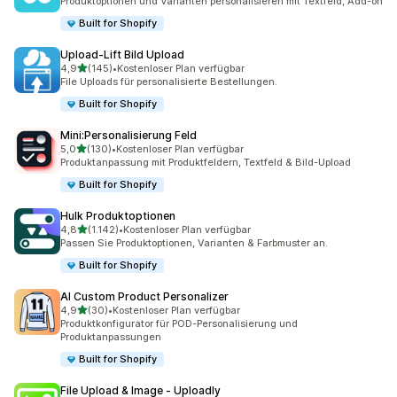
Produktoptionen und Varianten personalisieren mit Textfeld, Add-on
Built for Shopify
Upload‑Lift Bild Upload
von 5 Sternen
4,9
(145)
•
Kostenloser Plan verfügbar
145 Rezensionen insgesamt
File Uploads für personalisierte Bestellungen.
Built for Shopify
Mini:Personalisierung Feld
von 5 Sternen
5,0
(130)
•
Kostenloser Plan verfügbar
130 Rezensionen insgesamt
Produktanpassung mit Produktfeldern, Textfeld & Bild-Upload
Built for Shopify
Hulk Produktoptionen
von 5 Sternen
4,8
(1.142)
•
Kostenloser Plan verfügbar
1142 Rezensionen insgesamt
Passen Sie Produkt­optionen, Varianten & Farbmuster an.
Built for Shopify
AI Custom Product Personalizer
von 5 Sternen
4,9
(30)
•
Kostenloser Plan verfügbar
30 Rezensionen insgesamt
Produktkonfigurator für POD-Personalisierung und
Produktanpassungen
Built for Shopify
File Upload & Image ‑ Uploadly