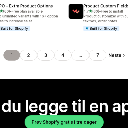
PO ‑ Extra Product Options
Product Custom Field
av 5 stjerner
av 5 stjerner
(60)
•
Free plan available
4,7
(60)
•
Free to install
alt 60 omtaler
Totalt 60 omtaler
 unlimited variants with 16+ option
Product customizer with cu
es to increase sales
textbox, order notes
Built for Shopify
Built for Shopify
Neste
1
2
3
4
…
7
 du legge til en 
Prøv Shopify gratis i tre dager