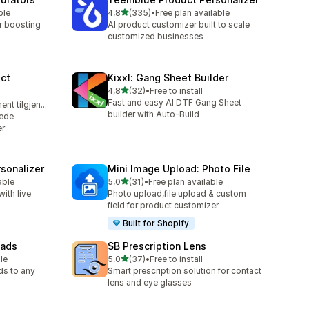
av 5 stjerner
ble
4,8
(335)
•
Free plan available
Totalt 335 omtaler
r boosting
AI product customizer built to scale
customized businesses
ct
Kixxl: Gang Sheet Builder
av 5 stjerner
4,8
(32)
•
Free to install
Totalt 32 omtaler
Fast and easy AI DTF Gang Sheet
Gratis abonnement tilgjengelig
builder with Auto-Build
sede
er
sonalizer
Mini Image Upload: Photo File
av 5 stjerner
able
5,0
(31)
•
Free plan available
Totalt 31 omtaler
ith live
Photo upload,file upload & custom
field for product customizer
Built for Shopify
oads
SB Prescription Lens
av 5 stjerner
le
5,0
(37)
•
Free to install
Totalt 37 omtaler
ds to any
Smart prescription solution for contact
lens and eye glasses