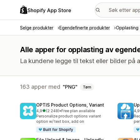
Shopify App Store
Selge produkter
Egendefinerte produkter
Opplasting 
Alle apper for opplasting av egende
La kundene legge til tekst eller bilder på al
163 apper med
PNG
Tøm
OPTIS Product Options, Variant
Up
av 5 stjerner
4,9
(2 248)
•
Free plan available
4,9
Totalt 2248 omtaler
Tot
Personalize product options variant
Rec
option w/ text box, add on
per
Built for Shopify
File Upload & Image ‑ Uploadly
AI