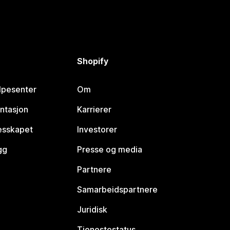
Shopify
lpesenter
Om
ntasjon
Karrierer
lesskapet
Investorer
gg
Presse og media
Partnere
Samarbeidspartnere
Juridisk
Tjenestestatus