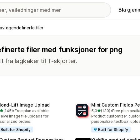
Bla gjen
av egendefinerte filer
finerte filer med funksjoner for png
t fra lagkaker til T-skjorter.
load‑Lift Image Upload
Mini:Custom Fields Pe
av 5 stjerner
av 5 stjerner
(145)
•
Free plan available
5,0
(130)
•
Free plan avail
alt 145 omtaler
Totalt 130 omtaler
eive Image file uploads for
Product customizer, custo
sonalized orders.
personalize, textbox, upl
Built for Shopify
Built for Shopify
 Custom Product Personalizer
Kickflip product confi