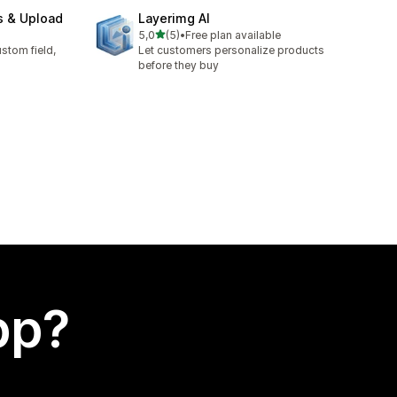
s & Upload
Layerimg AI
av 5 stjerner
5,0
(5)
•
Free plan available
Totalt 5 omtaler
stom field,
Let customers personalize products
before they buy
app?