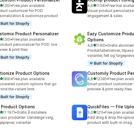
av 5 stjerner
av 5 stjerner
(30)
•
Free plan available
4,6
(134)
•
Free trial availa
alt 30 omtaler
Totalt 134 omtaler
duct customizer for POD
Visual product personalize
sonalization & customize product
engagement & sales
Built for Shopify
stomix Product Personalizer
Eazy Customize Produ
av 5 stjerner
(30)
•
Free plan available
Options
alt 30 omtaler
product personalizer for POD: live
av 5 stjerner
4,9
(140)
•
Totalt 140 omtaler
view & print files
Produktalternativer, tilpas
varianter, felt og fargeprøv
Built for Shopify
Built for Shopify
tionize Product Options
Customily Product Per
av 5 stjerner
av 5 stjerner
(89)
•
Free plan available
4,8
(239)
•
Free plan avail
alt 89 omtaler
Totalt 239 omtaler
powered custom options that go
Smart product customizer w
ond the variant limit.
preview & print ready files
Built for Shopify
 Product Options
QuickFiles — File Upl
av 5 stjerner
av 5 stjerner
(1 197)
•
Gratis å installere
5,0
(21)
•
Free plan availab
alt 1197 omtaler
Totalt 21 omtaler
pass produkter: Uendelige valg,
Add drag & drop file uploa
geprøver, varianter
product with built-in imag