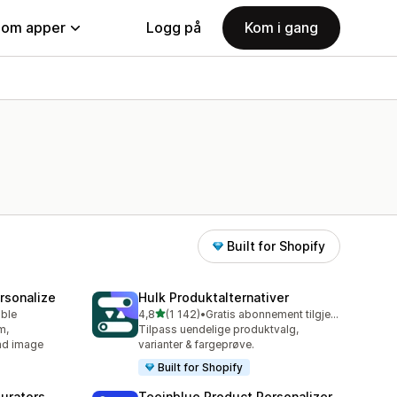
nom apper
Logg på
Kom i gang
Built for Shopify
rsonalize
Hulk Produktalternativer
av 5 stjerner
able
4,8
(1 142)
•
Gratis abonnement tilgjengelig
Totalt 1142 omtaler
m,
Tilpass uendelige produktvalg,
oad image
varianter & fargeprøve.
Built for Shopify
gurators
Teeinblue Product Personalizer