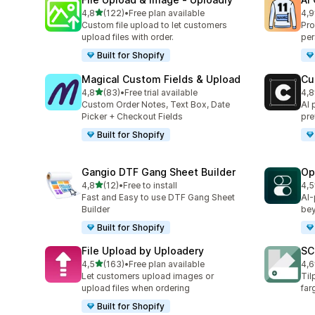
av 5 stjerner
4,8
(122)
•
Free plan available
4,9
Totalt 122 omtaler
Tot
Custom file upload to let customers
Pro
upload files with order.
per
Built for Shopify
Magical Custom Fields & Upload
Cu
av 5 stjerner
4,8
(83)
•
Free trial available
4,8
Totalt 83 omtaler
Tot
Custom Order Notes, Text Box, Date
AI 
Picker + Checkout Fields
pre
Built for Shopify
Gangio DTF Gang Sheet Builder
Op
av 5 stjerner
4,8
(12)
•
Free to install
4,5
Totalt 12 omtaler
Tot
Fast and Easy to use DTF Gang Sheet
AI-
Builder
bey
Built for Shopify
File Upload by Uploadery
SC
av 5 stjerner
4,5
(163)
•
Free plan available
4,6
Totalt 163 omtaler
Tot
Let customers upload images or
Til
upload files when ordering
far
Built for Shopify