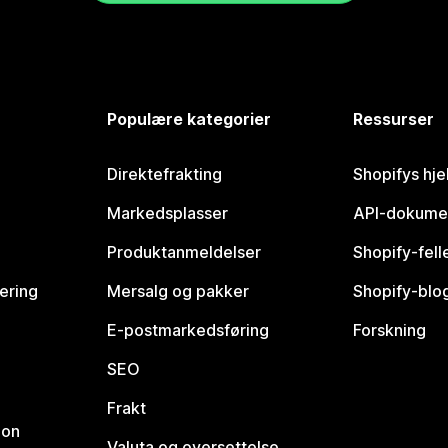
Populære kategorier
Ressurser
Direktefrakting
Shopifys hje
Markedsplasser
API-dokume
Produktanmeldelser
Shopify-fel
vering
Mersalg og pakker
Shopify-blo
E-postmarkedsføring
Forskning
SEO
Frakt
jon
Valuta og oversettelse