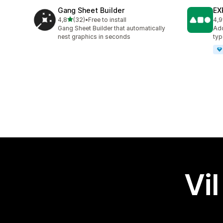
Gang Sheet Builder
EX
av 5 stjerner
4,8
(32)
•
Free to install
4,9
Totalt 32 omtaler
Tot
Gang Sheet Builder that automatically
Add
nest graphics in seconds
typ
Vil