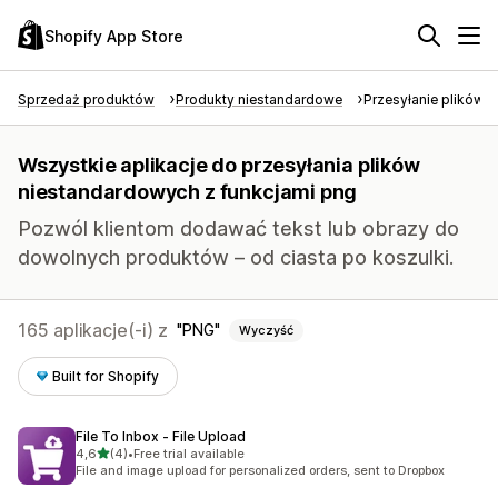
Shopify App Store
Sprzedaż produktów
Produkty niestandardowe
Przesyłanie plików 
Wszystkie aplikacje do przesyłania plików
niestandardowych z funkcjami png
Pozwól klientom dodawać tekst lub obrazy do
dowolnych produktów – od ciasta po koszulki.
165 aplikacje(-i) z
PNG
Wyczyść
Built for Shopify
File To Inbox ‑ File Upload
na 5 gwiazdek
4,6
(4)
•
Free trial available
Łączna liczba recenzji: 4
File and image upload for personalized orders, sent to Dropbox