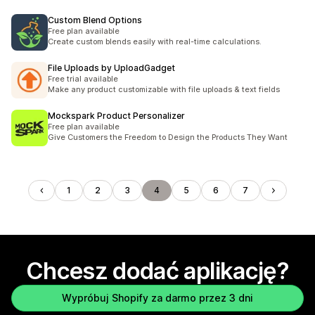
Custom Blend Options
Free plan available
Create custom blends easily with real-time calculations.
File Uploads by UploadGadget
Free trial available
Make any product customizable with file uploads & text fields
Mockspark Product Personalizer
Free plan available
Give Customers the Freedom to Design the Products They Want
1
2
3
4
5
6
7
Chcesz dodać aplikację?
Wypróbuj Shopify za darmo przez 3 dni