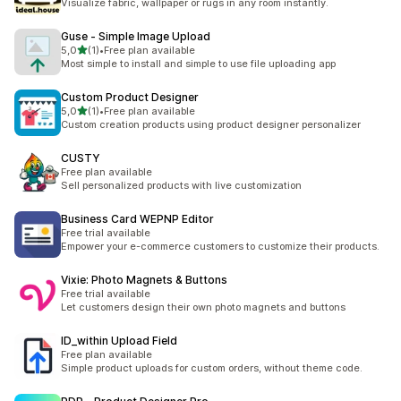
Visualize fabric, wallpaper or rugs in any room instantly.
Guse ‑ Simple Image Upload
na 5 gwiazdek
5,0
(1)
•
Free plan available
Łączna liczba recenzji: 1
Most simple to install and simple to use file uploading app
Custom Product Designer
na 5 gwiazdek
5,0
(1)
•
Free plan available
Łączna liczba recenzji: 1
Custom creation products using product designer personalizer
CUSTY
Free plan available
Sell personalized products with live customization
Business Card WEPNP Editor
Free trial available
Empower your e-commerce customers to customize their products.
Vixie: Photo Magnets & Buttons
Free trial available
Let customers design their own photo magnets and buttons
ID_within Upload Field
Free plan available
Simple product uploads for custom orders, without theme code.