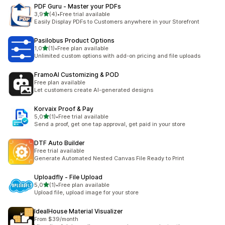
PDF Guru ‑ Master your PDFs
na 5 gwiazdek
3,9
(4)
•
Free trial available
Łączna liczba recenzji: 4
Easily Display PDFs to Customers anywhere in your Storefront
Pasilobus Product Options
na 5 gwiazdek
1,0
(1)
•
Free plan available
Łączna liczba recenzji: 1
Unlimited custom options with add-on pricing and file uploads
FramoAI Customizing & POD
Free plan available
Let customers create AI-generated designs
Korvaix Proof & Pay
na 5 gwiazdek
5,0
(1)
•
Free trial available
Łączna liczba recenzji: 1
Send a proof, get one tap approval, get paid in your store
DTF Auto Builder
Free trial available
Generate Automated Nested Canvas File Ready to Print
Uploadfly ‑ File Upload
na 5 gwiazdek
5,0
(1)
•
Free plan available
Łączna liczba recenzji: 1
Upload file, upload image for your store
IdealHouse Material Visualizer
From $39/month