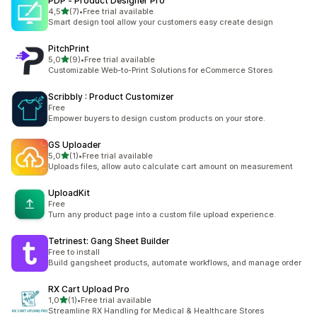
PDP ‑ Product Designer Pro
na 5 gwiazdek
4,5
(7)
•
Free trial available
Łączna liczba recenzji: 7
Smart design tool allow your customers easy create design
PitchPrint
na 5 gwiazdek
5,0
(9)
•
Free trial available
Łączna liczba recenzji: 9
Customizable Web-to-Print Solutions for eCommerce Stores
Scribbly : Product Customizer
Free
Empower buyers to design custom products on your store.
GS Uploader
na 5 gwiazdek
5,0
(1)
•
Free trial available
Łączna liczba recenzji: 1
Uploads files, allow auto calculate cart amount on measurement
UploadKit
Free
Turn any product page into a custom file upload experience.
Tetrinest: Gang Sheet Builder
Free to install
Build gangsheet products, automate workflows, and manage order
RX Cart Upload Pro
na 5 gwiazdek
1,0
(1)
•
Free trial available
Łączna liczba recenzji: 1
Streamline RX Handling for Medical & Healthcare Stores