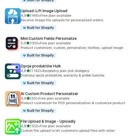
Built for Shopify
Upload‑Lift Image Upload
na 5 gwiazdek
4,9
(146)
•
Free plan available
Łączna liczba recenzji: 146
Receive Image file uploads for personalized orders.
Built for Shopify
Mini:Custom Fields Personalize
na 5 gwiazdek
5,0
(130)
•
Free plan available
Łączna liczba recenzji: 130
Product customizer, custom, personalize, textbox, upload image
Built for Shopify
Opcje produktów Hulk
na 5 gwiazdek
4,8
(1 142)
•
Bezpłatny plan jest dostępny
Łączna liczba recenzji: 1142
Dostosuj opcje produktów, warianty & próbki kolorów.
Built for Shopify
AI Custom Product Personalizer
na 5 gwiazdek
4,9
(30)
•
Free plan available
Łączna liczba recenzji: 30
Product customizer for POD personalization & customize product
Built for Shopify
File Upload & Image ‑ Uploadly
na 5 gwiazdek
4,8
(122)
•
Free plan available
Łączna liczba recenzji: 122
Custom file upload to let customers upload files with order.