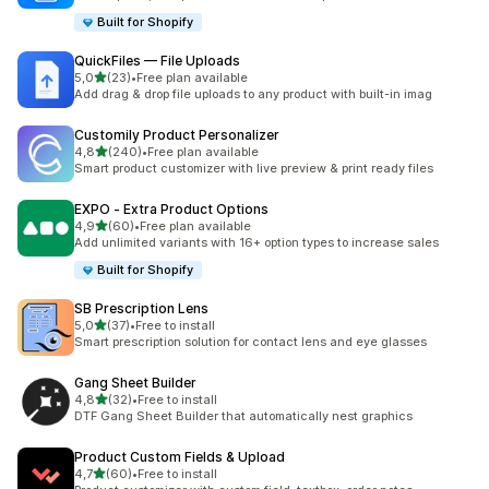
Built for Shopify
QuickFiles — File Uploads
na 5 gwiazdek
5,0
(23)
•
Free plan available
Łączna liczba recenzji: 23
Add drag & drop file uploads to any product with built-in imag
Customily Product Personalizer
na 5 gwiazdek
4,8
(240)
•
Free plan available
Łączna liczba recenzji: 240
Smart product customizer with live preview & print ready files
EXPO ‑ Extra Product Options
na 5 gwiazdek
4,9
(60)
•
Free plan available
Łączna liczba recenzji: 60
Add unlimited variants with 16+ option types to increase sales
Built for Shopify
SB Prescription Lens
na 5 gwiazdek
5,0
(37)
•
Free to install
Łączna liczba recenzji: 37
Smart prescription solution for contact lens and eye glasses
Gang Sheet Builder
na 5 gwiazdek
4,8
(32)
•
Free to install
Łączna liczba recenzji: 32
DTF Gang Sheet Builder that automatically nest graphics
Product Custom Fields & Upload
na 5 gwiazdek
4,7
(60)
•
Free to install
Łączna liczba recenzji: 60