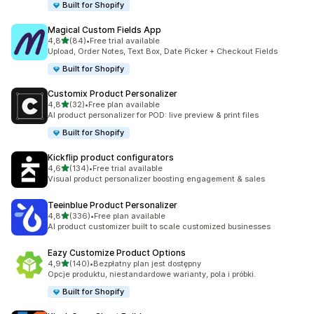
Built for Shopify
Magical Custom Fields App
na 5 gwiazdek
4,8
(84)
•
Free trial available
Łączna liczba recenzji: 84
Upload, Order Notes, Text Box, Date Picker + Checkout Fields
Built for Shopify
Customix Product Personalizer
na 5 gwiazdek
4,8
(32)
•
Free plan available
Łączna liczba recenzji: 32
AI product personalizer for POD: live preview & print files
Built for Shopify
Kickflip product configurators
na 5 gwiazdek
4,6
(134)
•
Free trial available
Łączna liczba recenzji: 134
Visual product personalizer boosting engagement & sales
Teeinblue Product Personalizer
na 5 gwiazdek
4,8
(336)
•
Free plan available
Łączna liczba recenzji: 336
AI product customizer built to scale customized businesses
Eazy Customize Product Options
na 5 gwiazdek
4,9
(140)
•
Bezpłatny plan jest dostępny
Łączna liczba recenzji: 140
Opcje produktu, niestandardowe warianty, pola i próbki.
Built for Shopify