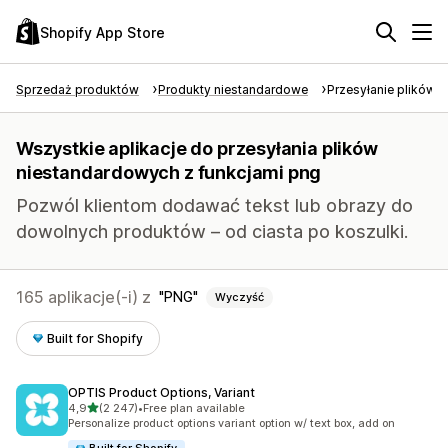
Shopify App Store
Sprzedaż produktów
Produkty niestandardowe
Przesyłanie plików 
Wszystkie aplikacje do przesyłania plików
niestandardowych z funkcjami png
Pozwól klientom dodawać tekst lub obrazy do
dowolnych produktów – od ciasta po koszulki.
165 aplikacje(-i) z
PNG
Wyczyść
Built for Shopify
OPTIS Product Options, Variant
na 5 gwiazdek
4,9
(2 247)
•
Free plan available
Łączna liczba recenzji: 2247
Personalize product options variant option w/ text box, add on