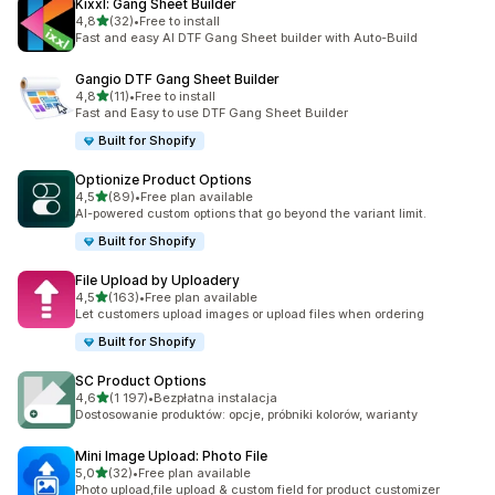
Kixxl: Gang Sheet Builder
na 5 gwiazdek
4,8
(32)
•
Free to install
Łączna liczba recenzji: 32
Fast and easy AI DTF Gang Sheet builder with Auto-Build
Gangio DTF Gang Sheet Builder
na 5 gwiazdek
4,8
(11)
•
Free to install
Łączna liczba recenzji: 11
Fast and Easy to use DTF Gang Sheet Builder
Built for Shopify
Optionize Product Options
na 5 gwiazdek
4,5
(89)
•
Free plan available
Łączna liczba recenzji: 89
AI-powered custom options that go beyond the variant limit.
Built for Shopify
File Upload by Uploadery
na 5 gwiazdek
4,5
(163)
•
Free plan available
Łączna liczba recenzji: 163
Let customers upload images or upload files when ordering
Built for Shopify
SC Product Options
na 5 gwiazdek
4,6
(1 197)
•
Bezpłatna instalacja
Łączna liczba recenzji: 1197
Dostosowanie produktów: opcje, próbniki kolorów, warianty
Mini Image Upload: Photo File
na 5 gwiazdek
5,0
(32)
•
Free plan available
Łączna liczba recenzji: 32
Photo upload,file upload & custom field for product customizer