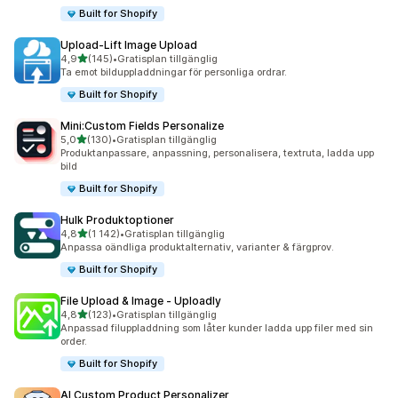
Built for Shopify
Upload‑Lift Image Upload
av 5 stjärnor
4,9
(145)
•
Gratisplan tillgänglig
145 recensioner totalt
Ta emot bilduppladdningar för personliga ordrar.
Built for Shopify
Mini:Custom Fields Personalize
av 5 stjärnor
5,0
(130)
•
Gratisplan tillgänglig
130 recensioner totalt
Produktanpassare, anpassning, personalisera, textruta, ladda upp
bild
Built for Shopify
Hulk Produktoptioner
av 5 stjärnor
4,8
(1 142)
•
Gratisplan tillgänglig
1142 recensioner totalt
Anpassa oändliga produktalternativ, varianter & färgprov.
Built for Shopify
File Upload & Image ‑ Uploadly
av 5 stjärnor
4,8
(123)
•
Gratisplan tillgänglig
123 recensioner totalt
Anpassad filuppladdning som låter kunder ladda upp filer med sin
order.
Built for Shopify
AI Custom Product Personalizer