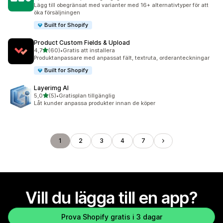
60 recensioner totalt
Lägg till obegränsat med varianter med 16+ alternativtyper för att
öka försäljningen
Built for Shopify
Product Custom Fields & Upload
av 5 stjärnor
4,7
(60)
•
Gratis att installera
60 recensioner totalt
Produktanpassare med anpassat fält, textruta, orderanteckningar
Built for Shopify
Layerimg AI
av 5 stjärnor
5,0
(5)
•
Gratisplan tillgänglig
5 recensioner totalt
Låt kunder anpassa produkter innan de köper
1
2
3
4
7
Vill du lägga till en app?
Prova Shopify gratis i 3 dagar