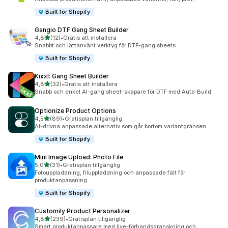
Built for Shopify
Gangio DTF Gang Sheet Builder
av 5 stjärnor
4,8
(12)
•
Gratis att installera
12 recensioner totalt
Snabbt och lättanvänt verktyg för DTF-gang sheets
Built for Shopify
Kixxl: Gang Sheet Builder
av 5 stjärnor
4,8
(32)
•
Gratis att installera
32 recensioner totalt
Snabb och enkel AI-gang sheet-skapare för DTF med Auto-Build
Optionize Product Options
av 5 stjärnor
4,5
(89)
•
Gratisplan tillgänglig
89 recensioner totalt
AI-drivna anpassade alternativ som går bortom variantgränsen.
Built for Shopify
Mini Image Upload: Photo File
av 5 stjärnor
5,0
(31)
•
Gratisplan tillgänglig
31 recensioner totalt
Fotouppladdning, filuppladdning och anpassade fält för
produktanpassning
Built for Shopify
Customily Product Personalizer
av 5 stjärnor
4,8
(239)
•
Gratisplan tillgänglig
239 recensioner totalt
Smart produktanpassare med live-förhandsgranskning och