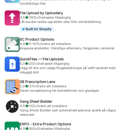
tryckfärdiga filer
File Upload by Uploadery
av 5 stjärnor
4,5
(163)
•
Gratisplan tillgänglig
163 recensioner totalt
Låt kunder ladda upp bilder eller filer vid beställning
Built for Shopify
SC Product Options
av 5 stjärnor
4,6
(1 197)
•
Gratis att installera
1197 recensioner totalt
Anpassa produkter: Oändliga alternativ, färgprover, varianter
QuickFiles — File Uploads
av 5 stjärnor
5,0
(20)
•
Gratisplan tillgänglig
20 recensioner totalt
Lägg till dra-och-släpp-filuppladdningar på valfri produkt med
inbyggd bild
SB Prescription Lens
av 5 stjärnor
5,0
(37)
•
Gratis att installera
37 recensioner totalt
Smart receptlösning för kontaktlinser och glasögon
Gang Sheet Builder
av 5 stjärnor
4,8
(32)
•
Gratis att installera
32 recensioner totalt
Gang Sheet Builder som automatiskt placerar grafik på några
sekunder
EXPO ‑ Extra Product Options
av 5 stjärnor
4,9
(60)
•
Gratisplan tillgänglig