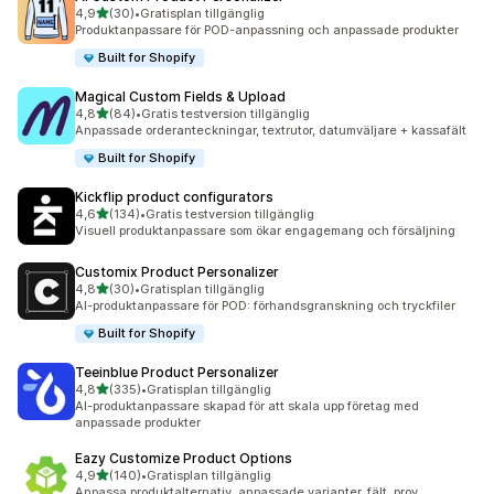
av 5 stjärnor
4,9
(30)
•
Gratisplan tillgänglig
30 recensioner totalt
Produktanpassare för POD-anpassning och anpassade produkter
Built for Shopify
Magical Custom Fields & Upload
av 5 stjärnor
4,8
(84)
•
Gratis testversion tillgänglig
84 recensioner totalt
Anpassade orderanteckningar, textrutor, datumväljare + kassafält
Built for Shopify
Kickflip product configurators
av 5 stjärnor
4,6
(134)
•
Gratis testversion tillgänglig
134 recensioner totalt
Visuell produktanpassare som ökar engagemang och försäljning
Customix Product Personalizer
av 5 stjärnor
4,8
(30)
•
Gratisplan tillgänglig
30 recensioner totalt
AI-produktanpassare för POD: förhandsgranskning och tryckfiler
Built for Shopify
Teeinblue Product Personalizer
av 5 stjärnor
4,8
(335)
•
Gratisplan tillgänglig
335 recensioner totalt
AI-produktanpassare skapad för att skala upp företag med
anpassade produkter
Eazy Customize Product Options
av 5 stjärnor
4,9
(140)
•
Gratisplan tillgänglig
140 recensioner totalt
Anpassa produktalternativ, anpassade varianter, fält, prov.