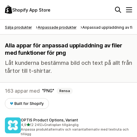
Shopify App Store
Sälja produkter
Anpassade produkter
Anpassad uppladdning av filer
Alla appar för anpassad uppladdning av filer
med funktioner för png
Låt kunderna bestämma bild och text på allt från
tårtor till t-shirtar.
163 appar med
PNG
Rensa
Built for Shopify
OPTIS Product Options, Variant
av 5 stjärnor
4,9
(2 245)
•
Gratisplan tillgänglig
2245 recensioner totalt
Anpassa produktalternativ och variantalternativ med textruta och
tillägg