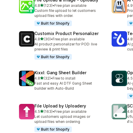
เต็ม 5 ดาว
4.8
(123)
•
Free plan available
4.9
ทั้งหมด 123 รีวิว
ทั้ง
Custom file upload to let customers
Pro
upload files with order.
per
Built for Shopify
Customix Product Personalizer
Te
เต็ม 5 ดาว
4.8
(30)
•
Free plan available
4.8
ทั้งหมด 30 รีวิว
ทั้ง
AI product personalizer for POD: live
AI 
preview & print files
cus
Built for Shopify
Kixxl: Gang Sheet Builder
Op
เต็ม 5 ดาว
4.8
(32)
•
Free to install
4.5
ทั้งหมด 32 รีวิว
ทั้ง
Fast and easy AI DTF Gang Sheet
AI-
builder with Auto-Build
bey
File Upload by Uploadery
SC
เต็ม 5 ดาว
4.5
(163)
•
Free plan available
4.6
ทั้งหมด 163 รีวิว
ทั้ง
Let customers upload images or
ปรั
upload files when ordering
ตัวเ
Built for Shopify