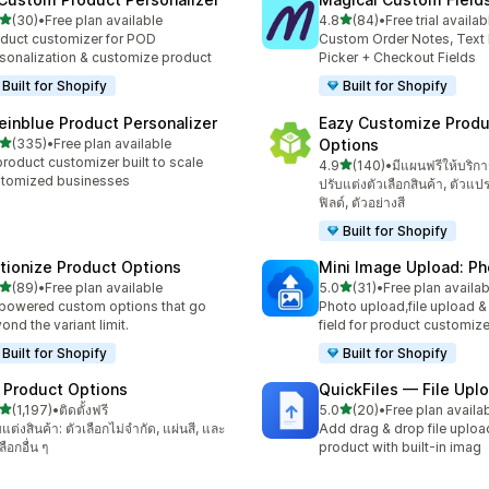
เต็ม 5 ดาว
เต็ม 5 ดาว
(30)
•
Free plan available
4.8
(84)
•
Free trial availab
หมด 30 รีวิว
ทั้งหมด 84 รีวิว
duct customizer for POD
Custom Order Notes, Text 
sonalization & customize product
Picker + Checkout Fields
Built for Shopify
Built for Shopify
einblue Product Personalizer
Eazy Customize Produ
เต็ม 5 ดาว
(335)
•
Free plan available
Options
หมด 335 รีวิว
product customizer built to scale
เต็ม 5 ดาว
4.9
(140)
•
มีแผนฟรีให้บริกา
ทั้งหมด 140 รีวิว
tomized businesses
ปรับแต่งตัวเลือกสินค้า, ตัวแป
ฟิลด์, ตัวอย่างสี
Built for Shopify
tionize Product Options
Mini Image Upload: Ph
เต็ม 5 ดาว
เต็ม 5 ดาว
(89)
•
Free plan available
5.0
(31)
•
Free plan availab
หมด 89 รีวิว
ทั้งหมด 31 รีวิว
powered custom options that go
Photo upload,file upload 
ond the variant limit.
field for product customize
Built for Shopify
Built for Shopify
 Product Options
QuickFiles — File Upl
เต็ม 5 ดาว
เต็ม 5 ดาว
(1,197)
•
ติดตั้งฟรี
5.0
(20)
•
Free plan availa
หมด 1197 รีวิว
ทั้งหมด 20 รีวิว
บแต่งสินค้า: ตัวเลือกไม่จำกัด, แผ่นสี, และ
Add drag & drop file uploa
ลือกอื่น ๆ
product with built-in imag