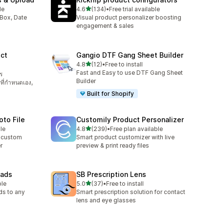
เต็ม 5 ดาว
le
4.6
(134)
•
Free trial available
ทั้งหมด 134 รีวิว
Box, Date
Visual product personalizer boosting
engagement & sales
ct
Gangio DTF Gang Sheet Builder
เต็ม 5 ดาว
4.8
(12)
•
Free to install
ทั้งหมด 12 รีวิว
Fast and Easy to use DTF Gang Sheet
ร
Builder
รที่กำหนดเอง,
Built for Shopify
oto File
Customily Product Personalizer
เต็ม 5 ดาว
le
4.8
(239)
•
Free plan available
ทั้งหมด 239 รีวิว
& custom
Smart product customizer with live
r
preview & print ready files
oads
SB Prescription Lens
เต็ม 5 ดาว
ble
5.0
(37)
•
Free to install
ทั้งหมด 37 รีวิว
ds to any
Smart prescription solution for contact
lens and eye glasses