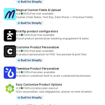
Built for Shopify
Magical Custom Fields & Upload
5 yıldız üzerinden
4,8
(84)
•
Free trial available
toplam 84 değerlendirme
Custom Order Notes, Text Box, Date Picker + Checkout Fields
Built for Shopify
Kickflip product configurators
5 yıldız üzerinden
4,6
(134)
•
Free trial available
toplam 134 değerlendirme
Visual product personalizer boosting engagement & sales
Customix Product Personalizer
5 yıldız üzerinden
4,8
(30)
•
Free plan available
toplam 30 değerlendirme
AI product personalizer for POD: live preview & print files
Built for Shopify
Teeinblue Product Personalizer
5 yıldız üzerinden
4,8
(335)
•
Free plan available
toplam 335 değerlendirme
AI product customizer built to scale customized businesses
Eazy Customize Product Options
5 yıldız üzerinden
4,9
(140)
•
Ücretsiz plan mevcut
toplam 140 değerlendirme
Ürün seçenekleri, özel değişkenler, alanlar ve renk örnekleri.
Built for Shopify