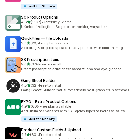
Built for Shopify
SC Product Options
5 yıldız üzerinden
4,6
(1.197)
•
Ücretsiz yükleme
toplam 1197 değerlendirme
Ürünleri özelleştirin: Seçenekler, renkler, varyantlar
QuickFiles — File Uploads
5 yıldız üzerinden
5,0
(20)
•
Free plan available
toplam 20 değerlendirme
Add drag & drop file uploads to any product with built-in imag
SB Prescription Lens
5 yıldız üzerinden
5,0
(37)
•
Free to install
toplam 37 değerlendirme
Smart prescription solution for contact lens and eye glasses
Gang Sheet Builder
5 yıldız üzerinden
4,8
(32)
•
Free to install
toplam 32 değerlendirme
Gang Sheet Builder that automatically nest graphics in seconds
EXPO ‑ Extra Product Options
5 yıldız üzerinden
4,9
(60)
•
Free plan available
toplam 60 değerlendirme
Add unlimited variants with 16+ option types to increase sales
Built for Shopify
Product Custom Fields & Upload
5 yıldız üzerinden
4,7
(60)
•
Free to install
toplam 60 değerlendirme