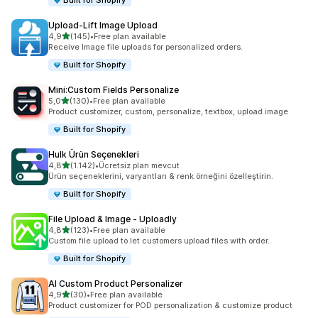
Built for Shopify
Upload‑Lift Image Upload
5 yıldız üzerinden
4,9
(145)
•
Free plan available
toplam 145 değerlendirme
Receive Image file uploads for personalized orders.
Built for Shopify
Mini:Custom Fields Personalize
5 yıldız üzerinden
5,0
(130)
•
Free plan available
toplam 130 değerlendirme
Product customizer, custom, personalize, textbox, upload image
Built for Shopify
Hulk Ürün Seçenekleri
5 yıldız üzerinden
4,8
(1.142)
•
Ücretsiz plan mevcut
toplam 1142 değerlendirme
Ürün seçeneklerini, varyantları & renk örneğini özelleştirin.
Built for Shopify
File Upload & Image ‑ Uploadly
5 yıldız üzerinden
4,8
(123)
•
Free plan available
toplam 123 değerlendirme
Custom file upload to let customers upload files with order.
Built for Shopify
AI Custom Product Personalizer
5 yıldız üzerinden
4,9
(30)
•
Free plan available
toplam 30 değerlendirme
Product customizer for POD personalization & customize product