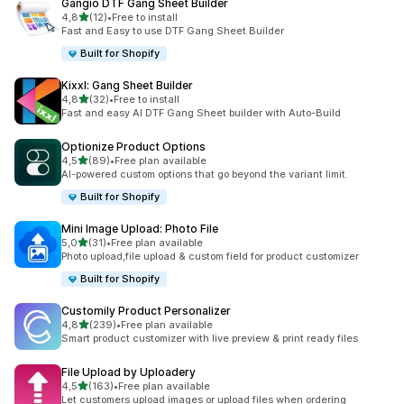
Gangio DTF Gang Sheet Builder
5 yıldız üzerinden
4,8
(12)
•
Free to install
toplam 12 değerlendirme
Fast and Easy to use DTF Gang Sheet Builder
Built for Shopify
Kixxl: Gang Sheet Builder
5 yıldız üzerinden
4,8
(32)
•
Free to install
toplam 32 değerlendirme
Fast and easy AI DTF Gang Sheet builder with Auto-Build
Optionize Product Options
5 yıldız üzerinden
4,5
(89)
•
Free plan available
toplam 89 değerlendirme
AI-powered custom options that go beyond the variant limit.
Built for Shopify
Mini Image Upload: Photo File
5 yıldız üzerinden
5,0
(31)
•
Free plan available
toplam 31 değerlendirme
Photo upload,file upload & custom field for product customizer
Built for Shopify
Customily Product Personalizer
5 yıldız üzerinden
4,8
(239)
•
Free plan available
toplam 239 değerlendirme
Smart product customizer with live preview & print ready files
File Upload by Uploadery
5 yıldız üzerinden
4,5
(163)
•
Free plan available
toplam 163 değerlendirme
Let customers upload images or upload files when ordering