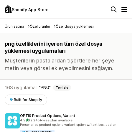
Shopify App Store
Ürün satma
Özel ürünler
Özel dosya yüklemesi
png özelliklerini içeren tüm özel dosya
yüklemesi uygulamaları
Müşterilerin pastalardan tişörtlere her şeye
metin veya görsel ekleyebilmesini sağlayın.
163 uygulama:
PNG
Temizle
Built for Shopify
OPTIS Product Options, Variant
5 yıldız üzerinden
4,9
(2.245)
•
Free plan available
toplam 2245 değerlendirme
Personalize product options variant option w/ text box, add on