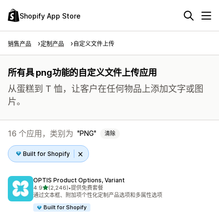
Shopify App Store
销售产品
定制产品
自定义文件上传
所有具 png功能的自定义文件上传应用
从蛋糕到 T 恤，让客户在任何物品上添加文字或图
片。
16 个应用，类别为
PNG
清除
Built for Shopify
OPTIS Product Options, Variant
星（满分 5 星）
4.9
(2,246)
•
提供免费套餐
总共 2246 条评论
通过文本框、附加项个性化定制产品选项和多属性选项
Built for Shopify