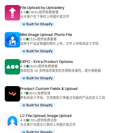
File Upload by Uploadery
星（满分 5 星）
4.5
(163)
•
提供免费套餐
总共 163 条评论
允许客户在下单时上传图片或文件
Built for Shopify
Mini Image Upload: Photo File
星（满分 5 星）
5.0
(32)
•
提供免费套餐
总共 32 条评论
适用于产品定制器的照片上传、文件上传和自定义字段
Built for Shopify
EXPO ‑ Extra Product Options
星（满分 5 星）
4.9
(60)
•
提供免费套餐
总共 60 条评论
添加包含 16 多种选项类型的无限制多属性，提升销售额
Built for Shopify
Product Custom Fields & Upload
星（满分 5 星）
4.7
(60)
•
免费安装
总共 60 条评论
带有自定义字段、文本框和订单备注功能的产品自定义工具
Built for Shopify
LC File Upload, Image Upload
星（满分 5 星）
4.6
(10)
•
提供免费试用
总共 10 条评论
允许客户在提交订单时上传图片和文件
Built for Shopify