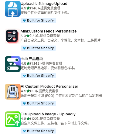
Upload‑Lift Image Upload
星（满分 5 星）
4.9
(146)
•
提供免费套餐
总共 146 条评论
接收个性化订单的图片文件上传。
Built for Shopify
Mini:Custom Fields Personalize
星（满分 5 星）
5.0
(130)
•
提供免费套餐
总共 130 条评论
产品自定义工具、自定义、个性化、文本框、上传图片
Built for Shopify
Hulk产品选项
星（满分 5 星）
4.8
(1,142)
•
提供免费套餐
总共 1142 条评论
定制无限产品选项，变体和颜色样本。
Built for Shopify
AI Custom Product Personalizer
星（满分 5 星）
4.9
(30)
•
提供免费套餐
总共 30 条评论
适用于按需打印 (POD) 个性化和定制产品的产品定制器
Built for Shopify
File Upload & Image ‑ Uploadly
星（满分 5 星）
4.8
(122)
•
提供免费套餐
总共 122 条评论
自定义文件上传，支持客户在下单时上传文件。
Built for Shopify