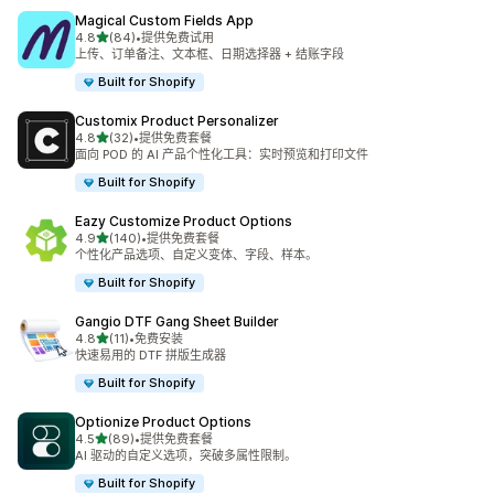
Magical Custom Fields App
星（满分 5 星）
4.8
(84)
•
提供免费试用
总共 84 条评论
上传、订单备注、文本框、日期选择器 + 结账字段
Built for Shopify
Customix Product Personalizer
星（满分 5 星）
4.8
(32)
•
提供免费套餐
总共 32 条评论
面向 POD 的 AI 产品个性化工具：实时预览和打印文件
Built for Shopify
Eazy Customize Product Options
星（满分 5 星）
4.9
(140)
•
提供免费套餐
总共 140 条评论
个性化产品选项、自定义变体、字段、样本。
Built for Shopify
Gangio DTF Gang Sheet Builder
星（满分 5 星）
4.8
(11)
•
免费安装
总共 11 条评论
快速易用的 DTF 拼版生成器
Built for Shopify
Optionize Product Options
星（满分 5 星）
4.5
(89)
•
提供免费套餐
总共 89 条评论
AI 驱动的自定义选项，突破多属性限制。
Built for Shopify