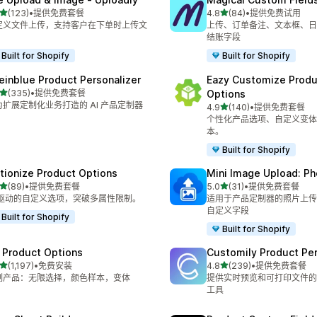
星（满分 5 星）
星（满分 5 星）
(123)
•
提供免费套餐
4.8
(84)
•
提供免费试用
 123 条评论
总共 84 条评论
定义文件上传，支持客户在下单时上传文
上传、订单备注、文本框、日
。
结账字段
Built for Shopify
Built for Shopify
einblue Product Personalizer
Eazy Customize Produ
星（满分 5 星）
(335)
•
提供免费套餐
Options
 335 条评论
为扩展定制化业务打造的 AI 产品定制器
星（满分 5 星）
4.9
(140)
•
提供免费套餐
总共 140 条评论
个性化产品选项、自定义变体
本。
Built for Shopify
tionize Product Options
Mini Image Upload: Ph
星（满分 5 星）
星（满分 5 星）
(89)
•
提供免费套餐
5.0
(31)
•
提供免费套餐
 89 条评论
总共 31 条评论
I 驱动的自定义选项，突破多属性限制。
适用于产品定制器的照片上传
自定义字段
Built for Shopify
Built for Shopify
 Product Options
Customily Product Per
星（满分 5 星）
星（满分 5 星）
(1,197)
•
免费安装
4.8
(239)
•
提供免费套餐
 1197 条评论
总共 239 条评论
制产品：无限选择，颜色样本，变体
提供实时预览和可打印文件的
工具