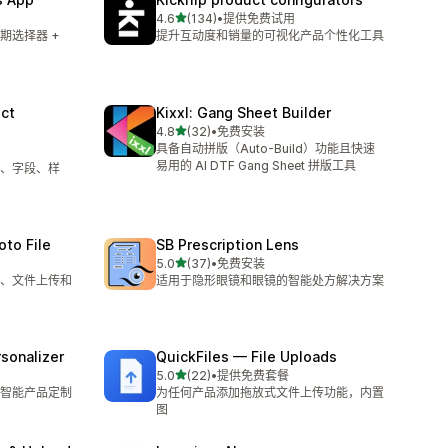
星（满分 5 星）
4.6
(134)
•
提供免费试用
总共 134 条评论
期选择器 +
提升互动度和销量的可视化产品个性化工具
ct
Kixxl: Gang Sheet Builder
星（满分 5 星）
4.8
(32)
•
免费安装
总共 32 条评论
具备自动拼版（Auto-Build）功能且快速
易用的 AI DTF Gang Sheet 拼版工具
、字段、样
oto File
SB Prescription Lens
星（满分 5 星）
5.0
(37)
•
免费安装
总共 37 条评论
、文件上传和
适用于隐形眼镜和眼镜的智能处方解决方案
sonalizer
QuickFiles — File Uploads
星（满分 5 星）
5.0
(22)
•
提供免费套餐
总共 22 条评论
智能产品定制
为任何产品添加拖放式文件上传功能，内置
图