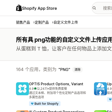
Shopify App Store
销售产品
定制产品
自定义文件上传
所有具 png功能的自定义文件上传应
从蛋糕到 T 恤，让客户在任何物品上添加
164 个应用，类别为
PNG
清除
OPTIS Product Options, Variant
Up
星（满分 5 星）
4.9
(2,247)
•
提供免费套餐
4.9
总共 2247 条评论
总共
通过文本框、附加项个性化定制产品选项和
接
多属性选项
Built for Shopify
AI Custom Product Personalizer
Fi