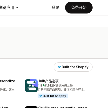
浏览应用
登录
免费开始
Built for Shopify
rsonalize
Hulk产品选项
星（满分 5 星）
4.8
(1,142)
•
提供免费套餐
总共 1142 条评论
性化、文本
定制无限产品选项，变体和颜色样本。
Built for Shopify
s App
Kickflip product configurators