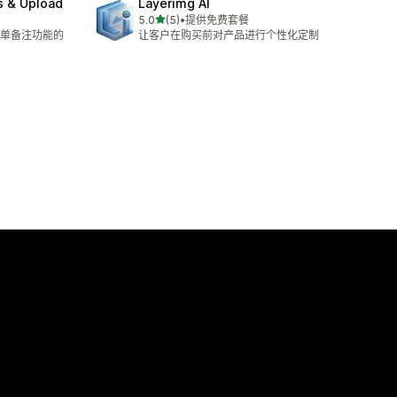
s & Upload
Layerimg AI
星（满分 5 星）
5.0
(5)
•
提供免费套餐
总共 5 条评论
单备注功能的
让客户在购买前对产品进行个性化定制