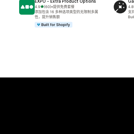
EXPO ‑ Extra Product Options
Ga
星（满分 5 星）
4.9
(60)
•
提供免费套餐
4.8
总共 60 条评论
总共
添加包含 16 多种选项类型的无限制多属
支持
性，提升销售额
Bui
Built for Shopify