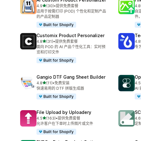
星（满分 5 星）
4.9
(30)
•
提供免费套餐
4.8
总共 30 条评论
总共
适用于按需打印 (POD) 个性化和定制产品
自
的产品定制器
件
Built for Shopify
Customix Product Personalizer
Te
星（满分 5 星）
4.8
(31)
•
提供免费套餐
4.8
总共 31 条评论
总共
面向 POD 的 AI 产品个性化工具：实时预
专
览和打印文件
Built for Shopify
Gangio DTF Gang Sheet Builder
Op
星（满分 5 星）
4.8
(11)
•
免费安装
4.5
总共 11 条评论
总共
快速易用的 DTF 拼版生成器
A
Built for Shopify
File Upload by Uploadery
SC
星（满分 5 星）
4.5
(163)
•
提供免费套餐
4.6
总共 163 条评论
总共
允许客户在下单时上传图片或文件
定
Built for Shopify