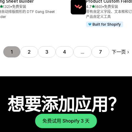
ng Sheet Builder
Product Custom Field
星（满分 5 星）
星（满分 5 星）
(32)
•
免费安装
4.7
(60)
•
免费安装
 32 条评论
总共 60 条评论
自动排版图形的 DTF Gang Sheet
带有自定义字段、文本框和订
lder
产品自定义工具
Built for Shopify
下一页
1
2
3
4
…
7
想要添加应用？
免费试用 Shopify 3 天