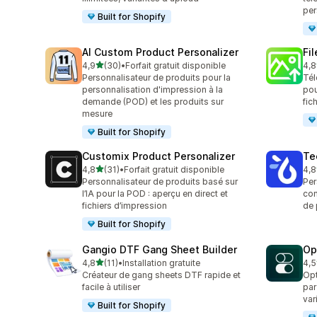
per
Built for Shopify
AI Custom Product Personalizer
Fi
étoile(s) sur 5
4,9
(30)
•
Forfait gratuit disponible
4,8
30 avis au total
123
Personnalisateur de produits pour la
Tél
personnalisation d'impression à la
pou
demande (POD) et les produits sur
fic
mesure
Built for Shopify
Customix Product Personalizer
Te
étoile(s) sur 5
4,8
(31)
•
Forfait gratuit disponible
4,8
31 avis au total
335
Personnalisateur de produits basé sur
Per
l’IA pour la POD : aperçu en direct et
con
fichiers d’impression
de 
Built for Shopify
Gangio DTF Gang Sheet Builder
Op
étoile(s) sur 5
4,8
(11)
•
Installation gratuite
4,5
11 avis au total
89 
Créateur de gang sheets DTF rapide et
Opt
facile à utiliser
par
var
Built for Shopify