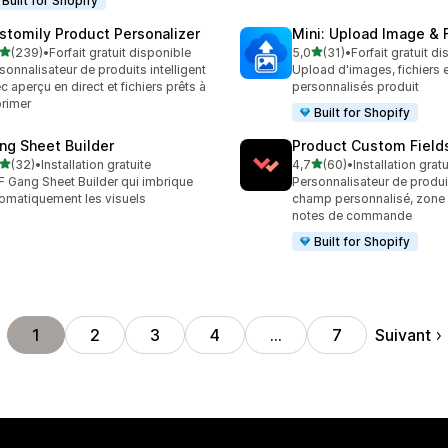
Built for Shopify
stomily Product Personalizer
Mini: Upload Image & F
étoile(s) sur 5
étoile(s) sur 5
(239)
•
Forfait gratuit disponible
5,0
(31)
•
Forfait gratuit d
 avis au total
31 avis au total
sonnalisateur de produits intelligent
Upload d'images, fichiers
c aperçu en direct et fichiers prêts à
personnalisés produit
rimer
Built for Shopify
ng Sheet Builder
Product Custom Field
étoile(s) sur 5
étoile(s) sur 5
(32)
•
Installation gratuite
4,7
(60)
•
Installation gratu
avis au total
60 avis au total
 Gang Sheet Builder qui imbrique
Personnalisateur de produi
omatiquement les visuels
champ personnalisé, zone 
notes de commande
Built for Shopify
Suivant
1
2
3
4
…
7