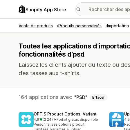
Shopify App Store
Vente de produits
Produits personnalisés
Importation 
Toutes les applications d’importati
fonctionnalités d'psd
Laissez les clients ajouter du texte ou d
des tasses aux t-shirts.
164 applications avec
PSD
Effacer
OPTIS Product Options, Variant
Up
étoile(s) sur 5
4,9
(2 247)
•
Forfait gratuit disponible
4,9
2247 avis au total
145
Personnalisez options produit
Rec
illimitées, variantes & upload
tél