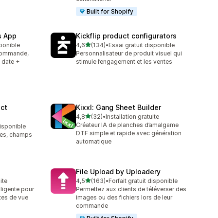
Built for Shopify
s App
Kickflip product configurators
étoile(s) sur 5
sponible
4,6
(134)
•
Essai gratuit disponible
134 avis au total
 commande,
Personnalisateur de produit visuel qui
 date +
stimule l’engagement et les ventes
ct
Kixxl: Gang Sheet Builder
étoile(s) sur 5
4,8
(32)
•
Installation gratuite
32 avis au total
Créateur IA de planches d’amalgame
disponible
DTF simple et rapide avec génération
tes, champs
automatique
File Upload by Uploadery
étoile(s) sur 5
ite
4,5
(163)
•
Forfait gratuit disponible
163 avis au total
lligente pour
Permettez aux clients de téléverser des
ttes de vue
images ou des fichiers lors de leur
commande