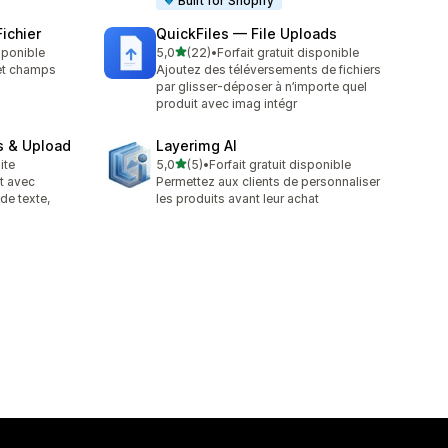
Built for Shopify
ichier
QuickFiles — File Uploads
étoile(s) sur 5
isponible
5,0
(22)
•
Forfait gratuit disponible
22 avis au total
 et champs
Ajoutez des téléversements de fichiers
par glisser-déposer à n’importe quel
produit avec imag intégr
s & Upload
Layerimg AI
étoile(s) sur 5
ite
5,0
(5)
•
Forfait gratuit disponible
5 avis au total
t avec
Permettez aux clients de personnaliser
de texte,
les produits avant leur achat