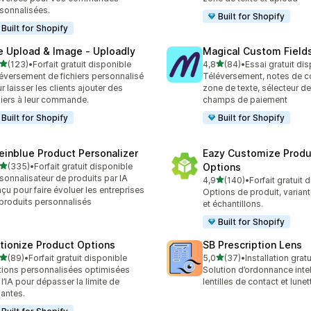
sonnalisées.
Built for Shopify
Built for Shopify
le Upload & Image ‑ Uploadly
Magical Custom Field
étoile(s) sur 5
étoile(s) sur 5
(123)
•
Forfait gratuit disponible
4,8
(84)
•
Essai gratuit di
 avis au total
84 avis au total
éversement de fichiers personnalisé
Téléversement, notes de
r laisser les clients ajouter des
zone de texte, sélecteur de
hiers à leur commande.
champs de paiement
Built for Shopify
Built for Shopify
einblue Product Personalizer
Eazy Customize Produ
étoile(s) sur 5
(335)
•
Forfait gratuit disponible
Options
 avis au total
sonnalisateur de produits par IA
étoile(s) sur 5
4,9
(140)
•
Forfait gratuit 
140 avis au total
çu pour faire évoluer les entreprises
Options de produit, varian
produits personnalisés
et échantillons.
Built for Shopify
tionize Product Options
SB Prescription Lens
étoile(s) sur 5
étoile(s) sur 5
(89)
•
Forfait gratuit disponible
5,0
(37)
•
Installation gratu
avis au total
37 avis au total
ions personnalisées optimisées
Solution d’ordonnance inte
 l’IA pour dépasser la limite de
lentilles de contact et lune
iantes.