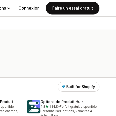
ions
Connexion
Faire un essai gratuit
Built for Shopify
 Produit
Options de Produit Hulk
étoile(s) sur 5
disponible
4,8
(1 142)
•
Forfait gratuit disponible
1142 avis au total
avec champs,
Personnalisez options, variantes &
échantillons.