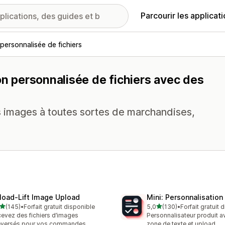
Parcourir les applicat
personnalisée de fichiers
on personnalisée de fichiers avec des
es images à toutes sortes de marchandises,
load‑Lift Image Upload
Mini: Personnalisation
étoile(s) sur 5
étoile(s) sur 5
(145)
•
Forfait gratuit disponible
5,0
(130)
•
Forfait gratuit 
 avis au total
130 avis au total
evez des fichiers d’images
Personnalisateur produit 
éversés pour vos commandes
zone de texte et upload