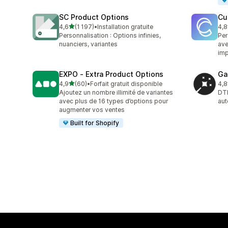
SC Product Options
Cu
étoile(s) sur 5
4,6
(1 197)
•
Installation gratuite
4,8
1197 avis au total
239
Personnalisation : Options infinies,
Per
nuanciers, variantes
ave
imp
EXPO ‑ Extra Product Options
Ga
étoile(s) sur 5
4,9
(60)
•
Forfait gratuit disponible
4,8
60 avis au total
32 
Ajoutez un nombre illimité de variantes
DTF
avec plus de 16 types d’options pour
aut
augmenter vos ventes
Built for Shopify