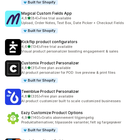
Built for Shopify
Magical Custom Fields App
av 5 stjerner
4,8
(84)
•
Free trial available
Totalt 84 omtaler
Upload, Order Notes, Text Box, Date Picker + Checkout Fields
Built for Shopify
Kickflip product configurators
av 5 stjerner
4,6
(134)
•
Free trial available
Totalt 134 omtaler
Visual product personalizer boosting engagement & sales
Customix Product Personalizer
av 5 stjerner
4,8
(31)
•
Free plan available
Totalt 31 omtaler
AI product personalizer for POD: live preview & print files
Built for Shopify
Teeinblue Product Personalizer
av 5 stjerner
4,8
(335)
•
Free plan available
Totalt 335 omtaler
AI product customizer built to scale customized businesses
Eazy Customize Product Options
av 5 stjerner
4,9
(140)
•
Gratis abonnement tilgjengelig
Totalt 140 omtaler
Produktalternativer, tilpassede varianter, felt og fargeprøver
Built for Shopify