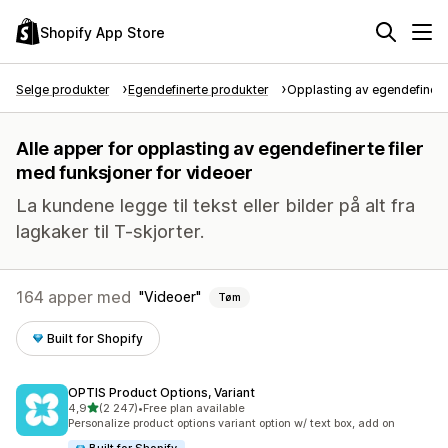
Shopify App Store
Selge produkter
Egendefinerte produkter
Opplasting av egendefinerte 
Alle apper for opplasting av egendefinerte filer
med funksjoner for videoer
La kundene legge til tekst eller bilder på alt fra
lagkaker til T-skjorter.
164 apper med
Videoer
Tøm
Built for Shopify
OPTIS Product Options, Variant
av 5 stjerner
4,9
(2 247)
•
Free plan available
Totalt 2247 omtaler
Personalize product options variant option w/ text box, add on