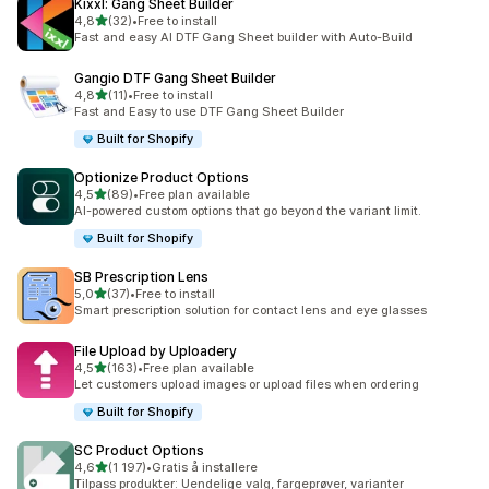
Kixxl: Gang Sheet Builder
av 5 stjerner
4,8
(32)
•
Free to install
Totalt 32 omtaler
Fast and easy AI DTF Gang Sheet builder with Auto-Build
Gangio DTF Gang Sheet Builder
av 5 stjerner
4,8
(11)
•
Free to install
Totalt 11 omtaler
Fast and Easy to use DTF Gang Sheet Builder
Built for Shopify
Optionize Product Options
av 5 stjerner
4,5
(89)
•
Free plan available
Totalt 89 omtaler
AI-powered custom options that go beyond the variant limit.
Built for Shopify
SB Prescription Lens
av 5 stjerner
5,0
(37)
•
Free to install
Totalt 37 omtaler
Smart prescription solution for contact lens and eye glasses
File Upload by Uploadery
av 5 stjerner
4,5
(163)
•
Free plan available
Totalt 163 omtaler
Let customers upload images or upload files when ordering
Built for Shopify
SC Product Options
av 5 stjerner
4,6
(1 197)
•
Gratis å installere
Totalt 1197 omtaler
Tilpass produkter: Uendelige valg, fargeprøver, varianter