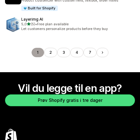
Product customizer with custom field, textbox, order notes
Built for Shopify
Layerimg AI
av 5 stjerner
5,0
(5)
•
Free plan available
Totalt 5 omtaler
Let customers personalize products before they buy
1
2
3
4
7
Vil du legge til en app?
Prøv Shopify gratis i tre dager