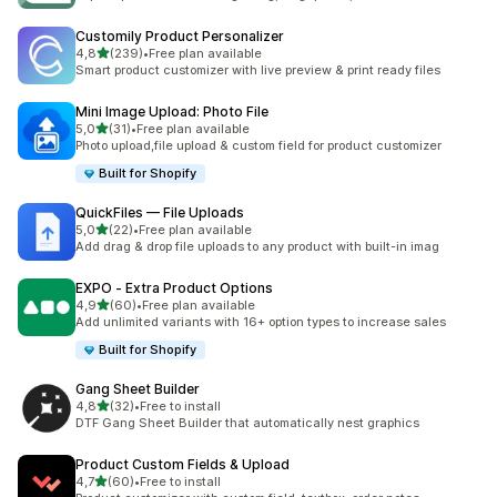
Customily Product Personalizer
av 5 stjerner
4,8
(239)
•
Free plan available
Totalt 239 omtaler
Smart product customizer with live preview & print ready files
Mini Image Upload: Photo File
av 5 stjerner
5,0
(31)
•
Free plan available
Totalt 31 omtaler
Photo upload,file upload & custom field for product customizer
Built for Shopify
QuickFiles — File Uploads
av 5 stjerner
5,0
(22)
•
Free plan available
Totalt 22 omtaler
Add drag & drop file uploads to any product with built-in imag
EXPO ‑ Extra Product Options
av 5 stjerner
4,9
(60)
•
Free plan available
Totalt 60 omtaler
Add unlimited variants with 16+ option types to increase sales
Built for Shopify
Gang Sheet Builder
av 5 stjerner
4,8
(32)
•
Free to install
Totalt 32 omtaler
DTF Gang Sheet Builder that automatically nest graphics
Product Custom Fields & Upload
av 5 stjerner
4,7
(60)
•
Free to install
Totalt 60 omtaler