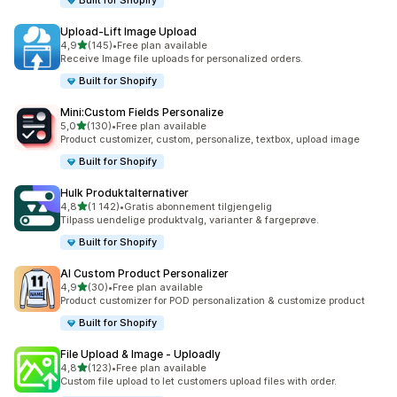
Built for Shopify
Upload‑Lift Image Upload
av 5 stjerner
4,9
(145)
•
Free plan available
Totalt 145 omtaler
Receive Image file uploads for personalized orders.
Built for Shopify
Mini:Custom Fields Personalize
av 5 stjerner
5,0
(130)
•
Free plan available
Totalt 130 omtaler
Product customizer, custom, personalize, textbox, upload image
Built for Shopify
Hulk Produktalternativer
av 5 stjerner
4,8
(1 142)
•
Gratis abonnement tilgjengelig
Totalt 1142 omtaler
Tilpass uendelige produktvalg, varianter & fargeprøve.
Built for Shopify
AI Custom Product Personalizer
av 5 stjerner
4,9
(30)
•
Free plan available
Totalt 30 omtaler
Product customizer for POD personalization & customize product
Built for Shopify
File Upload & Image ‑ Uploadly
av 5 stjerner
4,8
(123)
•
Free plan available
Totalt 123 omtaler
Custom file upload to let customers upload files with order.