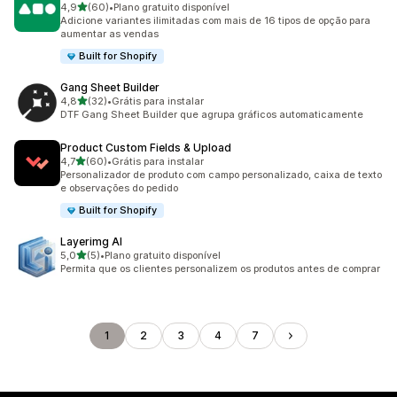
de 5 estrelas
4,9
(60)
•
Plano gratuito disponível
60 avaliações ao todo
Adicione variantes ilimitadas com mais de 16 tipos de opção para
aumentar as vendas
Built for Shopify
Gang Sheet Builder
de 5 estrelas
4,8
(32)
•
Grátis para instalar
32 avaliações ao todo
DTF Gang Sheet Builder que agrupa gráficos automaticamente
Product Custom Fields & Upload
de 5 estrelas
4,7
(60)
•
Grátis para instalar
60 avaliações ao todo
Personalizador de produto com campo personalizado, caixa de texto
e observações do pedido
Built for Shopify
Layerimg AI
de 5 estrelas
5,0
(5)
•
Plano gratuito disponível
5 avaliações ao todo
Permita que os clientes personalizem os produtos antes de comprar
1
2
3
4
7