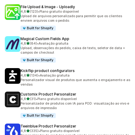
File Upload & Image ‑ Uploadly
de 5 estrelas
4,8
(123)
•
Plano gratuito disponível
123 avaliações ao todo
Upload de arquivos personalizado para permitir que os clientes
enviem arquivos com o pedido.
Built for Shopify
Magical Custom Fields App
de 5 estrelas
4,8
(84)
•
Avaliação gratuita
84 avaliações ao todo
Upload, observações do pedido, caixa de texto, seletor de data +
campos de checkout
Built for Shopify
Kickflip product configurators
de 5 estrelas
4,6
(134)
•
Avaliação gratuita
134 avaliações ao todo
Personalizador visual de produtos que aumenta o engajamento e as
vendas
Customix Product Personalizer
de 5 estrelas
4,8
(31)
•
Plano gratuito disponível
31 avaliações ao todo
Personalizador de produtos com IA para POD: visualização ao vivo e
arquivos de impressão
Built for Shopify
Teeinblue Product Personalizer
de 5 estrelas
4,8
(335)
•
Plano gratuito disponível
335 avaliações ao todo