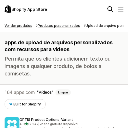
Shopify App Store
Vender produtos
Produtos personalizados
Upload de arquivo perso
apps de upload de arquivos personalizados
com recursos para vídeos
Permita que os clientes adicionem texto ou
imagens a qualquer produto, de bolos a
camisetas.
164 apps com
Vídeos
Limpar
Built for Shopify
OPTIS Product Options, Variant
de 5 estrelas
4,9
(2.247)
•
Plano gratuito disponível
2247 avaliações ao todo