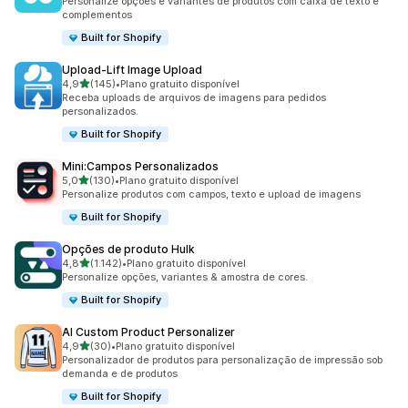
Personalize opções e variantes de produtos com caixa de texto e
complementos
Built for Shopify
Upload‑Lift Image Upload
de 5 estrelas
4,9
(145)
•
Plano gratuito disponível
145 avaliações ao todo
Receba uploads de arquivos de imagens para pedidos
personalizados.
Built for Shopify
Mini:Campos Personalizados
de 5 estrelas
5,0
(130)
•
Plano gratuito disponível
130 avaliações ao todo
Personalize produtos com campos, texto e upload de imagens
Built for Shopify
Opções de produto Hulk
de 5 estrelas
4,8
(1.142)
•
Plano gratuito disponível
1142 avaliações ao todo
Personalize opções, variantes & amostra de cores.
Built for Shopify
AI Custom Product Personalizer
de 5 estrelas
4,9
(30)
•
Plano gratuito disponível
30 avaliações ao todo
Personalizador de produtos para personalização de impressão sob
demanda e de produtos
Built for Shopify