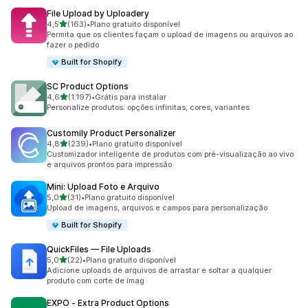
File Upload by Uploadery
de 5 estrelas
4,5
(163)
•
Plano gratuito disponível
163 avaliações ao todo
Permita que os clientes façam o upload de imagens ou arquivos ao
fazer o pedido
Built for Shopify
SC Product Options
de 5 estrelas
4,6
(1.197)
•
Grátis para instalar
1197 avaliações ao todo
Personalize produtos: opções infinitas, cores, variantes
Customily Product Personalizer
de 5 estrelas
4,8
(239)
•
Plano gratuito disponível
239 avaliações ao todo
Customizador inteligente de produtos com pré-visualização ao vivo
e arquivos prontos para impressão
Mini: Upload Foto e Arquivo
de 5 estrelas
5,0
(31)
•
Plano gratuito disponível
31 avaliações ao todo
Upload de imagens, arquivos e campos para personalização
Built for Shopify
QuickFiles — File Uploads
de 5 estrelas
5,0
(22)
•
Plano gratuito disponível
22 avaliações ao todo
Adicione uploads de arquivos de arrastar e soltar a qualquer
produto com corte de imag
EXPO ‑ Extra Product Options