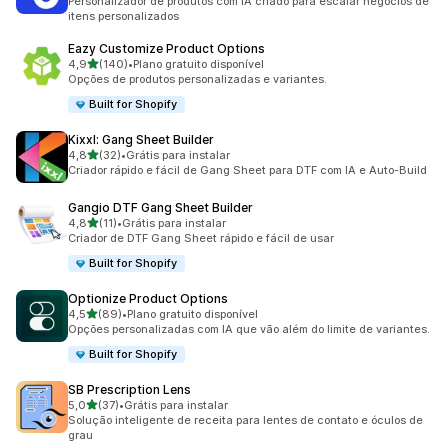
Personalizador de produtos com IA criado para escalar negócios de
itens personalizados
Eazy Customize Product Options
de 5 estrelas
4,9
(140)
•
Plano gratuito disponível
140 avaliações ao todo
Opções de produtos personalizadas e variantes.
Built for Shopify
Kixxl: Gang Sheet Builder
de 5 estrelas
4,8
(32)
•
Grátis para instalar
32 avaliações ao todo
Criador rápido e fácil de Gang Sheet para DTF com IA e Auto-Build
Gangio DTF Gang Sheet Builder
de 5 estrelas
4,8
(11)
•
Grátis para instalar
11 avaliações ao todo
Criador de DTF Gang Sheet rápido e fácil de usar
Built for Shopify
Optionize Product Options
de 5 estrelas
4,5
(89)
•
Plano gratuito disponível
89 avaliações ao todo
Opções personalizadas com IA que vão além do limite de variantes.
Built for Shopify
SB Prescription Lens
de 5 estrelas
5,0
(37)
•
Grátis para instalar
37 avaliações ao todo
Solução inteligente de receita para lentes de contato e óculos de
grau