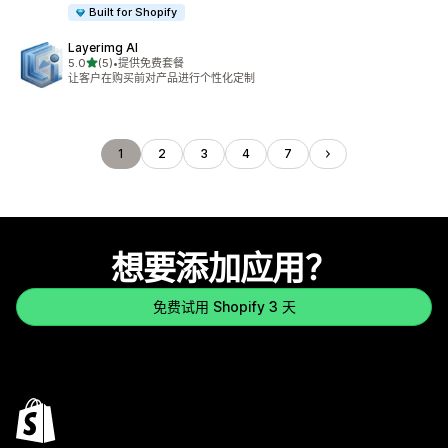
Built for Shopify
Layerimg AI
星（满分 5 星）
5.0
(5)
•
提供免费套餐
总共 5 条评论
让客户在购买前对产品进行个性化定制
1
2
3
4
7
想要添加应用？
免费试用 Shopify 3 天