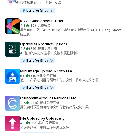
总共 12 条评论
快速易用的 DTF 拼版生成器
Built for Shopify
Kixxl: Gang Sheet Builder
星（满分 5 星）
4.8
(32)
•
免费安装
总共 32 条评论
具备自动拼版（Auto-Build）功能且快速易用的 AI DTF Gang Sheet 拼
版工具
Optionize Product Options
星（满分 5 星）
4.5
(89)
•
提供免费套餐
总共 89 条评论
AI 驱动的自定义选项，突破多属性限制。
Built for Shopify
Mini Image Upload: Photo File
星（满分 5 星）
5.0
(31)
•
提供免费套餐
总共 31 条评论
适用于产品定制器的照片上传、文件上传和自定义字段
Built for Shopify
Customily Product Personalizer
星（满分 5 星）
4.8
(239)
•
提供免费套餐
总共 239 条评论
提供实时预览和可打印文件的智能产品定制工具
File Upload by Uploadery
星（满分 5 星）
4.5
(163)
•
提供免费套餐
总共 163 条评论
允许客户在下单时上传图片或文件