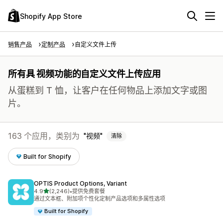
Shopify App Store
销售产品
定制产品
自定义文件上传
所有具 视频功能的自定义文件上传应用
从蛋糕到 T 恤，让客户在任何物品上添加文字或图
片。
163 个应用，类别为
视频
清除
Built for Shopify
OPTIS Product Options, Variant
星（满分 5 星）
4.9
(2,246)
•
提供免费套餐
总共 2246 条评论
通过文本框、附加项个性化定制产品选项和多属性选项
Built for Shopify