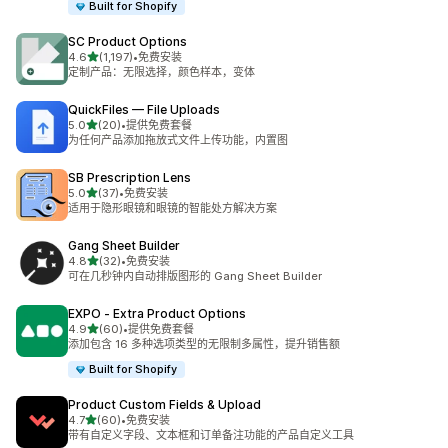
Built for Shopify
SC Product Options
星（满分 5 星）
4.6
(1,197)
•
免费安装
总共 1197 条评论
定制产品：无限选择，颜色样本，变体
QuickFiles — File Uploads
星（满分 5 星）
5.0
(20)
•
提供免费套餐
总共 20 条评论
为任何产品添加拖放式文件上传功能，内置图
SB Prescription Lens
星（满分 5 星）
5.0
(37)
•
免费安装
总共 37 条评论
适用于隐形眼镜和眼镜的智能处方解决方案
Gang Sheet Builder
星（满分 5 星）
4.8
(32)
•
免费安装
总共 32 条评论
可在几秒钟内自动排版图形的 Gang Sheet Builder
EXPO ‑ Extra Product Options
星（满分 5 星）
4.9
(60)
•
提供免费套餐
总共 60 条评论
添加包含 16 多种选项类型的无限制多属性，提升销售额
Built for Shopify
Product Custom Fields & Upload
星（满分 5 星）
4.7
(60)
•
免费安装
总共 60 条评论
带有自定义字段、文本框和订单备注功能的产品自定义工具