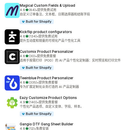
Magical Custom Fields & Upload
星（满分 5 星）
4.8
(84)
•
提供免费试用
总共 84 条评论
自定义订单备注、文本框、日期选择器和结账字段
Built for Shopify
Kickflip product configurators
星（满分 5 星）
4.6
(134)
•
提供免费试用
总共 134 条评论
提升互动度和销量的可视化产品个性化工具
Customix Product Personalizer
星（满分 5 星）
4.8
(30)
•
提供免费套餐
总共 30 条评论
适用于按需打印（POD）的 AI 产品个性化定制器：实时预览和打印文件
Built for Shopify
Teeinblue Product Personalizer
星（满分 5 星）
4.8
(335)
•
提供免费套餐
总共 335 条评论
专为扩展定制化业务打造的 AI 产品定制器
Eazy Customize Product Options
星（满分 5 星）
4.9
(140)
•
提供免费套餐
总共 140 条评论
个性化产品选项、自定义变体、字段、样本。
Built for Shopify
Gangio DTF Gang Sheet Builder
星（满分 5 星）
4.8
(12)
•
免费安装