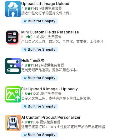
Upload‑Lift Image Upload
星（满分 5 星）
4.9
(145)
•
提供免费套餐
总共 145 条评论
接收个性化订单的图片文件上传。
Built for Shopify
Mini:Custom Fields Personalize
星（满分 5 星）
5.0
(130)
•
提供免费套餐
总共 130 条评论
产品自定义工具、自定义、个性化、文本框、上传图片
Built for Shopify
Hulk产品选项
星（满分 5 星）
4.8
(1,142)
•
提供免费套餐
总共 1142 条评论
定制无限产品选项，变体和颜色样本。
Built for Shopify
File Upload & Image ‑ Uploadly
星（满分 5 星）
4.8
(123)
•
提供免费套餐
总共 123 条评论
自定义文件上传，支持客户在下单时上传文件。
Built for Shopify
AI Custom Product Personalizer
星（满分 5 星）
4.9
(30)
•
提供免费套餐
总共 30 条评论
适用于按需打印 (POD) 个性化和定制产品的产品定制器
Built for Shopify