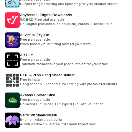
Support image cropping and uploading for your product orders.
AnyAsset ‑ Digital Downloads
/ 5 tähteä
5,0
(2)
•
Free trial available
2 arvostelua yhteensä
Sell digital products such as Music, Videos, E-books PDF's...
AI Virtual Try‑On
Free plan available
Photo-based virtual fitting room for your store
ARTIFY
Free plan available
Transform memories in your phone into art for your home
PTB: A Pros Gang Sheet Builder
Free to install
Gang sheet builder and auto nesting with pro tools for clients
Akeans Upload Hike
Free plan available
Unlimited File Upload, File Type & File Size Validation
Saifs: Virtuaalikokeilu
Ilmainen kokeilu saatavilla
AI virtuaalikokeilu auttaa löytämään täydet koot