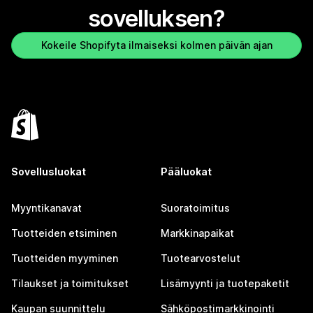
sovelluksen?
Kokeile Shopifyta ilmaiseksi kolmen päivän ajan
Sovellusluokat
Pääluokat
Myyntikanavat
Suoratoimitus
Tuotteiden etsiminen
Markkinapaikat
Tuotteiden myyminen
Tuotearvostelut
Tilaukset ja toimitukset
Lisämyynti ja tuotepaketit
Kaupan suunnittelu
Sähköpostimarkkinointi