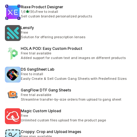
Riaxe Product Designer
/ 5 tähteä
1,6
(9)
•
Free to install
9 arvostelua yhteensä
Sell custom branded personalized products
Lensify
Free
Solution for offering prescription lenses
HOLA POD: Easy Custom Product
Free trial available
Added support for custom text and images on different products
DS GangSheet Lab
Free to install
Easily Create & Sell Custom Gang Sheets with Predefined Sizes
GangFlow DTF Gang Sheets
Free trial available
Streamline transfer-by-size orders from upload to gang sheet
Magic Custom Upload
Free
Unlimited custom files upload from the product page
Croppy: Crop and Upload Images
Free plan available