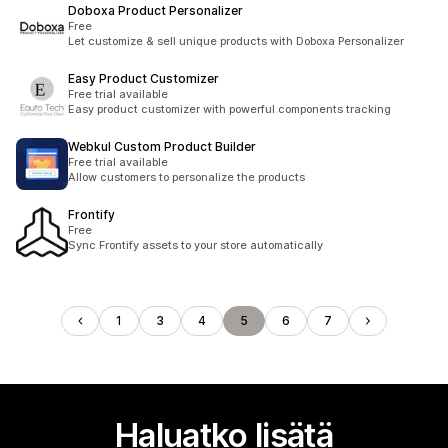
Doboxa Product Personalizer
Free
Let customize & sell unique products with Doboxa Personalizer
Easy Product Customizer
Free trial available
Easy product customizer with powerful components tracking
Webkul Custom Product Builder
Free trial available
Allow customers to personalize the products
Frontify
Free
Sync Frontify assets to your store automatically
1
3
4
5
6
7
Haluatko lisätä