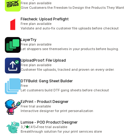
Free plan available
Give Customers the Freedom to Design the Products They Want
Filecheck: Upload Preflight
Free plan available
Validate and auto-fix customer file uploads before checkout
LayerTry
Free plan available
Let shoppers see themselves in your products before buying.
UploadProof: File Upload
Free plan available
Customer file uploads, tracked and proven on every order.
DTFBuild: Gang Sheet Builder
Free
Let customers build DTF gang sheets before checkout
EzPrint ‑ Product Designer
Free trial available
Interactive designer for print personalization
Lumise ‑ POD Product Designer
/ 5 tähteä
3,7
(41)
•
Free trial available
41 arvostelua yhteensä
Breakthrough solution for your print services store