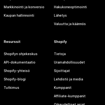
Markkinointi ja konversio
Hakukoneoptimointi
Kaupan hallinnointi
Lähetys
Valuutta ja käännös
Resurssit
Shopify
Shopifyn ohjekeskus
Tietoja
API-dokumentaatio
Uramahdollisuudet
Shopify-yhteisö
Sijoittajat
Shopify-blogi
Lehdistö ja media
Tutkimus
Kumppanit
Affiliate-kumppanit
Oikeudelliset asiat