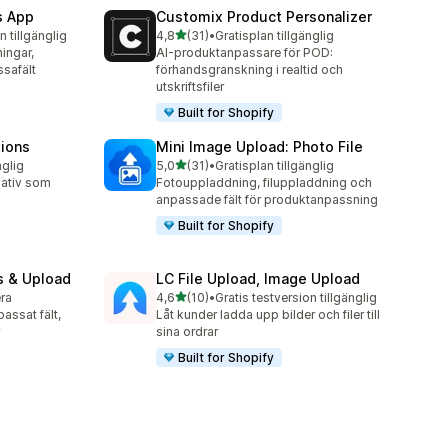
s App
Customix Product Personalizer
av 5 stjärnor
n tillgänglig
4,8
(31)
•
Gratisplan tillgänglig
31 recensioner totalt
ingar,
AI-produktanpassare för POD:
ssafält
förhandsgranskning i realtid och
utskriftsfiler
Built for Shopify
tions
Mini Image Upload: Photo File
av 5 stjärnor
nglig
5,0
(31)
•
Gratisplan tillgänglig
31 recensioner totalt
nativ som
Fotouppladdning, filuppladdning och
.
anpassade fält för produktanpassning
Built for Shopify
s & Upload
LC File Upload, Image Upload
av 5 stjärnor
era
4,6
(10)
•
Gratis testversion tillgänglig
10 recensioner totalt
ssat fält,
Låt kunder ladda upp bilder och filer till
sina ordrar
Built for Shopify