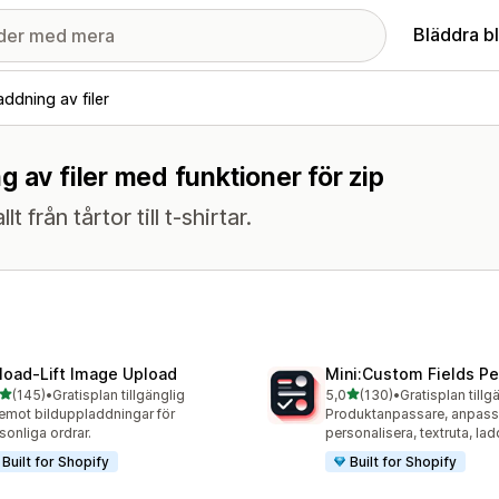
Bläddra b
ddning av filer
 av filer med funktioner för zip
från tårtor till t-shirtar.
load‑Lift Image Upload
Mini:Custom Fields Pe
av 5 stjärnor
av 5 stjärnor
(145)
•
Gratisplan tillgänglig
5,0
(130)
•
Gratisplan tillg
 recensioner totalt
130 recensioner totalt
emot bilduppladdningar för
Produktanpassare, anpass
sonliga ordrar.
personalisera, textruta, la
Built for Shopify
Built for Shopify