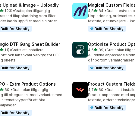
le Upload & Image ‑ Uploadly
Magical Custom Field
av 5 stjärnor
av 5 stjärnor
(123)
•
Gratisplan tillgänglig
4,8
(84)
•
Gratis testversio
 recensioner totalt
84 recensioner totalt
assad filuppladdning som låter
Uppladdning, orderanteckn
der ladda upp filer med sin order.
textruta, datumväljare + ka
Built for Shopify
Built for Shopify
ngio DTF Gang Sheet Builder
Optionize Product Op
av 5 stjärnor
av 5 stjärnor
(11)
•
Gratis att installera
4,5
(89)
•
Gratisplan tillgä
recensioner totalt
89 recensioner totalt
bbt och lättanvänt verktyg för DTF-
AI-drivna anpassade alter
g sheets
går bortom variantgränsen
Built for Shopify
Built for Shopify
PO ‑ Extra Product Options
Product Custom Field
av 5 stjärnor
av 5 stjärnor
(60)
•
Gratisplan tillgänglig
4,7
(60)
•
Gratis att install
recensioner totalt
60 recensioner totalt
g till obegränsat med varianter med
Produktanpassare med anpa
 alternativtyper för att öka
textruta, orderanteckningar
säljningen
Built for Shopify
Built for Shopify