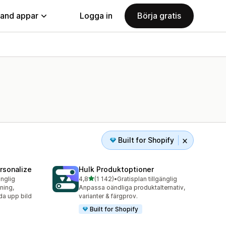
land appar
Logga in
Börja gratis
Built for Shopify
rsonalize
Hulk Produktoptioner
av 5 stjärnor
änglig
4,8
(1 142)
•
Gratisplan tillgänglig
1142 recensioner totalt
ning,
Anpassa oändliga produktalternativ,
dda upp bild
varianter & färgprov.
Built for Shopify