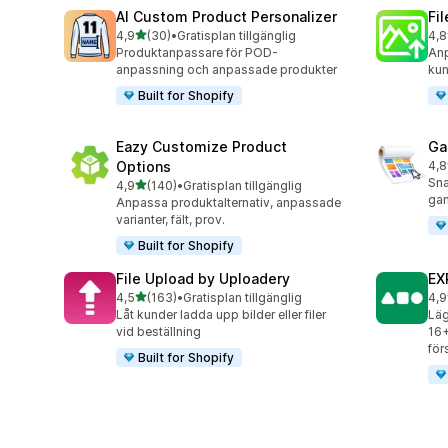
AI Custom Product Personalizer
Fi
av 5 stjärnor
4,9
(30)
•
Gratisplan tillgänglig
4,8
30 recensioner totalt
123
Produktanpassare för POD-
Anp
anpassning och anpassade produkter
kun
Built for Shopify
Eazy Customize Product
Ga
Options
4,8
11 
Sna
av 5 stjärnor
4,9
(140)
•
Gratisplan tillgänglig
140 recensioner totalt
gan
Anpassa produktalternativ, anpassade
varianter, fält, prov.
Built for Shopify
File Upload by Uploadery
EX
av 5 stjärnor
4,5
(163)
•
Gratisplan tillgänglig
4,9
163 recensioner totalt
60 
Låt kunder ladda upp bilder eller filer
Läg
vid beställning
16+
för
Built for Shopify