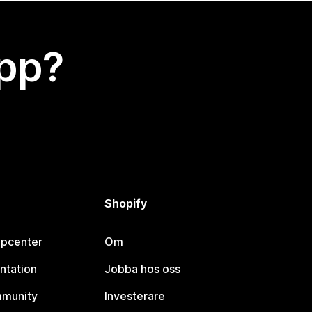
app?
Shopify
lpcenter
Om
ntation
Jobba hos oss
mmunity
Investerare