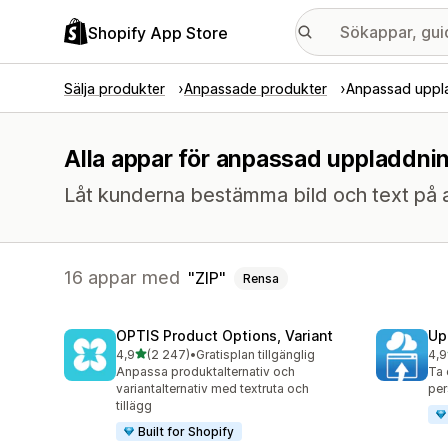
Shopify App Store
Sälja produkter
Anpassade produkter
Anpassad uppla
Alla appar för anpassad uppladdning
Låt kunderna bestämma bild och text på allt 
16 appar med
ZIP
Rensa
OPTIS Product Options, Variant
Up
av 5 stjärnor
4,9
(2 247)
•
Gratisplan tillgänglig
4,9
2247 recensioner totalt
145
Anpassa produktalternativ och
Ta 
variantalternativ med textruta och
per
tillägg
Built for Shopify