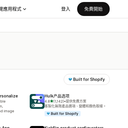
覽應用程式
登入
免費開始
Built for Shopify
rsonalize
Hulk产品选项
滿分 5 顆星
able
4.8
(1,142)
•
提供免費方案
共有 1142 則評價
m,
客製化無限產品選項、變體和顏色取樣。
oad image
Built for Shopify
s App
Kickflip product configurators