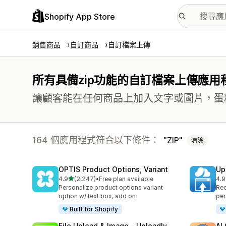
Shopify App Store
銷售商品
自訂商品
自訂檔案上傳
所有具備zip功能的自訂檔案上傳應用
讓顧客能在任何商品上加入文字或圖片，蛋糕
164 個應用程式符合以下條件：
ZIP
清除
OPTIS Product Options, Variant
Up
滿分 5 顆星
4.9
(2,247)
•
Free plan available
4.9
共有 2247 則評價
共有
Personalize product options variant
Rec
option w/ text box, add on
per
Built for Shopify
File Upload & Image ‑ Uploadly
AI