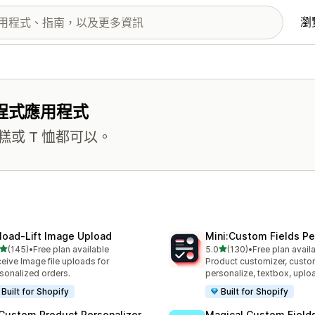
瀏
程式應用程式
或 T 恤都可以。
load‑Lift Image Upload
Mini:Custom Fields Pe
滿分 5 顆星
滿分 5 顆星
(145)
•
Free plan available
5.0
(130)
•
Free plan avail
 145 則評價
共有 130 則評價
eive Image file uploads for
Product customizer, custo
sonalized orders.
personalize, textbox, upl
Built for Shopify
Built for Shopify
 Custom Product Personalizer
Magical Custom Field