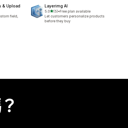
s & Upload
Layerimg AI
滿分 5 顆星
5.0
(5)
•
Free plan available
共有 5 則評價
stom field,
Let customers personalize products
before they buy
嗎？