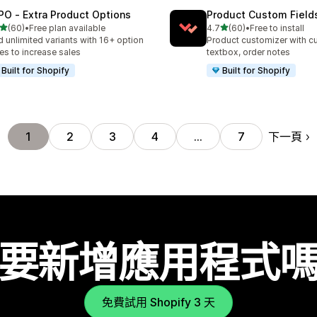
PO ‑ Extra Product Options
Product Custom Field
滿分 5 顆星
滿分 5 顆星
(60)
•
Free plan available
4.7
(60)
•
Free to install
 60 則評價
共有 60 則評價
 unlimited variants with 16+ option
Product customizer with cu
es to increase sales
textbox, order notes
Built for Shopify
Built for Shopify
下一頁
1
2
3
4
…
7
要新增應用程式
免費試用 Shopify 3 天