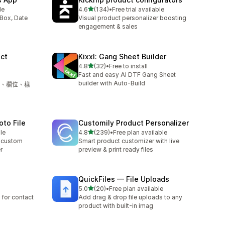
滿分 5 顆星
le
4.6
(134)
•
Free trial available
共有 134 則評價
 Box, Date
Visual product personalizer boosting
engagement & sales
ct
Kixxl: Gang Sheet Builder
滿分 5 顆星
4.8
(32)
•
Free to install
共有 32 則評價
Fast and easy AI DTF Gang Sheet
builder with Auto-Build
、欄位、樣
oto File
Customily Product Personalizer
滿分 5 顆星
le
4.8
(239)
•
Free plan available
共有 239 則評價
& custom
Smart product customizer with live
r
preview & print ready files
QuickFiles — File Uploads
滿分 5 顆星
5.0
(20)
•
Free plan available
共有 20 則評價
 for contact
Add drag & drop file uploads to any
product with built-in imag