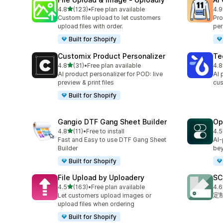
滿分 5 顆星
4.8
(123)
•
Free plan available
4.9
共有 123 則評價
共有
Custom file upload to let customers
Pro
upload files with order.
per
Built for Shopify
Customix Product Personalizer
Te
滿分 5 顆星
4.8
(31)
•
Free plan available
4.8
共有 31 則評價
共有
AI product personalizer for POD: live
AI 
preview & print files
cus
Built for Shopify
Gangio DTF Gang Sheet Builder
Op
滿分 5 顆星
4.8
(11)
•
Free to install
4.5
共有 11 則評價
共有
Fast and Easy to use DTF Gang Sheet
AI-
Builder
bey
Built for Shopify
File Upload by Uploadery
SC
滿分 5 顆星
4.5
(163)
•
Free plan available
4.6
共有 163 則評價
共有
Let customers upload images or
定
upload files when ordering
Built for Shopify