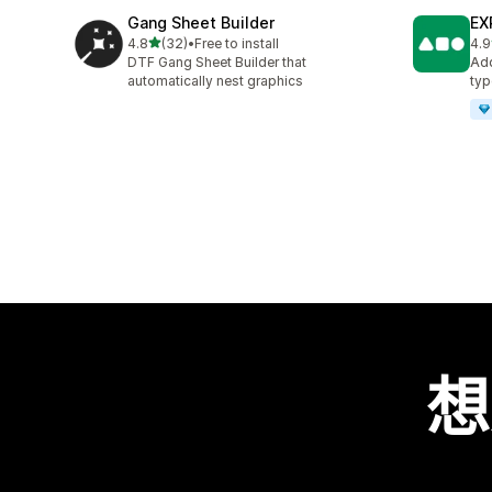
Gang Sheet Builder
EX
滿分 5 顆星
4.8
(32)
•
Free to install
4.9
共有 32 則評價
共有
DTF Gang Sheet Builder that
Add
automatically nest graphics
typ
想