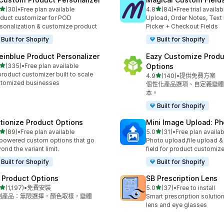
滿分 5 顆星
滿分 5 顆星
(30)
•
Free plan available
4.8
(84)
•
Free trial availab
 30 則評價
共有 84 則評價
duct customizer for POD
Upload, Order Notes, Text
sonalization & customize product
Picker + Checkout Fields
Built for Shopify
Built for Shopify
einblue Product Personalizer
Eazy Customize Produ
滿分 5 顆星
(335)
•
Free plan available
Options
 335 則評價
product customizer built to scale
滿分 5 顆星
4.9
(140)
•
提供免費方案
共有 140 則評價
tomized businesses
個性化產品選項、自定義變體
本。
Built for Shopify
tionize Product Options
Mini Image Upload: Ph
滿分 5 顆星
滿分 5 顆星
(89)
•
Free plan available
5.0
(31)
•
Free plan availab
 89 則評價
共有 31 則評價
powered custom options that go
Photo upload,file upload 
ond the variant limit.
field for product customize
Built for Shopify
Built for Shopify
 Product Options
SB Prescription Lens
滿分 5 顆星
滿分 5 顆星
(1,197)
•
免費安裝
5.0
(37)
•
Free to install
 1197 則評價
共有 37 則評價
制產品：無限選擇，顏色取樣，變體
Smart prescription solution
lens and eye glasses