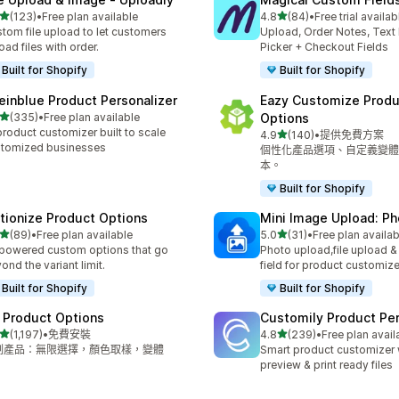
滿分 5 顆星
滿分 5 顆星
(123)
•
Free plan available
4.8
(84)
•
Free trial availab
 123 則評價
共有 84 則評價
tom file upload to let customers
Upload, Order Notes, Text
oad files with order.
Picker + Checkout Fields
Built for Shopify
Built for Shopify
einblue Product Personalizer
Eazy Customize Produ
滿分 5 顆星
(335)
•
Free plan available
Options
 335 則評價
product customizer built to scale
滿分 5 顆星
4.9
(140)
•
提供免費方案
共有 140 則評價
tomized businesses
個性化產品選項、自定義變體
本。
Built for Shopify
tionize Product Options
Mini Image Upload: Ph
滿分 5 顆星
滿分 5 顆星
(89)
•
Free plan available
5.0
(31)
•
Free plan availab
 89 則評價
共有 31 則評價
powered custom options that go
Photo upload,file upload 
ond the variant limit.
field for product customize
Built for Shopify
Built for Shopify
 Product Options
Customily Product Per
滿分 5 顆星
滿分 5 顆星
(1,197)
•
免費安裝
4.8
(239)
•
Free plan avail
 1197 則評價
共有 239 則評價
制產品：無限選擇，顏色取樣，變體
Smart product customizer w
preview & print ready files