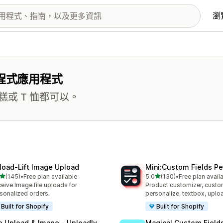
瀏
程式應用程式
或 T 恤都可以。
load‑Lift Image Upload
Mini:Custom Fields Pe
滿分 5 顆星
滿分 5 顆星
(145)
•
Free plan available
5.0
(130)
•
Free plan avail
 145 則評價
共有 130 則評價
eive Image file uploads for
Product customizer, custo
sonalized orders.
personalize, textbox, upl
Built for Shopify
Built for Shopify
le Upload & Image ‑ Uploadly
Magical Custom Field