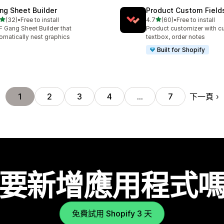
ng Sheet Builder
Product Custom Field
滿分 5 顆星
滿分 5 顆星
(32)
•
Free to install
4.7
(60)
•
Free to install
 32 則評價
共有 60 則評價
 Gang Sheet Builder that
Product customizer with cu
omatically nest graphics
textbox, order notes
Built for Shopify
下一頁
1
2
3
4
…
7
要新增應用程式
免費試用 Shopify 3 天