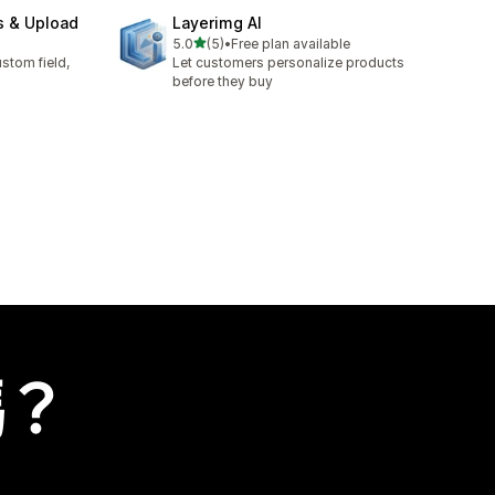
s & Upload
Layerimg AI
滿分 5 顆星
5.0
(5)
•
Free plan available
共有 5 則評價
stom field,
Let customers personalize products
before they buy
嗎？