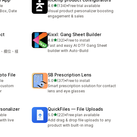
滿分 5 顆星
le
4.6
(134)
•
Free trial available
共有 134 則評價
 Box, Date
Visual product personalizer boosting
engagement & sales
ct
Kixxl: Gang Sheet Builder
滿分 5 顆星
4.8
(32)
•
Free to install
共有 32 則評價
Fast and easy AI DTF Gang Sheet
builder with Auto-Build
、欄位、樣
oto File
SB Prescription Lens
滿分 5 顆星
le
5.0
(37)
•
Free to install
共有 37 則評價
& custom
Smart prescription solution for contact
r
lens and eye glasses
sonalizer
QuickFiles — File Uploads
滿分 5 顆星
able
5.0
(22)
•
Free plan available
共有 22 則評價
ith live
Add drag & drop file uploads to any
product with built-in imag