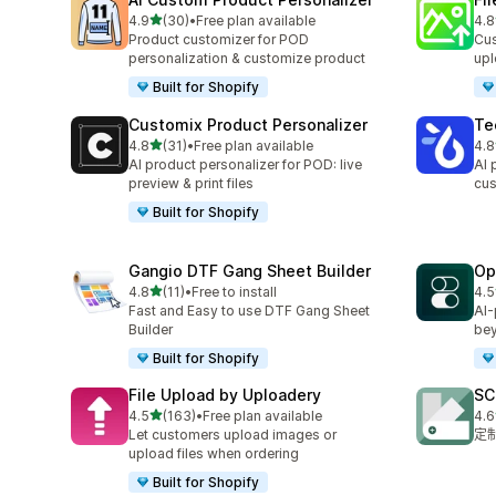
滿分 5 顆星
4.9
(30)
•
Free plan available
4.8
共有 30 則評價
共有
Product customizer for POD
Cus
personalization & customize product
upl
Built for Shopify
Customix Product Personalizer
Te
滿分 5 顆星
4.8
(31)
•
Free plan available
4.8
共有 31 則評價
共有
AI product personalizer for POD: live
AI 
preview & print files
cus
Built for Shopify
Gangio DTF Gang Sheet Builder
Op
滿分 5 顆星
4.8
(11)
•
Free to install
4.5
共有 11 則評價
共有
Fast and Easy to use DTF Gang Sheet
AI-
Builder
bey
Built for Shopify
File Upload by Uploadery
SC
滿分 5 顆星
4.5
(163)
•
Free plan available
4.6
共有 163 則評價
共有
Let customers upload images or
定
upload files when ordering
Built for Shopify