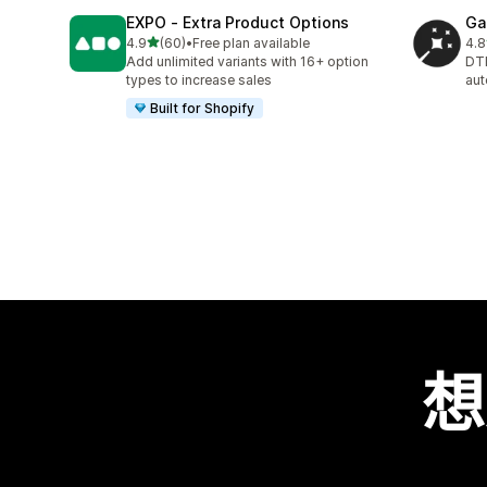
EXPO ‑ Extra Product Options
Ga
滿分 5 顆星
4.9
(60)
•
Free plan available
4.8
共有 60 則評價
共有
Add unlimited variants with 16+ option
DTF
types to increase sales
aut
Built for Shopify
想