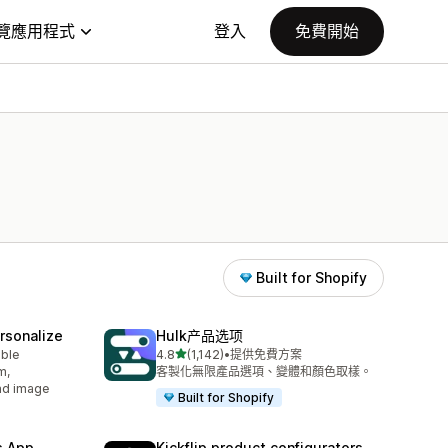
覽應用程式
登入
免費開始
Built for Shopify
rsonalize
Hulk产品选项
滿分 5 顆星
able
4.8
(1,142)
•
提供免費方案
共有 1142 則評價
m,
客製化無限產品選項、變體和顏色取樣。
oad image
Built for Shopify
s App
Kickflip product configurators