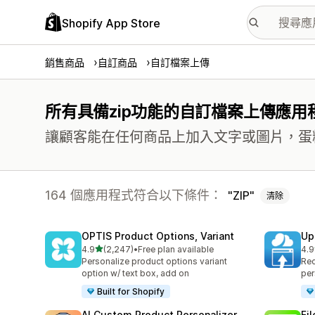
Shopify App Store
銷售商品
自訂商品
自訂檔案上傳
所有具備zip功能的自訂檔案上傳應用
讓顧客能在任何商品上加入文字或圖片，蛋糕
164 個應用程式符合以下條件：
ZIP
清除
OPTIS Product Options, Variant
Up
滿分 5 顆星
4.9
(2,247)
•
Free plan available
4.9
共有 2247 則評價
共有
Personalize product options variant
Rec
option w/ text box, add on
per
Built for Shopify
AI Custom Product Personalizer
Fi