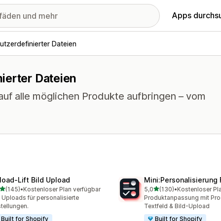
Apps durchs
tzerdefinierter Dateien
ierter Dateien
auf alle möglichen Produkte aufbringen – vom
load‑Lift Bild Upload
Mini:Personalisierung 
von 5 Sternen
von 5 Sternen
(145)
•
Kostenloser Plan verfügbar
5,0
(130)
•
Kostenloser Pl
 Rezensionen insgesamt
130 Rezensionen insgesa
e Uploads für personalisierte
Produktanpassung mit Prod
tellungen.
Textfeld & Bild-Upload
Built for Shopify
Built for Shopify