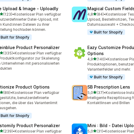
le Upload & Image ‑ Uploadly
Magical Custom Field
von 5 Sternen
von 5 Sternen
(123)
•
Kostenloser Plan verfügbar
4,8
(84)
•
Kostenloser Tes
 Rezensionen insgesamt
84 Rezensionen insgesam
utzerdefinierter Datei-Upload, mit
Upload, Bestellnotizen, Tex
 Kund:innen Dateien zu ihrer
Datumsauswahl + Checkou
tellung hochladen können.
Built for Shopify
Built for Shopify
einblue Product Personalizer
Eazy Customize Produ
von 5 Sternen
(335)
•
Kostenloser Plan verfügbar
Options
 Rezensionen insgesamt
Produktkonfigurator zur Skalierung
von 5 Sternen
4,9
(140)
•
Kostenloser Pl
140 Rezensionen insgesa
 Unternehmen mit personalisierten
Produktoptionen, benutzerd
dukten
Variantenfelder und mehr.
Built for Shopify
tionize Product Options
SB Prescription Lens
von 5 Sternen
von 5 Sternen
(89)
•
Kostenloser Plan verfügbar
5,0
(37)
•
Kostenlose Insta
Rezensionen insgesamt
37 Rezensionen insgesam
gestützte, benutzerdefinierte
Intelligente Rezeptlösung f
ionen, die über das Variantenlimit
Kontaktlinsen und Brillen
ausgehen.
Built for Shopify
stomily Product Personalizer
Mini : Bild ‑ Datei Upl
von 5 Sternen
von 5 Sternen
(239)
•
Kostenloser Plan verfügbar
5,0
(31)
•
Kostenloser Plan
 Rezensionen insgesamt
31 Rezensionen insgesamt