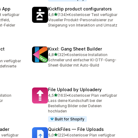
s App
Kickflip product configurators
von 5 Sternen
t verfügbar
4,6
(134)
•
Kostenloser Test verfügbar
t
134 Rezensionen insgesamt
tfeld,
Visueller Produkt-Personalisierer zur
t-Felder
Steigerung von Interaktion und Umsatz
ct
Kixxl: Gang Sheet Builder
von 5 Sternen
4,8
(32)
•
Kostenlose Installation
32 Rezensionen insgesamt
Schneller und einfacher KI-DTF-Gang-
an verfügbar
mt
Sheet-Builder mit Auto-Build
efinierte
File Upload by Uploadery
von 5 Sternen
llation
4,5
(163)
•
Kostenloser Plan verfügbar
t
163 Rezensionen insgesamt
ür
Lass deine Kundschaft bei der
Bestellung Bilder oder Dateien
hochladen
Built for Shopify
oader
QuickFiles — File Uploads
von 5 Sternen
 verfügbar
5,0
(22)
•
Kostenloser Plan verfügbar
22 Rezensionen insgesamt