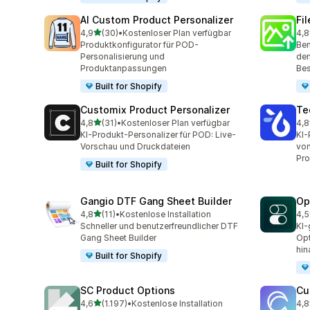
AI Custom Product Personalizer
Fi
von 5 Sternen
4,9
(30)
•
Kostenloser Plan verfügbar
4,8
30 Rezensionen insgesamt
123
Produktkonfigurator für POD-
Ben
Personalisierung und
dem
Produktanpassungen
Bes
Built for Shopify
Customix Product Personalizer
Te
von 5 Sternen
4,8
(31)
•
Kostenloser Plan verfügbar
4,8
31 Rezensionen insgesamt
335
KI-Produkt-Personalizer für POD: Live-
KI-
Vorschau und Druckdateien
von
Pro
Built for Shopify
Gangio DTF Gang Sheet Builder
Op
von 5 Sternen
4,8
(11)
•
Kostenlose Installation
4,5
11 Rezensionen insgesamt
89 
Schneller und benutzerfreundlicher DTF
KI-
Gang Sheet Builder
Opt
hin
Built for Shopify
SC Product Options
Cu
von 5 Sternen
4,6
(1.197)
•
Kostenlose Installation
4,8
1197 Rezensionen insgesamt
239