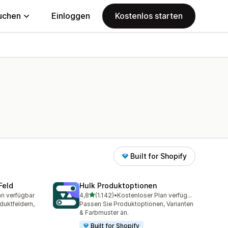
uchen
Einloggen
Kostenlos starten
Built for Shopify
Feld
Hulk Produktoptionen
von 5 Sternen
an verfügbar
4,8
(1.142)
•
Kostenloser Plan verfügbar
mt
1142 Rezensionen insgesamt
uktfeldern,
Passen Sie Produkt­optionen, Varianten
& Farbmuster an.
Built for Shopify