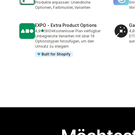
Produkte anpassen: Unendliche
Sma
Optionen, Farbmuster, Varianten
Vor
EXPO ‑ Extra Product Options
Ga
von 5 Sternen
4,9
(60)
•
Kostenloser Plan verfügbar
4,8
60 Rezensionen insgesamt
32 
Unbegrenzte Varianten mit über 16
DTF
Optionstypen hinzufügen, um den
aut
Umsatz zu steigern
Built for Shopify