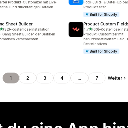
rter Produkt-Customizer mit Live-
Foto-, Bild- & Datei-Uploa
schau und druckfertigen Dateien
Produktseiten
Built for Shopify
ng Sheet Builder
Product Custom Field
von 5 Sternen
von 5 Sternen
(32)
•
Kostenlose Installation
4,7
(60)
•
Kostenlose Insta
Rezensionen insgesamt
60 Rezensionen insgesam
 Gang Sheet Builder, der Grafiken
Produkt-Customizer mit
omatisch verschachtelt
benutzerdefiniertem Feld, T
Bestellnotizen
Built for Shopify
Weiter
1
2
3
4
…
7