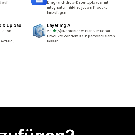
d auf
Drag-and-drop-Datei-Uploads mit
integriertem Bild zu jedem Produkt
hinzufügen
s & Upload
Layerimg AI
von 5 Sternen
llation
5,0
(5)
•
Kostenloser Plan verfügbar
t
5 Rezensionen insgesamt
Produkte vor dem Kauf personalisieren
extfeld,
lassen