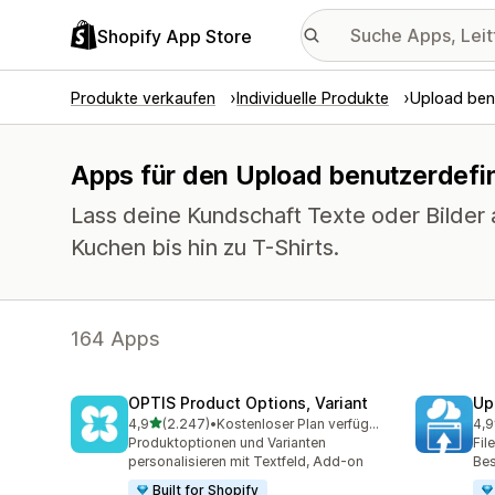
Shopify App Store
Produkte verkaufen
Individuelle Produkte
Upload benu
Apps für den Upload benutzerdefin
Lass deine Kundschaft Texte oder Bilder 
Kuchen bis hin zu T-Shirts.
164 Apps
OPTIS Product Options, Variant
Up
von 5 Sternen
4,9
(2.247)
•
Kostenloser Plan verfügbar
4,9
2247 Rezensionen insgesamt
145
Produktoptionen und Varianten
Fil
personalisieren mit Textfeld, Add-on
Bes
Built for Shopify