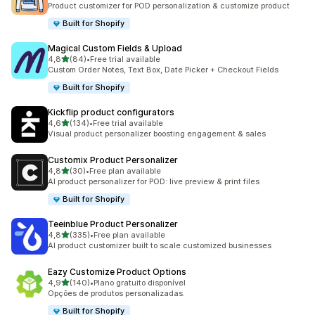
Product customizer for POD personalization & customize product
Built for Shopify
Magical Custom Fields & Upload
de 5 estrelas
4,8
(84)
•
Free trial available
84 total de avaliações
Custom Order Notes, Text Box, Date Picker + Checkout Fields
Built for Shopify
Kickflip product configurators
de 5 estrelas
4,6
(134)
•
Free trial available
134 total de avaliações
Visual product personalizer boosting engagement & sales
Customix Product Personalizer
de 5 estrelas
4,8
(30)
•
Free plan available
30 total de avaliações
AI product personalizer for POD: live preview & print files
Built for Shopify
Teeinblue Product Personalizer
de 5 estrelas
4,8
(335)
•
Free plan available
335 total de avaliações
AI product customizer built to scale customized businesses
Eazy Customize Product Options
de 5 estrelas
4,9
(140)
•
Plano gratuito disponível
140 total de avaliações
Opções de produtos personalizadas.
Built for Shopify