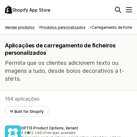
Shopify App Store
Vender produtos
Produtos personalizados
Carregamento de ficheiro
Aplicações de carregamento de ficheiros
personalizados
Permita que os clientes adicionem texto ou
imagens a tudo, desde bolos decorativos a t-
shirts.
164 aplicações
Built for Shopify
OPTIS Product Options, Variant
de 5 estrelas
4,9
(2.246)
•
Free plan available
2246 total de avaliações