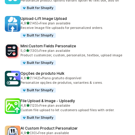
Personalize product options variant option w/ text box, add on
Built for Shopify
Upload‑Lift Image Upload
de 5 estrelas
4,9
(145)
•
Free plan available
145 total de avaliações
Receive Image file uploads for personalized orders.
Built for Shopify
Mini:Custom Fields Personalize
de 5 estrelas
5,0
(130)
•
Free plan available
130 total de avaliações
Product customizer, custom, personalize, textbox, upload image
Built for Shopify
Opções de produto Hulk
de 5 estrelas
4,8
(1.142)
•
Plano gratuito disponível
1142 total de avaliações
Personalize opções de produtos, variantes & cores.
Built for Shopify
File Upload & Image ‑ Uploadly
de 5 estrelas
4,8
(123)
•
Free plan available
123 total de avaliações
Custom file upload to let customers upload files with order.
Built for Shopify
AI Custom Product Personalizer
de 5 estrelas
4,9
(30)
•
Free plan available
30 total de avaliações