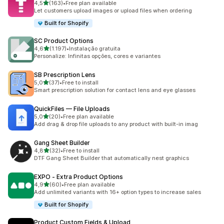
de 5 estrelas
4,5
(163)
•
Free plan available
163 total de avaliações
Let customers upload images or upload files when ordering
Built for Shopify
SC Product Options
de 5 estrelas
4,6
(1.197)
•
Instalação gratuita
1197 total de avaliações
Personalize: Infinitas opções, cores e variantes
SB Prescription Lens
de 5 estrelas
5,0
(37)
•
Free to install
37 total de avaliações
Smart prescription solution for contact lens and eye glasses
QuickFiles — File Uploads
de 5 estrelas
5,0
(20)
•
Free plan available
20 total de avaliações
Add drag & drop file uploads to any product with built-in imag
Gang Sheet Builder
de 5 estrelas
4,8
(32)
•
Free to install
32 total de avaliações
DTF Gang Sheet Builder that automatically nest graphics
EXPO ‑ Extra Product Options
de 5 estrelas
4,9
(60)
•
Free plan available
60 total de avaliações
Add unlimited variants with 16+ option types to increase sales
Built for Shopify
Product Custom Fields & Upload