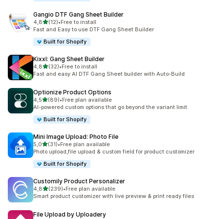
Gangio DTF Gang Sheet Builder
de 5 estrelas
4,8
(12)
•
Free to install
12 total de avaliações
Fast and Easy to use DTF Gang Sheet Builder
Built for Shopify
Kixxl: Gang Sheet Builder
de 5 estrelas
4,8
(32)
•
Free to install
32 total de avaliações
Fast and easy AI DTF Gang Sheet builder with Auto-Build
Optionize Product Options
de 5 estrelas
4,5
(89)
•
Free plan available
89 total de avaliações
AI-powered custom options that go beyond the variant limit.
Built for Shopify
Mini Image Upload: Photo File
de 5 estrelas
5,0
(31)
•
Free plan available
31 total de avaliações
Photo upload,file upload & custom field for product customizer
Built for Shopify
Customily Product Personalizer
de 5 estrelas
4,8
(239)
•
Free plan available
239 total de avaliações
Smart product customizer with live preview & print ready files
File Upload by Uploadery