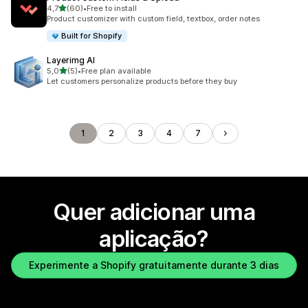
de 5 estrelas
4,7
(60)
•
Free to install
60 total de avaliações
Product customizer with custom field, textbox, order notes
Built for Shopify
Layerimg AI
de 5 estrelas
5,0
(5)
•
Free plan available
5 total de avaliações
Let customers personalize products before they buy
1
2
3
4
7
Quer adicionar uma
aplicação?
Experimente a Shopify gratuitamente durante 3 dias