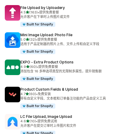
File Upload by Uploadery
星（满分 5 星）
4.5
(163)
•
提供免费套餐
总共 163 条评论
允许客户在下单时上传图片或文件
Built for Shopify
Mini Image Upload: Photo File
星（满分 5 星）
5.0
(32)
•
提供免费套餐
总共 32 条评论
适用于产品定制器的照片上传、文件上传和自定义字段
Built for Shopify
EXPO ‑ Extra Product Options
星（满分 5 星）
4.9
(60)
•
提供免费套餐
总共 60 条评论
添加包含 16 多种选项类型的无限制多属性，提升销售额
Built for Shopify
Product Custom Fields & Upload
星（满分 5 星）
4.7
(60)
•
免费安装
总共 60 条评论
带有自定义字段、文本框和订单备注功能的产品自定义工具
Built for Shopify
LC File Upload, Image Upload
星（满分 5 星）
4.6
(10)
•
提供免费试用
总共 10 条评论
允许客户在提交订单时上传图片和文件
Built for Shopify