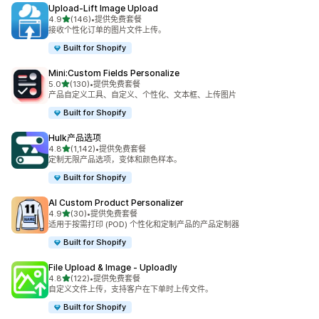
Upload‑Lift Image Upload
星（满分 5 星）
4.9
(146)
•
提供免费套餐
总共 146 条评论
接收个性化订单的图片文件上传。
Built for Shopify
Mini:Custom Fields Personalize
星（满分 5 星）
5.0
(130)
•
提供免费套餐
总共 130 条评论
产品自定义工具、自定义、个性化、文本框、上传图片
Built for Shopify
Hulk产品选项
星（满分 5 星）
4.8
(1,142)
•
提供免费套餐
总共 1142 条评论
定制无限产品选项，变体和颜色样本。
Built for Shopify
AI Custom Product Personalizer
星（满分 5 星）
4.9
(30)
•
提供免费套餐
总共 30 条评论
适用于按需打印 (POD) 个性化和定制产品的产品定制器
Built for Shopify
File Upload & Image ‑ Uploadly
星（满分 5 星）
4.8
(122)
•
提供免费套餐
总共 122 条评论
自定义文件上传，支持客户在下单时上传文件。
Built for Shopify