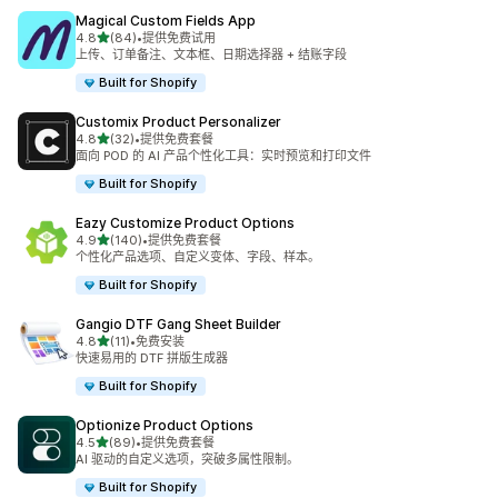
Magical Custom Fields App
星（满分 5 星）
4.8
(84)
•
提供免费试用
总共 84 条评论
上传、订单备注、文本框、日期选择器 + 结账字段
Built for Shopify
Customix Product Personalizer
星（满分 5 星）
4.8
(32)
•
提供免费套餐
总共 32 条评论
面向 POD 的 AI 产品个性化工具：实时预览和打印文件
Built for Shopify
Eazy Customize Product Options
星（满分 5 星）
4.9
(140)
•
提供免费套餐
总共 140 条评论
个性化产品选项、自定义变体、字段、样本。
Built for Shopify
Gangio DTF Gang Sheet Builder
星（满分 5 星）
4.8
(11)
•
免费安装
总共 11 条评论
快速易用的 DTF 拼版生成器
Built for Shopify
Optionize Product Options
星（满分 5 星）
4.5
(89)
•
提供免费套餐
总共 89 条评论
AI 驱动的自定义选项，突破多属性限制。
Built for Shopify