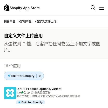
Shopify App Store
销售产品
定制产品
自定义文件上传
自定义文件上传应用
从蛋糕到 T 恤，让客户在任何物品上添加文字或图
片。
16 个应用
Built for Shopify
OPTIS Product Options, Variant
星（满分 5 星）
4.9
(2,247)
•
提供免费套餐
总共 2247 条评论
通过文本框、附加项个性化定制产品选项和多属性选项
Built for Shopify