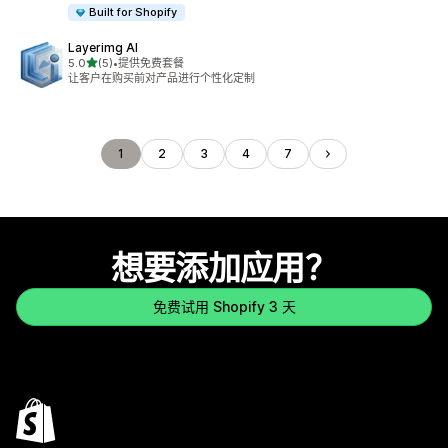
Built for Shopify
Layerimg AI
星（满分 5 星）
5.0
(5)
•
提供免费套餐
总共 5 条评论
让客户在购买前对产品进行个性化定制
1
2
3
4
7
想要添加应用？
免费试用 Shopify 3 天