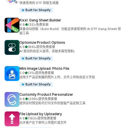
总共 12 条评论
快速易用的 DTF 拼版生成器
Built for Shopify
Kixxl: Gang Sheet Builder
星（满分 5 星）
4.8
(32)
•
免费安装
总共 32 条评论
具备自动拼版（Auto-Build）功能且快速易用的 AI DTF Gang Sheet 拼
版工具
Optionize Product Options
星（满分 5 星）
4.5
(89)
•
提供免费套餐
总共 89 条评论
AI 驱动的自定义选项，突破多属性限制。
Built for Shopify
Mini Image Upload: Photo File
星（满分 5 星）
5.0
(31)
•
提供免费套餐
总共 31 条评论
适用于产品定制器的照片上传、文件上传和自定义字段
Built for Shopify
Customily Product Personalizer
星（满分 5 星）
4.8
(239)
•
提供免费套餐
总共 239 条评论
提供实时预览和可打印文件的智能产品定制工具
File Upload by Uploadery
星（满分 5 星）
4.5
(163)
•
提供免费套餐
总共 163 条评论
允许客户在下单时上传图片或文件