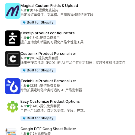
Magical Custom Fields & Upload
星（满分 5 星）
4.8
(84)
•
提供免费试用
总共 84 条评论
自定义订单备注、文本框、日期选择器和结账字段
Built for Shopify
Kickflip product configurators
星（满分 5 星）
4.6
(134)
•
提供免费试用
总共 134 条评论
提升互动度和销量的可视化产品个性化工具
Customix Product Personalizer
星（满分 5 星）
4.8
(30)
•
提供免费套餐
总共 30 条评论
适用于按需打印（POD）的 AI 产品个性化定制器：实时预览和打印文件
Built for Shopify
Teeinblue Product Personalizer
星（满分 5 星）
4.8
(335)
•
提供免费套餐
总共 335 条评论
专为扩展定制化业务打造的 AI 产品定制器
Eazy Customize Product Options
星（满分 5 星）
4.9
(140)
•
提供免费套餐
总共 140 条评论
个性化产品选项、自定义变体、字段、样本。
Built for Shopify
Gangio DTF Gang Sheet Builder
星（满分 5 星）
4.8
(12)
•
免费安装