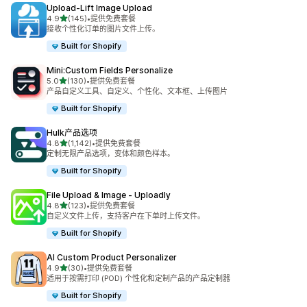
Upload‑Lift Image Upload
星（满分 5 星）
4.9
(145)
•
提供免费套餐
总共 145 条评论
接收个性化订单的图片文件上传。
Built for Shopify
Mini:Custom Fields Personalize
星（满分 5 星）
5.0
(130)
•
提供免费套餐
总共 130 条评论
产品自定义工具、自定义、个性化、文本框、上传图片
Built for Shopify
Hulk产品选项
星（满分 5 星）
4.8
(1,142)
•
提供免费套餐
总共 1142 条评论
定制无限产品选项，变体和颜色样本。
Built for Shopify
File Upload & Image ‑ Uploadly
星（满分 5 星）
4.8
(123)
•
提供免费套餐
总共 123 条评论
自定义文件上传，支持客户在下单时上传文件。
Built for Shopify
AI Custom Product Personalizer
星（满分 5 星）
4.9
(30)
•
提供免费套餐
总共 30 条评论
适用于按需打印 (POD) 个性化和定制产品的产品定制器
Built for Shopify