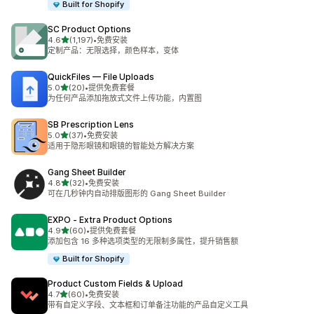
Built for Shopify
SC Product Options
星（满分 5 星）
4.6
(1,197)
•
免费安装
总共 1197 条评论
定制产品：无限选择，颜色样本，变体
QuickFiles — File Uploads
星（满分 5 星）
5.0
(20)
•
提供免费套餐
总共 20 条评论
为任何产品添加拖放式文件上传功能，内置图
SB Prescription Lens
星（满分 5 星）
5.0
(37)
•
免费安装
总共 37 条评论
适用于隐形眼镜和眼镜的智能处方解决方案
Gang Sheet Builder
星（满分 5 星）
4.8
(32)
•
免费安装
总共 32 条评论
可在几秒钟内自动排版图形的 Gang Sheet Builder
EXPO ‑ Extra Product Options
星（满分 5 星）
4.9
(60)
•
提供免费套餐
总共 60 条评论
添加包含 16 多种选项类型的无限制多属性，提升销售额
Built for Shopify
Product Custom Fields & Upload
星（满分 5 星）
4.7
(60)
•
免费安装
总共 60 条评论
带有自定义字段、文本框和订单备注功能的产品自定义工具