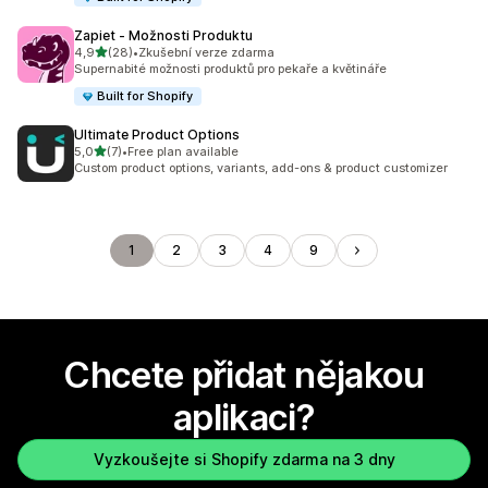
Zapiet ‑ Možnosti Produktu
z 5 hvězd
4,9
(28)
•
Zkušební verze zdarma
Celkový počet recenzí: 28
Supernabité možnosti produktů pro pekaře a květináře
Built for Shopify
Ultimate Product Options
z 5 hvězd
5,0
(7)
•
Free plan available
Celkový počet recenzí: 7
Custom product options, variants, add-ons & product customizer
1
2
3
4
9
Chcete přidat nějakou
aplikaci?
Vyzkoušejte si Shopify zdarma na 3 dny