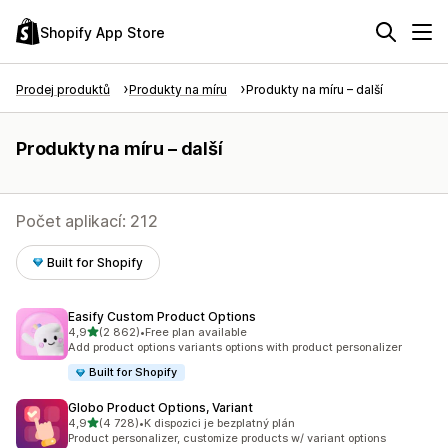
Shopify App Store
Prodej produktů
Produkty na míru
Produkty na míru – další
Produkty na míru – další
Počet aplikací: 212
Built for Shopify
Easify Custom Product Options
z 5 hvězd
4,9
(2 862)
•
Free plan available
Celkový počet recenzí: 2862
Add product options variants options with product personalizer
Built for Shopify
Globo Product Options, Variant
z 5 hvězd
4,9
(4 728)
•
K dispozici je bezplatný plán
Celkový počet recenzí: 4728
Product personalizer, customize products w/ variant options