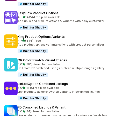
Built for Shopify
EasyFlow Product Options
z 5 hvězd
4,9
(415)
•
Free plan available
Celkový počet recenzí: 415
Add unlimited product options & variants with easy customizer
Built for Shopify
King Product Options, Variants
z 5 hvězd
4,7
(446)
•
Free
Celkový počet recenzí: 446
Add product options variants options with product personalizer
Built for Shopify
OP Color Swatch Variant Images
z 5 hvězd
5,0
(781)
•
Free plan available
Celkový počet recenzí: 781
Sell more w/ combined listings & clean multiple images gallery
Built for Shopify
LinkedOption Combined Listings
z 5 hvězd
5,0
(131)
•
Free plan available
Celkový počet recenzí: 131
Link products as color swatch variants in combined listings
Built for Shopify
FD Combined Listings & Variant
z 5 hvězd
5,0
(54)
•
Free plan available
Celkový počet recenzí: 54
Link products, grouping, customize product variants w/swatches