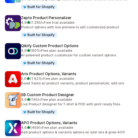
Built for Shopify
Zepto Product Personalizer
z 5 hvězd
4,9
(1 295)
•
Free trial available
Celkový počet recenzí: 1295
Product options with live preview to sell customized product
Built for Shopify
Qikify Custom Product Options
z 5 hvězd
4,9
(901)
•
Free plan available
Celkový počet recenzí: 901
AI-powered product customizer for custom variant options
Built for Shopify
Aris Product Options, Variants
z 5 hvězd
5,0
(1 621)
•
Free plan available
Celkový počet recenzí: 1621
Boost Sales w/ product variants, product personalizer, add ons
SB Custom Product Designer
z 5 hvězd
4,6
(145)
•
Free plan available
Celkový počet recenzí: 145
Live Product designer for T-shirt & POD with print ready files
Built for Shopify
APO Product Options, Variants
z 5 hvězd
4,6
(469)
•
Free plan available
Celkový počet recenzí: 469
Add product options & variants options w/ add-ons & grow AOV