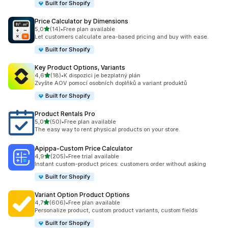
Built for Shopify
Price Calculator by Dimensions
z 5 hvězd
5,0
(14)
•
Free plan available
Celkový počet recenzí: 14
Let customers calculate area-based pricing and buy with ease.
Built for Shopify
Key Product Options, Variants
z 5 hvězd
4,6
(18)
•
K dispozici je bezplatný plán
Celkový počet recenzí: 18
Zvyšte AOV pomocí osobních doplňků a variant produktů
Built for Shopify
Product Rentals Pro
z 5 hvězd
5,0
(50)
•
Free plan available
Celkový počet recenzí: 50
The easy way to rent physical products on your store.
Apippa‑Custom Price Calculator
z 5 hvězd
4,9
(205)
•
Free trial available
Celkový počet recenzí: 205
Instant custom-product prices: customers order without asking
Built for Shopify
Variant Option Product Options
z 5 hvězd
4,7
(606)
•
Free plan available
Celkový počet recenzí: 606
Personalize product, custom product variants, custom fields
Built for Shopify