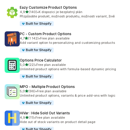
Eazy Customize Product Options
z 5 hvězd
4,9
(140)
•
K dispozici je bezplatný plán
Celkový počet recenzí: 140
Přizpůsobte produkt, možnosti produktu, možnosti variant, živě
Built for Shopify
PC ‑ Custom Product Options
z 5 hvězd
4,7
(1 142)
•
Free plan available
Celkový počet recenzí: 1142
Add variant option to personalizing and customizing products
Built for Shopify
Options Price Calculator
z 5 hvězd
5,0
(22)
•
Free plan available
Celkový počet recenzí: 22
Unlimited product options with formula-based dynamic pricing
Built for Shopify
MPO ‑ Multiple Product Options
z 5 hvězd
5,0
(96)
•
Free plan available
Celkový počet recenzí: 96
Unlimited product options, variants & price add-ons with logic
Built for Shopify
HiVar : Hide Sold Out Variants
z 5 hvězd
4,9
(11)
•
Free plan available
Celkový počet recenzí: 11
Hide out of stock variants on product detail page
Built for Shopify