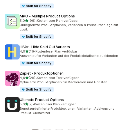
Built for Shopify
MPO ‑ Multiple Product Options
von 5 Sternen
5,0
(96)
•
Kostenloser Plan verfügbar
96 Rezensionen insgesamt
Unbegrenzte Produktoptionen, Varianten & Preisaufschläge mit
Logik
Built for Shopify
HiVar : Hide Sold Out Variants
von 5 Sternen
4,9
(11)
•
Kostenloser Plan verfügbar
11 Rezensionen insgesamt
Ausverkaufte Varianten auf der Produktdetailseite ausblenden
Built for Shopify
Zapiet ‑ Produktoptionen
von 5 Sternen
4,9
(28)
•
Kostenloser Test verfügbar
28 Rezensionen insgesamt
Optimierte Produktoptionen für Bäckereien und Floristen
Built for Shopify
Ultimate Product Options
von 5 Sternen
5,0
(7)
•
Kostenloser Plan verfügbar
7 Rezensionen insgesamt
Benutzerdefinierte Produktoptionen, Varianten, Add-ons und
Produkt-Customizer