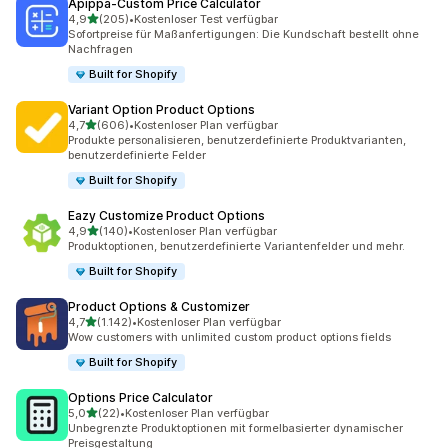
Apippa‑Custom Price Calculator
von 5 Sternen
4,9
(205)
•
Kostenloser Test verfügbar
205 Rezensionen insgesamt
Sofortpreise für Maßanfertigungen: Die Kundschaft bestellt ohne
Nachfragen
Built for Shopify
Variant Option Product Options
von 5 Sternen
4,7
(606)
•
Kostenloser Plan verfügbar
606 Rezensionen insgesamt
Produkte personalisieren, benutzerdefinierte Produktvarianten,
benutzerdefinierte Felder
Built for Shopify
Eazy Customize Product Options
von 5 Sternen
4,9
(140)
•
Kostenloser Plan verfügbar
140 Rezensionen insgesamt
Produktoptionen, benutzerdefinierte Variantenfelder und mehr.
Built for Shopify
Product Options & Customizer
von 5 Sternen
4,7
(1.142)
•
Kostenloser Plan verfügbar
1142 Rezensionen insgesamt
Wow customers with unlimited custom product options fields
Built for Shopify
Options Price Calculator
von 5 Sternen
5,0
(22)
•
Kostenloser Plan verfügbar
22 Rezensionen insgesamt
Unbegrenzte Produktoptionen mit formelbasierter dynamischer
Preisgestaltung