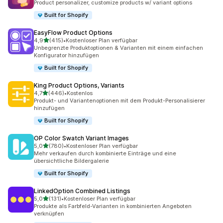
Product personalizer, customize products w/ variant options
Built for Shopify
EasyFlow Product Options
von 5 Sternen
4,9
(415)
•
Kostenloser Plan verfügbar
415 Rezensionen insgesamt
Unbegrenzte Produktoptionen & Varianten mit einem einfachen
Konfigurator hinzufügen
Built for Shopify
King Product Options, Variants
von 5 Sternen
4,7
(446)
•
Kostenlos
446 Rezensionen insgesamt
Produkt- und Variantenoptionen mit dem Produkt-Personalisierer
hinzufügen
Built for Shopify
OP Color Swatch Variant Images
von 5 Sternen
5,0
(780)
•
Kostenloser Plan verfügbar
780 Rezensionen insgesamt
Mehr verkaufen durch kombinierte Einträge und eine
übersichtliche Bildergalerie
Built for Shopify
LinkedOption Combined Listings
von 5 Sternen
5,0
(131)
•
Kostenloser Plan verfügbar
131 Rezensionen insgesamt
Produkte als Farbfeld-Varianten in kombinierten Angeboten
verknüpfen