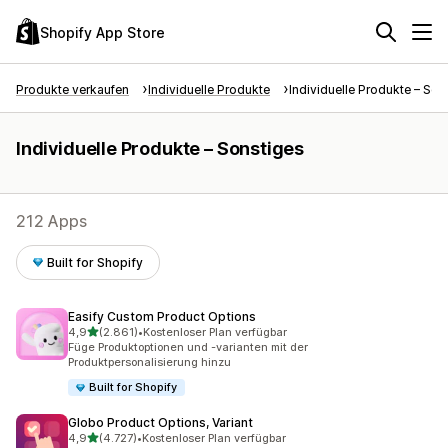
Shopify App Store
Produkte verkaufen
Individuelle Produkte
Individuelle Produkte – Son
Individuelle Produkte – Sonstiges
212 Apps
Built for Shopify
Easify Custom Product Options
von 5 Sternen
4,9
(2.861)
•
Kostenloser Plan verfügbar
2861 Rezensionen insgesamt
Füge Produktoptionen und -varianten mit der
Produktpersonalisierung hinzu
Built for Shopify
Globo Product Options, Variant
von 5 Sternen
4,9
(4.727)
•
Kostenloser Plan verfügbar
4727 Rezensionen insgesamt