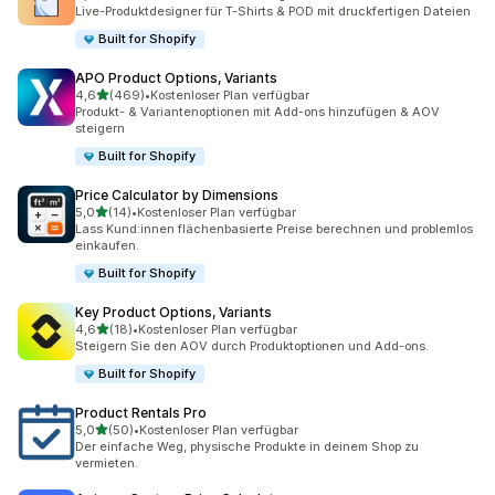
145 Rezensionen insgesamt
Live-Produktdesigner für T-Shirts & POD mit druckfertigen Dateien
Built for Shopify
APO Product Options, Variants
von 5 Sternen
4,6
(469)
•
Kostenloser Plan verfügbar
469 Rezensionen insgesamt
Produkt- & Variantenoptionen mit Add-ons hinzufügen & AOV
steigern
Built for Shopify
Price Calculator by Dimensions
von 5 Sternen
5,0
(14)
•
Kostenloser Plan verfügbar
14 Rezensionen insgesamt
Lass Kund:innen flächenbasierte Preise berechnen und problemlos
einkaufen.
Built for Shopify
Key Product Options, Variants
von 5 Sternen
4,6
(18)
•
Kostenloser Plan verfügbar
18 Rezensionen insgesamt
Steigern Sie den AOV durch Produktoptionen und Add-ons.
Built for Shopify
Product Rentals Pro
von 5 Sternen
5,0
(50)
•
Kostenloser Plan verfügbar
50 Rezensionen insgesamt
Der einfache Weg, physische Produkte in deinem Shop zu
vermieten.