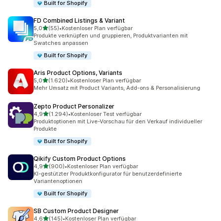
Built for Shopify
FD Combined Listings & Variant
von 5 Sternen
5,0
(55)
•
Kostenloser Plan verfügbar
55 Rezensionen insgesamt
Produkte verknüpfen und gruppieren, Produktvarianten mit
Swatches anpassen
Built for Shopify
Aris Product Options, Variants
von 5 Sternen
5,0
(1.620)
•
Kostenloser Plan verfügbar
1620 Rezensionen insgesamt
Mehr Umsatz mit Product Variants, Add-ons & Personalisierung
Zepto Product Personalizer
von 5 Sternen
4,9
(1.294)
•
Kostenloser Test verfügbar
1294 Rezensionen insgesamt
Produktoptionen mit Live-Vorschau für den Verkauf individueller
Produkte
Built for Shopify
Qikify Custom Product Options
von 5 Sternen
4,9
(900)
•
Kostenloser Plan verfügbar
900 Rezensionen insgesamt
KI-gestützter Produktkonfigurator für benutzerdefinierte
Variantenoptionen
Built for Shopify
SB Custom Product Designer
von 5 Sternen
4,6
(145)
•
Kostenloser Plan verfügbar