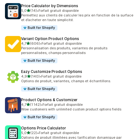
Price Calculator by Dimensions
étoile(s) sur 5
5,0
(14)
•
Forfait gratuit disponible
14 avis au total
Permettez aux clients de calculer les prix en fonction de la surface
et d’acheter en toute simplicité.
Built for Shopify
Variant Option Product Options
étoile(s) sur 5
4,7
(606)
•
Forfait gratuit disponible
606 avis au total
Personnalisation des produits, variantes de produits
personnalisées, champs personnalisés
Built for Shopify
Eazy Customize Product Options
étoile(s) sur 5
4,9
(140)
•
Forfait gratuit disponible
140 avis au total
Options de produit, variantes, champs et échantillons.
Built for Shopify
Product Options & Customizer
étoile(s) sur 5
4,7
(1 142)
•
Forfait gratuit disponible
1142 avis au total
Wow customers with unlimited custom product options fields
Built for Shopify
Options Price Calculator
étoile(s) sur 5
5,0
(22)
•
Forfait gratuit disponible
22 avis au total
Options de produit illimitées avec tarification dynamique par