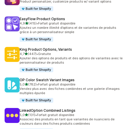
Product personalizer, customize products w/ variant options
Built for Shopify
EasyFlow Product Options
étoile(s) sur 5
4,9
(415)
•
Forfait gratuit disponible
415 avis au total
Ajoutez un nombre illimité d’options et de variantes de produits
grâce à un personnalisateur simple
Built for Shopify
King Product Options, Variants
étoile(s) sur 5
4,7
(447)
•
Gratuite
447 avis au total
Ajouter des options de produits et des options de variantes avec le
personnalisateur de produits
Built for Shopify
OP Color Swatch Variant Images
étoile(s) sur 5
5,0
(782)
•
Forfait gratuit disponible
782 avis au total
Vendez plus avec des fiches combinées et une galerie d’images
multiples épurée
Built for Shopify
LinkedOption Combined Listings
étoile(s) sur 5
5,0
(131)
•
Forfait gratuit disponible
131 avis au total
Associez des produits en tant que variantes de nuanciers de
couleurs dans des fiches produits combinées