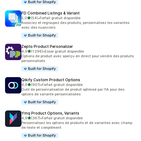
Built for Shopify
FD Combined Listings & Variant
étoile(s) sur 5
5,0
(54)
•
Forfait gratuit disponible
54 avis au total
Associez et regroupez des produits, personnalisez les variantes
avec des nuanciers
Built for Shopify
Zepto Product Personalizer
étoile(s) sur 5
4,9
(1 296)
•
Essai gratuit disponible
1296 avis au total
Options de produit avec aperçu en direct pour vendre des produits
personnalisés
Built for Shopify
Qikify Custom Product Options
étoile(s) sur 5
4,9
(901)
•
Forfait gratuit disponible
901 avis au total
Outil de personnalisation de produit optimisé par l’IA pour des
options de variante personnalisées
Built for Shopify
Ymq Product Options, Variants
étoile(s) sur 5
4,9
(367)
•
Forfait gratuit disponible
367 avis au total
Personnalisez les options de produits et de variantes avec champ
de texte et complément
Built for Shopify