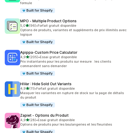
formule
Built for Shopify
MPO ‑ Multiple Product Options
étoile(s) sur 5
5,0
(96)
•
Forfait gratuit disponible
96 avis au total
Options de produits, variantes et suppléments de prix illimités avec
logique
Built for Shopify
Apippa‑Custom Price Calculator
étoile(s) sur 5
4,9
(205)
•
Essai gratuit disponible
205 avis au total
Prix instantanés pour les produits sur mesure : les clients
commandent sans demander
Built for Shopify
HiVar : Hide Sold Out Variants
étoile(s) sur 5
4,9
(11)
•
Forfait gratuit disponible
11 avis au total
Masquer les variantes en rupture de stock sur la page de détails
du produit
Built for Shopify
Zapiet ‑ Options du Produit
étoile(s) sur 5
4,9
(28)
•
Essai gratuit disponible
28 avis au total
Options de produits pour les boulangeries et les fleuristes
Built for Shopify