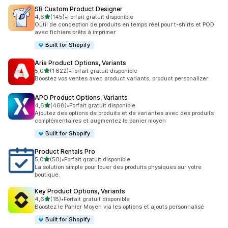
SB Custom Product Designer
étoile(s) sur 5
4,6
(145)
•
Forfait gratuit disponible
145 avis au total
Outil de conception de produits en temps réel pour t-shirts et POD
avec fichiers prêts à imprimer
Built for Shopify
Aris Product Options, Variants
étoile(s) sur 5
5,0
(1 622)
•
Forfait gratuit disponible
1622 avis au total
Boostez vos ventes avec product variants, product personalizer
APO Product Options, Variants
étoile(s) sur 5
4,6
(468)
•
Forfait gratuit disponible
468 avis au total
Ajoutez des options de produits et de variantes avec des produits
complémentaires et augmentez le panier moyen
Built for Shopify
Product Rentals Pro
étoile(s) sur 5
5,0
(50)
•
Forfait gratuit disponible
50 avis au total
La solution simple pour louer des produits physiques sur votre
boutique.
Key Product Options, Variants
étoile(s) sur 5
4,6
(18)
•
Forfait gratuit disponible
18 avis au total
Boostez le Panier Moyen via les options et ajouts personnalisé
Built for Shopify