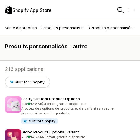
Shopify App Store
Vente de produits
Produits personnalisés
Produits personnalisés – au
Produits personnalisés – autre
213 applications
Built for Shopify
Easify Custom Product Options
étoile(s) sur 5
4,9
(2 865)
•
Forfait gratuit disponible
2865 avis au total
Ajoutez des options de produits et de variantes avec le
personnalisateur de produits
Built for Shopify
Globo Product Options, Variant
étoile(s) sur 5
4,9
(4 734)
•
Forfait gratuit disponible
4734 avis au total