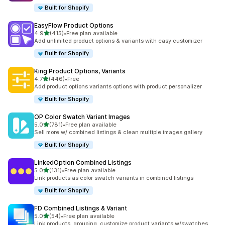
Built for Shopify
EasyFlow Product Options
별 5개 중
4.9
(415)
•
Free plan available
총 리뷰 415개
Add unlimited product options & variants with easy customizer
Built for Shopify
King Product Options, Variants
별 5개 중
4.7
(446)
•
Free
총 리뷰 446개
Add product options variants options with product personalizer
Built for Shopify
OP Color Swatch Variant Images
별 5개 중
5.0
(781)
•
Free plan available
총 리뷰 781개
Sell more w/ combined listings & clean multiple images gallery
Built for Shopify
LinkedOption Combined Listings
별 5개 중
5.0
(131)
•
Free plan available
총 리뷰 131개
Link products as color swatch variants in combined listings
Built for Shopify
FD Combined Listings & Variant
별 5개 중
5.0
(54)
•
Free plan available
총 리뷰 54개
Link products, grouping, customize product variants w/swatches