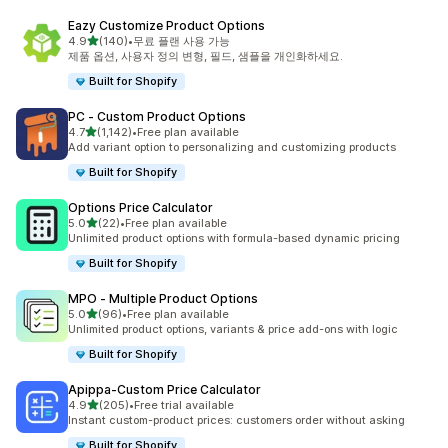
Eazy Customize Product Options
별 5개 중
4.9
(140)
•
무료 플랜 사용 가능
총 리뷰 140개
제품 옵션, 사용자 정의 변형, 필드, 샘플을 개인화하세요.
Built for Shopify
PC ‑ Custom Product Options
별 5개 중
4.7
(1,142)
•
Free plan available
총 리뷰 1142개
Add variant option to personalizing and customizing products
Built for Shopify
Options Price Calculator
별 5개 중
5.0
(22)
•
Free plan available
총 리뷰 22개
Unlimited product options with formula-based dynamic pricing
Built for Shopify
MPO ‑ Multiple Product Options
별 5개 중
5.0
(96)
•
Free plan available
총 리뷰 96개
Unlimited product options, variants & price add-ons with logic
Built for Shopify
Apippa‑Custom Price Calculator
별 5개 중
4.9
(205)
•
Free trial available
총 리뷰 205개
Instant custom-product prices: customers order without asking
Built for Shopify