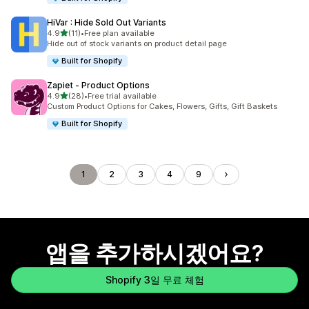
HiVar : Hide Sold Out Variants
별 5개 중
4.9
(11)
•
Free plan available
총 리뷰 11개
Hide out of stock variants on product detail page
Built for Shopify
Zapiet ‑ Product Options
별 5개 중
4.9
(28)
•
Free trial available
총 리뷰 28개
Custom Product Options for Cakes, Flowers, Gifts, Gift Baskets
Built for Shopify
1
2
3
4
9
앱을 추가하시겠어요?
Shopify 3일 무료 체험