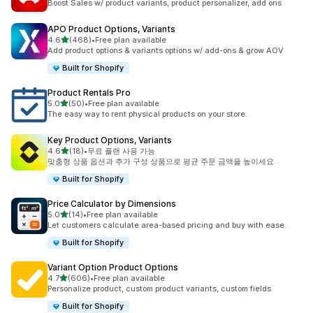
Boost Sales w/ product variants, product personalizer, add ons
APO Product Options, Variants
별 5개 중
4.6
(468)
•
Free plan available
총 리뷰 468개
Add product options & variants options w/ add-ons & grow AOV
Built for Shopify
Product Rentals Pro
별 5개 중
5.0
(50)
•
Free plan available
총 리뷰 50개
The easy way to rent physical products on your store.
Key Product Options, Variants
별 5개 중
4.6
(18)
•
무료 플랜 사용 가능
총 리뷰 18개
맞춤형 상품 옵션과 추가 구성 상품으로 평균 주문 금액을 높이세요.
Built for Shopify
Price Calculator by Dimensions
별 5개 중
5.0
(14)
•
Free plan available
총 리뷰 14개
Let customers calculate area-based pricing and buy with ease.
Built for Shopify
Variant Option Product Options
별 5개 중
4.7
(606)
•
Free plan available
총 리뷰 606개
Personalize product, custom product variants, custom fields
Built for Shopify