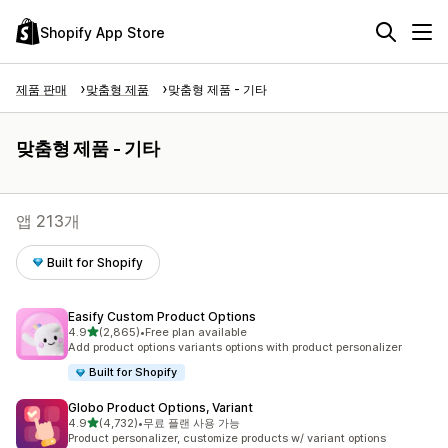
Shopify App Store
제품 판매
맞춤형 제품
맞춤형 제품 - 기타
맞춤형 제품 - 기타
앱 213개
Built for Shopify
Easify Custom Product Options
별 5개 중
4.9
(2,865)
•
Free plan available
총 리뷰 2865개
Add product options variants options with product personalizer
Built for Shopify
Globo Product Options, Variant
별 5개 중
4.9
(4,732)
•
무료 플랜 사용 가능
총 리뷰 4732개
Product personalizer, customize products w/ variant options