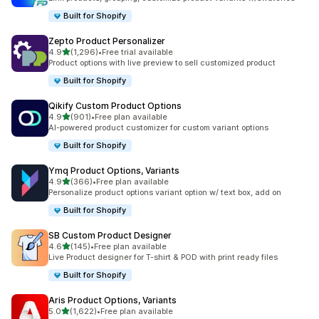
Built for Shopify
Zepto Product Personalizer
별 5개 중
4.9
(1,296)
•
Free trial available
총 리뷰 1296개
Product options with live preview to sell customized product
Built for Shopify
Qikify Custom Product Options
별 5개 중
4.9
(901)
•
Free plan available
총 리뷰 901개
AI-powered product customizer for custom variant options
Built for Shopify
Ymq Product Options, Variants
별 5개 중
4.9
(366)
•
Free plan available
총 리뷰 366개
Personalize product options variant option w/ text box, add on
Built for Shopify
SB Custom Product Designer
별 5개 중
4.6
(145)
•
Free plan available
총 리뷰 145개
Live Product designer for T-shirt & POD with print ready files
Built for Shopify
Aris Product Options, Variants
별 5개 중
5.0
(1,622)
•
Free plan available
총 리뷰 1622개