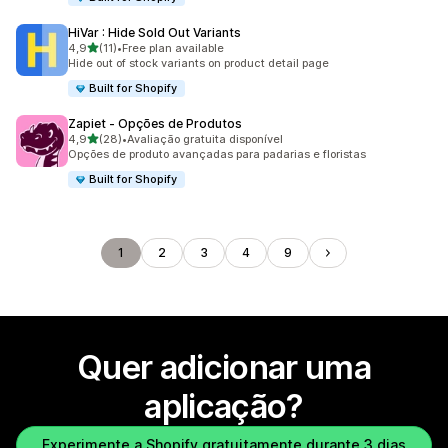
HiVar : Hide Sold Out Variants
de 5 estrelas
4,9
(11)
•
Free plan available
11 total de avaliações
Hide out of stock variants on product detail page
Built for Shopify
Zapiet ‑ Opções de Produtos
de 5 estrelas
4,9
(28)
•
Avaliação gratuita disponível
28 total de avaliações
Opções de produto avançadas para padarias e floristas
Built for Shopify
1
2
3
4
9
Quer adicionar uma
aplicação?
Experimente a Shopify gratuitamente durante 3 dias