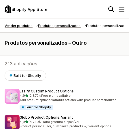
Shopify App Store
Vender produtos
Produtos personalizados
Produtos personalizados
Produtos personalizados – Outro
213 aplicações
Built for Shopify
Easify Custom Product Options
de 5 estrelas
4,9
(2.872)
•
Free plan available
2872 total de avaliações
Add product options variants options with product personalizer
Built for Shopify
Globo Product Options, Variant
de 5 estrelas
4,9
(4.740)
•
Plano gratuito disponível
4740 total de avaliações
Product personalizer, customize products w/ variant options