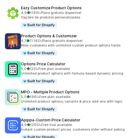
Eazy Customize Product Options
de 5 estrelas
4,9
(140)
•
Plano gratuito disponível
140 total de avaliações
Opções de produtos personalizadas.
Built for Shopify
Product Options & Customizer
de 5 estrelas
4,7
(1.142)
•
Plano gratuito disponível
1142 total de avaliações
Wow customers with unlimited custom product options fields
Built for Shopify
Options Price Calculator
de 5 estrelas
5,0
(22)
•
Free plan available
22 total de avaliações
Unlimited product options with formula-based dynamic pricing
Built for Shopify
MPO ‑ Multiple Product Options
de 5 estrelas
5,0
(96)
•
Free plan available
96 total de avaliações
Unlimited product options, variants & price add-ons with logic
Built for Shopify
Apippa‑Custom Price Calculator
de 5 estrelas
4,9
(205)
•
Free trial available
205 total de avaliações
Instant custom-product prices: customers order without asking
Built for Shopify