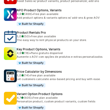
Boost Sales w/ product variants, product personalizer, add ons
APO Product Options, Variants
de 5 estrelas
4,6
(468)
•
Free plan available
468 total de avaliações
Add product options & variants options w/ add-ons & grow AOV
Built for Shopify
Product Rentals Pro
de 5 estrelas
5,0
(50)
•
Free plan available
50 total de avaliações
The easy way to rent physical products on your store.
Key Product Options, Variants
de 5 estrelas
4,6
(18)
•
Plano gratuito disponível
18 total de avaliações
Aumente o AOV com opções de produtos e extras personalizados.
Built for Shopify
Price Calculator by Dimensions
de 5 estrelas
5,0
(14)
•
Free plan available
14 total de avaliações
Let customers calculate area-based pricing and buy with ease.
Built for Shopify
Variant Option Product Options
de 5 estrelas
4,7
(605)
•
Free plan available
605 total de avaliações
Personalize product, custom product variants, custom fields
Built for Shopify