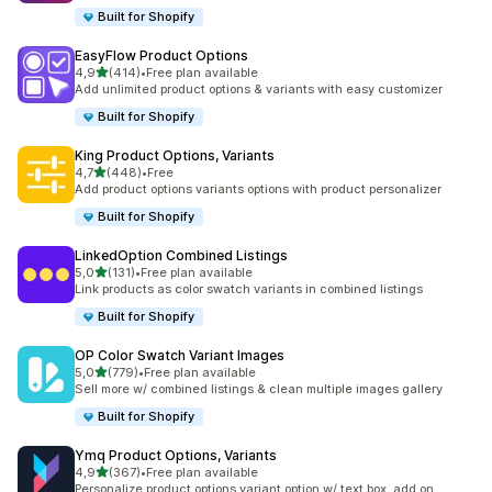
Built for Shopify
EasyFlow Product Options
de 5 estrelas
4,9
(414)
•
Free plan available
414 total de avaliações
Add unlimited product options & variants with easy customizer
Built for Shopify
King Product Options, Variants
de 5 estrelas
4,7
(448)
•
Free
448 total de avaliações
Add product options variants options with product personalizer
Built for Shopify
LinkedOption Combined Listings
de 5 estrelas
5,0
(131)
•
Free plan available
131 total de avaliações
Link products as color swatch variants in combined listings
Built for Shopify
OP Color Swatch Variant Images
de 5 estrelas
5,0
(779)
•
Free plan available
779 total de avaliações
Sell more w/ combined listings & clean multiple images gallery
Built for Shopify
Ymq Product Options, Variants
de 5 estrelas
4,9
(367)
•
Free plan available
367 total de avaliações
Personalize product options variant option w/ text box, add on