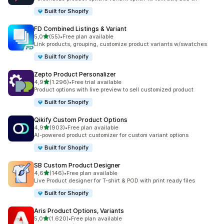
Built for Shopify
FD Combined Listings & Variant
de 5 estrelas
5,0
(55)
•
Free plan available
55 total de avaliações
Link products, grouping, customize product variants w/swatches
Built for Shopify
Zepto Product Personalizer
de 5 estrelas
4,9
(1.296)
•
Free trial available
1296 total de avaliações
Product options with live preview to sell customized product
Built for Shopify
Qikify Custom Product Options
de 5 estrelas
4,9
(903)
•
Free plan available
903 total de avaliações
AI-powered product customizer for custom variant options
Built for Shopify
SB Custom Product Designer
de 5 estrelas
4,6
(146)
•
Free plan available
146 total de avaliações
Live Product designer for T-shirt & POD with print ready files
Built for Shopify
Aris Product Options, Variants
de 5 estrelas
5,0
(1.620)
•
Free plan available
1620 total de avaliações