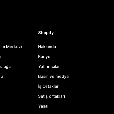
Shopify
dım Merkezi
Hakkında
i
Kariyer
luluğu
Yatırımcılar
gu
Basın ve medya
İş Ortakları
Satış ortakları
Yasal