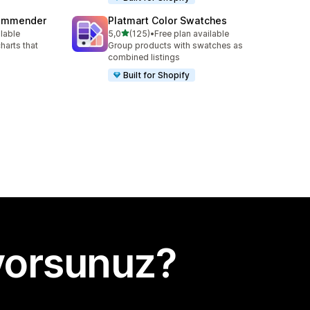
commender
Platmart Color Swatches
5 yıldız üzerinden
ilable
5,0
(125)
•
Free plan available
e
toplam 125 değerlendirme
harts that
Group products with swatches as
combined listings
Built for Shopify
yorsunuz?