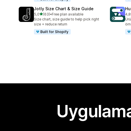
Jotly Size Chart & Size Guide
Hu
5 yıldız üzerinden
5,0
(63)
•
Free plan available
4,8
toplam 63 değerlendirme
top
Size chart, size guide to help pick right
Ürü
size + reduce return
örn
Built for Shopify
Uygulama