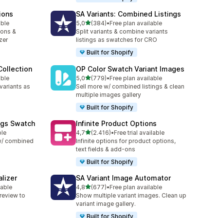
ions
SA Variants: Combined Listings
5 yıldız üzerinden
able
5,0
(384)
•
Free plan available
toplam 384 değerlendirme
ions &
Split variants & combine variants
zer
listings as swatches for CRO
Built for Shopify
ollection
OP Color Swatch Variant Images
5 yıldız üzerinden
able
5,0
(779)
•
Free plan available
toplam 779 değerlendirme
variants as
Sell more w/ combined listings & clean
multiple images gallery
Built for Shopify
ngs Swatch
Infinite Product Options
5 yıldız üzerinden
ble
4,7
(2.416)
•
Free trial available
toplam 2416 değerlendirme
 w/ combined
Infinite options for product options,
text fields & add-ons
Built for Shopify
lizer
SA Variant Image Automator
5 yıldız üzerinden
lable
4,8
(677)
•
Free plan available
e
toplam 677 değerlendirme
review to
Show multiple variant images. Clean up
variant image gallery.
Built for Shopify