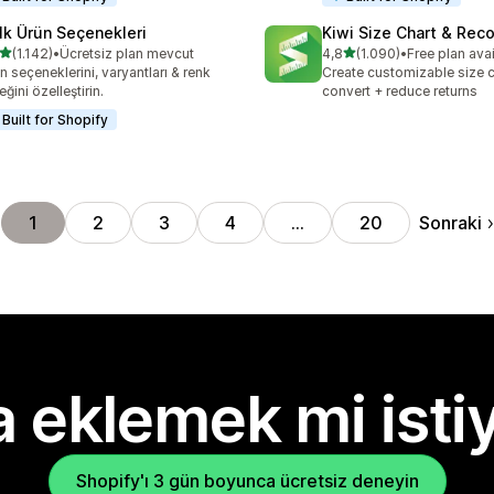
lk Ürün Seçenekleri
Kiwi Size Chart & Re
5 yıldız üzerinden
5 yıldız üzerinden
(1.142)
•
Ücretsiz plan mevcut
4,8
(1.090)
•
Free plan ava
lam 1142 değerlendirme
toplam 1090 değerlendirm
n seçeneklerini, varyantları & renk
Create customizable size c
eğini özelleştirin.
convert + reduce returns
Built for Shopify
Sonraki
1
2
3
4
…
20
 eklemek mi isti
Shopify'ı 3 gün boyunca ücretsiz deneyin