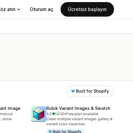
öz atın
Oturum aç
Ücretsiz başlayın
Built for Shopify
iant Image
Rubik Variant Images & Swatch
5 yıldız üzerinden
n mevcut
5,0
(419)
•
Free plan available
e
toplam 419 değerlendirme
s, show
Clean multiple variant images gallery &
variant color swatches
Built for Shopify