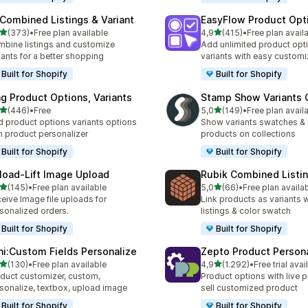
 Combined Listings & Variant
EasyFlow Product Opt
5 yıldız üzerinden
5 yıldız üzerinden
(373)
•
Free plan available
4,9
(415)
•
Free plan avail
lam 373 değerlendirme
toplam 415 değerlendirme
bine listings and customize
Add unlimited product opt
iants for a better shopping
variants with easy customi
Built for Shopify
Built for Shopify
ng Product Options, Variants
Stamp Show Variants C
5 yıldız üzerinden
5 yıldız üzerinden
(446)
•
Free
5,0
(149)
•
Free plan avail
lam 446 değerlendirme
toplam 149 değerlendirme
 product options variants options
Show variants swatches & 
h product personalizer
products on collections
Built for Shopify
Built for Shopify
load‑Lift Image Upload
Rubik Combined Listi
5 yıldız üzerinden
5 yıldız üzerinden
(145)
•
Free plan available
5,0
(66)
•
Free plan availa
lam 145 değerlendirme
toplam 66 değerlendirme
eive Image file uploads for
Link products as variants
sonalized orders.
listings & color swatch
Built for Shopify
Built for Shopify
ni:Custom Fields Personalize
Zepto Product Persona
5 yıldız üzerinden
5 yıldız üzerinden
(130)
•
Free plan available
4,9
(1.292)
•
Free trial avai
lam 130 değerlendirme
toplam 1292 değerlendirm
duct customizer, custom,
Product options with live p
sonalize, textbox, upload image
sell customized product
Built for Shopify
Built for Shopify