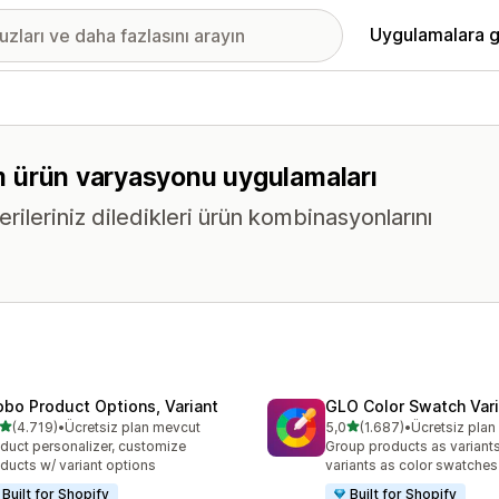
Uygulamalara g
tüm ürün varyasyonu uygulamaları
erileriniz diledikleri ürün kombinasyonlarını
obo Product Options, Variant
GLO Color Swatch Var
5 yıldız üzerinden
5 yıldız üzerinden
(4.719)
•
Ücretsiz plan mevcut
5,0
(1.687)
•
Ücretsiz pla
lam 4719 değerlendirme
toplam 1687 değerlendirm
duct personalizer, customize
Group products as variant
ducts w/ variant options
variants as color swatches
Built for Shopify
Built for Shopify