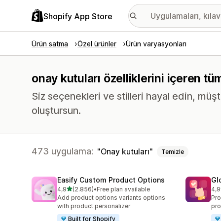
Shopify App Store
Ürün satma
Özel ürünler
Ürün varyasyonları
onay kutuları özelliklerini içeren 
Siz seçenekleri ve stilleri hayal edin, müşt
oluştursun.
473 uygulama:
Onay kutuları
Temizle
Easify Custom Product Options
Gl
5 yıldız üzerinden
4,9
(2.856)
•
Free plan available
4,9
toplam 2856 değerlendirme
top
Add product options variants options
Pro
with product personalizer
pro
Built for Shopify