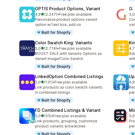
OPTIS Product Options, Variant
G:
5 yıldız üzerinden
4,9
(2.247)
•
Free plan available
5,0
toplam 2247 değerlendirme
top
Personalize product options variant
Com
option w/ text box, add on
var
Built for Shopify
Color Swatch King: Variants
Ki
5 yıldız üzerinden
5,0
(2.774)
•
Free plan available
4,7
toplam 2774 değerlendirme
top
BOOST SALE with Variants Options as
Add
Variant Image/Color Swatch
wit
Built for Shopify
LinkedOption Combined Listings
Up
5 yıldız üzerinden
5,0
(131)
•
Free plan available
4,9
toplam 131 değerlendirme
top
Link products as color swatch variants
Rec
in combined listings
per
Built for Shopify
FD Combined Listings & Variant
Mi
5 yıldız üzerinden
5,0
(55)
•
Free plan available
5,0
toplam 55 değerlendirme
top
Link products, grouping, customize
Pro
product variants w/swatches
per
Built for Shopify