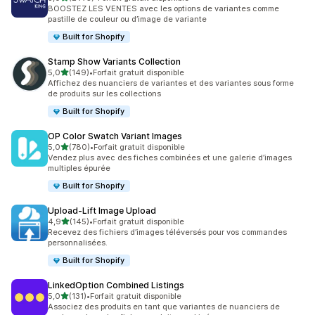
2775 avis au total
BOOSTEZ LES VENTES avec les options de variantes comme
pastille de couleur ou d’image de variante
Built for Shopify
Stamp Show Variants Collection
étoile(s) sur 5
5,0
(149)
•
Forfait gratuit disponible
149 avis au total
Affichez des nuanciers de variantes et des variantes sous forme
de produits sur les collections
Built for Shopify
OP Color Swatch Variant Images
étoile(s) sur 5
5,0
(780)
•
Forfait gratuit disponible
780 avis au total
Vendez plus avec des fiches combinées et une galerie d’images
multiples épurée
Built for Shopify
Upload‑Lift Image Upload
étoile(s) sur 5
4,9
(145)
•
Forfait gratuit disponible
145 avis au total
Recevez des fichiers d’images téléversés pour vos commandes
personnalisées.
Built for Shopify
LinkedOption Combined Listings
étoile(s) sur 5
5,0
(131)
•
Forfait gratuit disponible
131 avis au total
Associez des produits en tant que variantes de nuanciers de