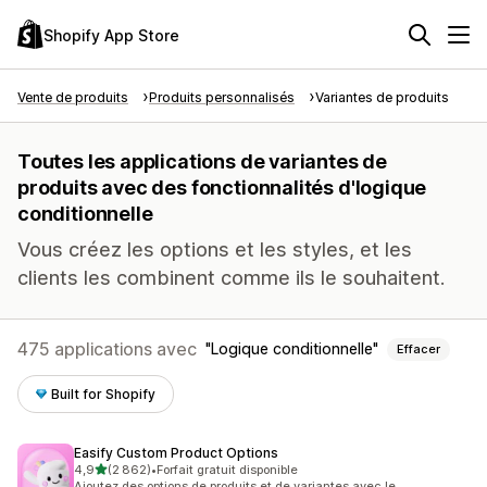
Shopify App Store
Vente de produits
Produits personnalisés
Variantes de produits
Toutes les applications de variantes de
produits avec des fonctionnalités d'logique
conditionnelle
Vous créez les options et les styles, et les
clients les combinent comme ils le souhaitent.
475 applications avec
Logique conditionnelle
Effacer
Built for Shopify
Easify Custom Product Options
étoile(s) sur 5
4,9
(2 862)
•
Forfait gratuit disponible
2862 avis au total
Ajoutez des options de produits et de variantes avec le