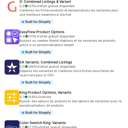
G: Combined Listings & Variant
étoile(s) sur 5
5,0
(375)
•
Forfait gratuit disponible
375 avis au total
Combinez les fiches produits et personnalisez les variantes pour
une meilleure expérience d’achat
Built for Shopify
EasyFlow Product Options
étoile(s) sur 5
4,9
(415)
•
Forfait gratuit disponible
415 avis au total
Ajoutez un nombre illimité d’options et de variantes de produits
grâce à un personnalisateur simple
Built for Shopify
SA Variants: Combined Listings
étoile(s) sur 5
5,0
(389)
•
Forfait gratuit disponible
389 avis au total
Séparez les variantes et combinez leurs fiches sous forme de
nuanciers pour le CRO
Built for Shopify
King Product Options, Variants
étoile(s) sur 5
4,7
(446)
•
Gratuite
446 avis au total
Ajouter des options de produits et des options de variantes avec le
personnalisateur de produits
Built for Shopify
Color Swatch King: Variants
étoile(s) sur 5
5,0
(2 775)
•
Forfait gratuit disponible