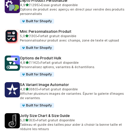
Zepto Product Personalizer
étoile(s) sur 5
4,9
(1 295)
•
Essai gratuit disponible
1295 avis au total
Options de produit avec aperçu en direct pour vendre des produits
personnalisés
Built for Shopify
Mini: Personnalisation Produit
étoile(s) sur 5
5,0
(130)
•
Forfait gratuit disponible
130 avis au total
Personnalisateur produit avec champs, zone de texte et upload
Built for Shopify
Options de Produit Hulk
étoile(s) sur 5
4,8
(1 142)
•
Forfait gratuit disponible
1142 avis au total
Personnalisez options, variantes & échantillons.
Built for Shopify
SA Variant Image Automator
étoile(s) sur 5
4,8
(680)
•
Forfait gratuit disponible
680 avis au total
Afficher plusieurs images de variantes. Épurer la galerie d’images
de variantes.
Built for Shopify
Jotly Size Chart & Size Guide
étoile(s) sur 5
5,0
(63)
•
Forfait gratuit disponible
63 avis au total
Tableau et guide des tailles pour aider à choisir la bonne taille et
réduire les retours