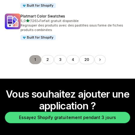
Built for Shopify
Platmart Color Swatches
étoile(s) sur 5
5,0
(126)
•
Forfait gratuit disponible
126 avis au total
Regrouper des produits avec des pastilles sous forme de fiches
produits combinées
Built for Shopify
1
2
3
4
20
Vous souhaitez ajouter une
application ?
Essayez Shopify gratuitement pendant 3 jours