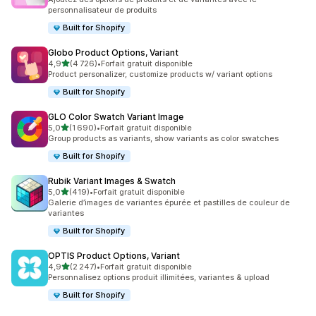
personnalisateur de produits
Built for Shopify
Globo Product Options, Variant
étoile(s) sur 5
4,9
(4 726)
•
Forfait gratuit disponible
4726 avis au total
Product personalizer, customize products w/ variant options
Built for Shopify
GLO Color Swatch Variant Image
étoile(s) sur 5
5,0
(1 690)
•
Forfait gratuit disponible
1690 avis au total
Group products as variants, show variants as color swatches
Built for Shopify
Rubik Variant Images & Swatch
étoile(s) sur 5
5,0
(419)
•
Forfait gratuit disponible
419 avis au total
Galerie d’images de variantes épurée et pastilles de couleur de
variantes
Built for Shopify
OPTIS Product Options, Variant
étoile(s) sur 5
4,9
(2 247)
•
Forfait gratuit disponible
2247 avis au total
Personnalisez options produit illimitées, variantes & upload
Built for Shopify