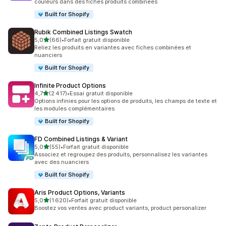
couleurs dans des fiches produits combinées
Built for Shopify
Rubik Combined Listings Swatch
étoile(s) sur 5
5,0
(66)
•
Forfait gratuit disponible
66 avis au total
Reliez les produits en variantes avec fiches combinées et
nuanciers
Built for Shopify
Infinite Product Options
étoile(s) sur 5
4,7
(2 417)
•
Essai gratuit disponible
2417 avis au total
Options infinies pour les options de produits, les champs de texte et
les modules complémentaires
Built for Shopify
FD Combined Listings & Variant
étoile(s) sur 5
5,0
(55)
•
Forfait gratuit disponible
55 avis au total
Associez et regroupez des produits, personnalisez les variantes
avec des nuanciers
Built for Shopify
Aris Product Options, Variants
étoile(s) sur 5
5,0
(1 620)
•
Forfait gratuit disponible
1620 avis au total
Boostez vos ventes avec product variants, product personalizer