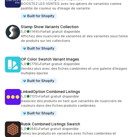
2779 avis au total
BOOSTEZ LES VENTES avec les options de variantes comme
pastille de couleur ou d’image de variante
Built for Shopify
Stamp Show Variants Collection
étoile(s) sur 5
5,0
(149)
•
Forfait gratuit disponible
149 avis au total
Affichez des nuanciers de variantes et des variantes sous forme
de produits sur les collections
Built for Shopify
OP Color Swatch Variant Images
étoile(s) sur 5
5,0
(779)
•
Forfait gratuit disponible
779 avis au total
Vendez plus avec des fiches combinées et une galerie d’images
multiples épurée
Built for Shopify
LinkedOption Combined Listings
étoile(s) sur 5
5,0
(131)
•
Forfait gratuit disponible
131 avis au total
Associez des produits en tant que variantes de nuanciers de
couleurs dans des fiches produits combinées
Built for Shopify
Rubik Combined Listings Swatch
étoile(s) sur 5
5,0
(66)
•
Forfait gratuit disponible
66 avis au total
Reliez les produits en variantes avec fiches combinées et