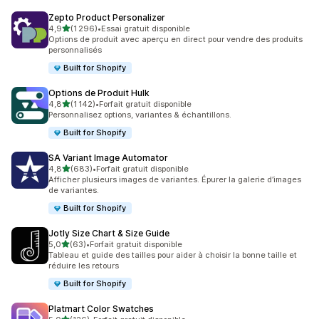
Zepto Product Personalizer
étoile(s) sur 5
4,9
(1 296)
•
Essai gratuit disponible
1296 avis au total
Options de produit avec aperçu en direct pour vendre des produits
personnalisés
Built for Shopify
Options de Produit Hulk
étoile(s) sur 5
4,8
(1 142)
•
Forfait gratuit disponible
1142 avis au total
Personnalisez options, variantes & échantillons.
Built for Shopify
SA Variant Image Automator
étoile(s) sur 5
4,8
(683)
•
Forfait gratuit disponible
683 avis au total
Afficher plusieurs images de variantes. Épurer la galerie d’images
de variantes.
Built for Shopify
Jotly Size Chart & Size Guide
étoile(s) sur 5
5,0
(63)
•
Forfait gratuit disponible
63 avis au total
Tableau et guide des tailles pour aider à choisir la bonne taille et
réduire les retours
Built for Shopify
Platmart Color Swatches