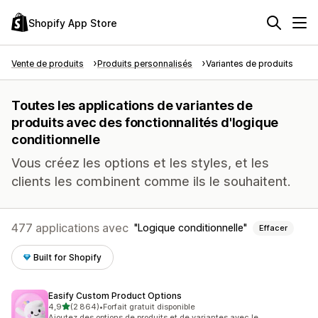
Shopify App Store
Vente de produits
Produits personnalisés
Variantes de produits
Toutes les applications de variantes de
produits avec des fonctionnalités d'logique
conditionnelle
Vous créez les options et les styles, et les
clients les combinent comme ils le souhaitent.
477 applications avec
Logique conditionnelle
Effacer
Built for Shopify
Easify Custom Product Options
étoile(s) sur 5
4,9
(2 864)
•
Forfait gratuit disponible
2864 avis au total
Ajoutez des options de produits et de variantes avec le