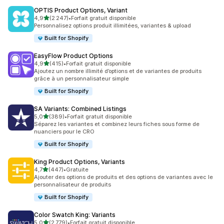
OPTIS Product Options, Variant
étoile(s) sur 5
4,9
(2 247)
•
Forfait gratuit disponible
2247 avis au total
Personnalisez options produit illimitées, variantes & upload
Built for Shopify
EasyFlow Product Options
étoile(s) sur 5
4,9
(415)
•
Forfait gratuit disponible
415 avis au total
Ajoutez un nombre illimité d’options et de variantes de produits
grâce à un personnalisateur simple
Built for Shopify
SA Variants: Combined Listings
étoile(s) sur 5
5,0
(389)
•
Forfait gratuit disponible
389 avis au total
Séparez les variantes et combinez leurs fiches sous forme de
nuanciers pour le CRO
Built for Shopify
King Product Options, Variants
étoile(s) sur 5
4,7
(447)
•
Gratuite
447 avis au total
Ajouter des options de produits et des options de variantes avec le
personnalisateur de produits
Built for Shopify
Color Swatch King: Variants
étoile(s) sur 5
5,0
(2 779)
•
Forfait gratuit disponible