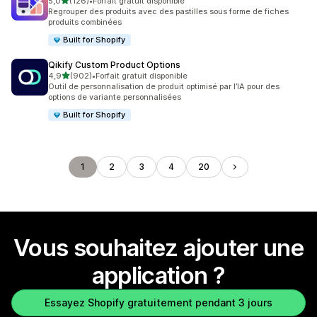
étoile(s) sur 5
5,0
(126)
•
Forfait gratuit disponible
126 avis au total
Regrouper des produits avec des pastilles sous forme de fiches
produits combinées
Built for Shopify
Qikify Custom Product Options
étoile(s) sur 5
4,9
(902)
•
Forfait gratuit disponible
902 avis au total
Outil de personnalisation de produit optimisé par l’IA pour des
options de variante personnalisées
Built for Shopify
1
2
3
4
20
Vous souhaitez ajouter une
application ?
Essayez Shopify gratuitement pendant 3 jours