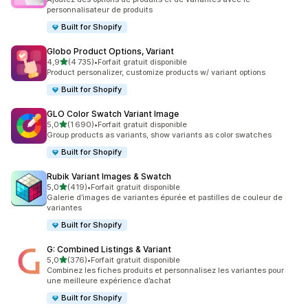
personnalisateur de produits
Built for Shopify
Globo Product Options, Variant
étoile(s) sur 5
4,9
(4 735)
•
Forfait gratuit disponible
4735 avis au total
Product personalizer, customize products w/ variant options
Built for Shopify
GLO Color Swatch Variant Image
étoile(s) sur 5
5,0
(1 690)
•
Forfait gratuit disponible
1690 avis au total
Group products as variants, show variants as color swatches
Built for Shopify
Rubik Variant Images & Swatch
étoile(s) sur 5
5,0
(419)
•
Forfait gratuit disponible
419 avis au total
Galerie d’images de variantes épurée et pastilles de couleur de
variantes
Built for Shopify
G: Combined Listings & Variant
étoile(s) sur 5
5,0
(376)
•
Forfait gratuit disponible
376 avis au total
Combinez les fiches produits et personnalisez les variantes pour
une meilleure expérience d’achat
Built for Shopify