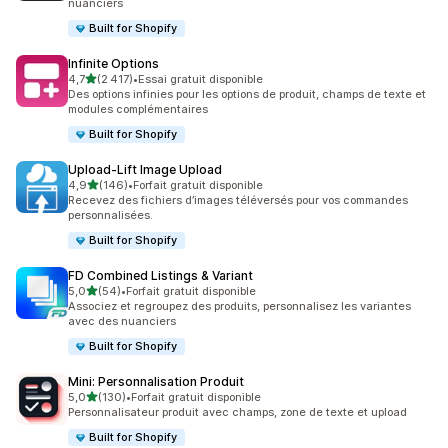
nuanciers
Built for Shopify
Infinite Options
étoile(s) sur 5
4,7
(2 417)
•
Essai gratuit disponible
2417 avis au total
Des options infinies pour les options de produit, champs de texte et
modules complémentaires
Built for Shopify
Upload‑Lift Image Upload
étoile(s) sur 5
4,9
(146)
•
Forfait gratuit disponible
146 avis au total
Recevez des fichiers d’images téléversés pour vos commandes
personnalisées.
Built for Shopify
FD Combined Listings & Variant
étoile(s) sur 5
5,0
(54)
•
Forfait gratuit disponible
54 avis au total
Associez et regroupez des produits, personnalisez les variantes
avec des nuanciers
Built for Shopify
Mini: Personnalisation Produit
étoile(s) sur 5
5,0
(130)
•
Forfait gratuit disponible
130 avis au total
Personnalisateur produit avec champs, zone de texte et upload
Built for Shopify