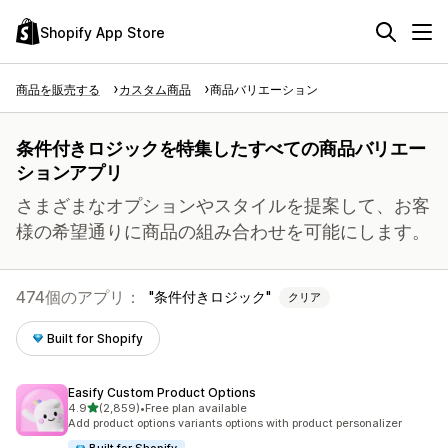
Shopify App Store
商品を販売する
カスタム商品
商品バリエーション
条件付きロジックを特集したすべての商品バリエー
ションアプリ
さまざまなオプションやスタイルを提案して、お客
様の希望通りに商品の組み合わせを可能にします。
474個のアプリ：
条件付きロジック
クリア
Built for Shopify
Easify Custom Product Options
5つ星中
4.9
(2,859)
•
Free plan available
合計レビュー数：2859件
Add product options variants options with product personalizer