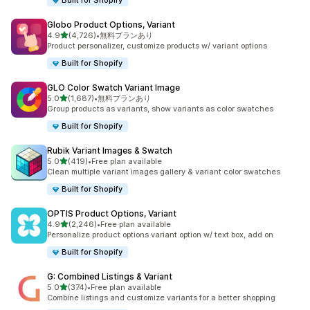
Built for Shopify
Globo Product Options, Variant
5つ星中
4.9
(4,726)
•
無料プランあり
合計レビュー数：4726件
Product personalizer, customize products w/ variant options
Built for Shopify
GLO Color Swatch Variant Image
5つ星中
5.0
(1,687)
•
無料プランあり
合計レビュー数：1687件
Group products as variants, show variants as color swatches
Built for Shopify
Rubik Variant Images & Swatch
5つ星中
5.0
(419)
•
Free plan available
合計レビュー数：419件
Clean multiple variant images gallery & variant color swatches
Built for Shopify
OPTIS Product Options, Variant
5つ星中
4.9
(2,246)
•
Free plan available
合計レビュー数：2246件
Personalize product options variant option w/ text box, add on
Built for Shopify
G: Combined Listings & Variant
5つ星中
5.0
(374)
•
Free plan available
合計レビュー数：374件
Combine listings and customize variants for a better shopping