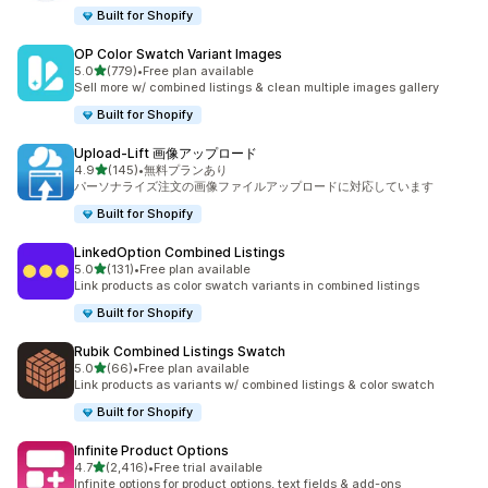
Built for Shopify
OP Color Swatch Variant Images
5つ星中
5.0
(779)
•
Free plan available
合計レビュー数：779件
Sell more w/ combined listings & clean multiple images gallery
Built for Shopify
Upload‑Lift 画像アップロード
5つ星中
4.9
(145)
•
無料プランあり
合計レビュー数：145件
パーソナライズ注文の画像ファイルアップロードに対応しています
Built for Shopify
LinkedOption Combined Listings
5つ星中
5.0
(131)
•
Free plan available
合計レビュー数：131件
Link products as color swatch variants in combined listings
Built for Shopify
Rubik Combined Listings Swatch
5つ星中
5.0
(66)
•
Free plan available
合計レビュー数：66件
Link products as variants w/ combined listings & color swatch
Built for Shopify
Infinite Product Options
5つ星中
4.7
(2,416)
•
Free trial available
合計レビュー数：2416件
Infinite options for product options, text fields & add-ons