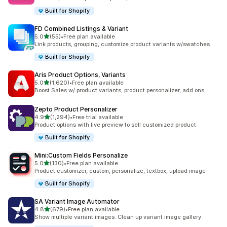
Built for Shopify
FD Combined Listings & Variant
5つ星中
5.0
(55)
•
Free plan available
合計レビュー数：55件
Link products, grouping, customize product variants w/swatches
Built for Shopify
Aris Product Options, Variants
5つ星中
5.0
(1,620)
•
Free plan available
合計レビュー数：1620件
Boost Sales w/ product variants, product personalizer, add ons
Zepto Product Personalizer
5つ星中
4.9
(1,294)
•
Free trial available
合計レビュー数：1294件
Product options with live preview to sell customized product
Built for Shopify
Mini:Custom Fields Personalize
5つ星中
5.0
(130)
•
Free plan available
合計レビュー数：130件
Product customizer, custom, personalize, textbox, upload image
Built for Shopify
SA Variant Image Automator
5つ星中
4.8
(679)
•
Free plan available
合計レビュー数：679件
Show multiple variant images. Clean up variant image gallery.