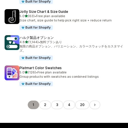
Built for Shopify
Jotly Size Chart & Size Guide
5つ星中
5.0
(63)
•
Free plan available
合計レビュー数：63件
Size chart, size guide to help pick right size + reduce return
Built for Shopify
ハルク製品オプション
5つ星中
4.8
(1,144)
•
無料プランあり
合計レビュー数：1144件
無限の商品オプション、バリエーション、カラースウォッチをカスタマイ
ズ。
Built for Shopify
Platmart Color Swatches
5つ星中
5.0
(126)
•
Free plan available
合計レビュー数：126件
Group products with swatches as combined listings
Built for Shopify
1
2
3
4
20