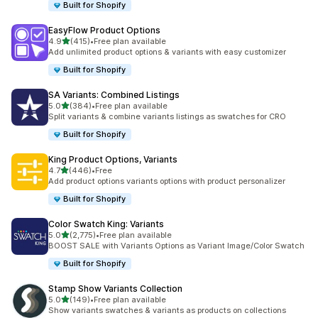
Built for Shopify
EasyFlow Product Options
5つ星中
4.9
(415)
•
Free plan available
合計レビュー数：415件
Add unlimited product options & variants with easy customizer
Built for Shopify
SA Variants: Combined Listings
5つ星中
5.0
(384)
•
Free plan available
合計レビュー数：384件
Split variants & combine variants listings as swatches for CRO
Built for Shopify
King Product Options, Variants
5つ星中
4.7
(446)
•
Free
合計レビュー数：446件
Add product options variants options with product personalizer
Built for Shopify
Color Swatch King: Variants
5つ星中
5.0
(2,775)
•
Free plan available
合計レビュー数：2775件
BOOST SALE with Variants Options as Variant Image/Color Swatch
Built for Shopify
Stamp Show Variants Collection
5つ星中
5.0
(149)
•
Free plan available
合計レビュー数：149件
Show variants swatches & variants as products on collections