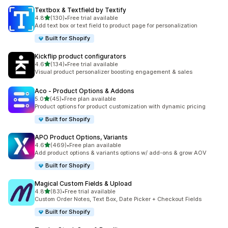
Textbox & Textfield by Textify
เต็ม 5 ดาว
4.8
(130)
•
Free trial available
ทั้งหมด 130 รีวิว
Add text box or text field to product page for personalization
Built for Shopify
Kickflip product configurators
เต็ม 5 ดาว
4.6
(134)
•
Free trial available
ทั้งหมด 134 รีวิว
Visual product personalizer boosting engagement & sales
Aco ‑ Product Options & Addons
เต็ม 5 ดาว
5.0
(45)
•
Free plan available
ทั้งหมด 45 รีวิว
Product options for product customization with dynamic pricing
Built for Shopify
APO Product Options, Variants
เต็ม 5 ดาว
4.6
(469)
•
Free plan available
ทั้งหมด 469 รีวิว
Add product options & variants options w/ add-ons & grow AOV
Built for Shopify
Magical Custom Fields & Upload
เต็ม 5 ดาว
4.8
(83)
•
Free trial available
ทั้งหมด 83 รีวิว
Custom Order Notes, Text Box, Date Picker + Checkout Fields
Built for Shopify