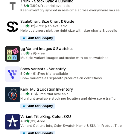
Trunk ‑ Stock Sync & Bundling
เต็ม 5 ดาว
4.8
(390)
•
Free trial available
ทั้งหมด 390 รีวิว
Keep inventory synced in real-time across everywhere you sell
ScaleChart: Size Chart & Guide
เต็ม 5 ดาว
5.0
(12)
•
Free plan available
ทั้งหมด 12 รีวิว
Help customers pick the right size with size charts & upsells
Built for Shopify
gg Variant Images & Swatches
เต็ม 5 ดาว
5.0
(29)
•
Free
ทั้งหมด 29 รีวิว
Multiple variant images automator with color swatches
Show variants ‑ Variantify
เต็ม 5 ดาว
5.0
(46)
•
Free trial available
ทั้งหมด 46 รีวิว
Show variants as separate products on collections.
Kark: Multi Location Inventory
เต็ม 5 ดาว
5.0
(116)
•
Free trial available
ทั้งหมด 116 รีวิว
Highlight available stock per location and drive store traffic
Built for Shopify
Variant Title King: Color, SKU
เต็ม 5 ดาว
4.9
(92)
•
Free
ทั้งหมด 92 รีวิว
Variant Options Info, Color Swatch Name & SKU in Product Title
Built for Shopify