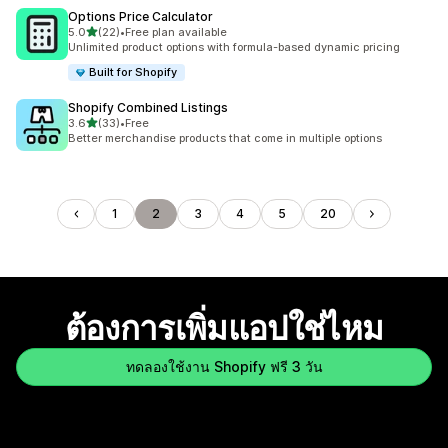
Options Price Calculator
เต็ม 5 ดาว
5.0
(22)
•
Free plan available
ทั้งหมด 22 รีวิว
Unlimited product options with formula-based dynamic pricing
Built for Shopify
Shopify Combined Listings
เต็ม 5 ดาว
3.6
(33)
•
Free
ทั้งหมด 33 รีวิว
Better merchandise products that come in multiple options
1
2
3
4
5
20
ต้องการเพิ่มแอปใช่ไหม
ทดลองใช้งาน Shopify ฟรี 3 วัน