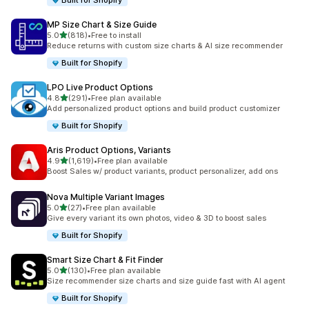
Built for Shopify
MP Size Chart & Size Guide
เต็ม 5 ดาว
5.0
(818)
•
Free to install
ทั้งหมด 818 รีวิว
Reduce returns with custom size charts & AI size recommender
Built for Shopify
LPO Live Product Options
เต็ม 5 ดาว
4.8
(291)
•
Free plan available
ทั้งหมด 291 รีวิว
Add personalized product options and build product customizer
Built for Shopify
Aris Product Options, Variants
เต็ม 5 ดาว
4.9
(1,619)
•
Free plan available
ทั้งหมด 1619 รีวิว
Boost Sales w/ product variants, product personalizer, add ons
Nova Multiple Variant Images
เต็ม 5 ดาว
5.0
(27)
•
Free plan available
ทั้งหมด 27 รีวิว
Give every variant its own photos, video & 3D to boost sales
Built for Shopify
Smart Size Chart & Fit Finder
เต็ม 5 ดาว
5.0
(130)
•
Free plan available
ทั้งหมด 130 รีวิว
Size recommender size charts and size guide fast with AI agent
Built for Shopify