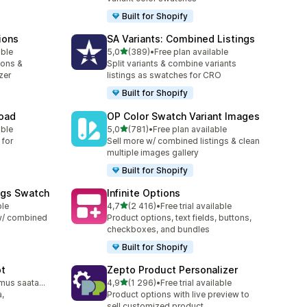
Built for Shopify
ions
SA Variants: Combined Listings
/ 5 tähteä
able
5,0
(389)
•
Free plan available
389 arvostelua yhteensä
ions &
Split variants & combine variants
zer
listings as swatches for CRO
Built for Shopify
load
OP Color Swatch Variant Images
/ 5 tähteä
able
5,0
(781)
•
Free plan available
781 arvostelua yhteensä
 for
Sell more w/ combined listings & clean
multiple images gallery
Built for Shopify
ngs Swatch
Infinite Options
/ 5 tähteä
ble
4,7
(2 416)
•
Free trial available
2416 arvostelua yhteensä
 w/ combined
Product options, text fields, buttons,
checkboxes, and bundles
Built for Shopify
ot
Zepto Product Personalizer
/ 5 tähteä
Ilmainen sopimus saatavilla
4,9
(1 296)
•
Free trial available
1296 arvostelua yhteensä
,
Product options with live preview to
sell customized product