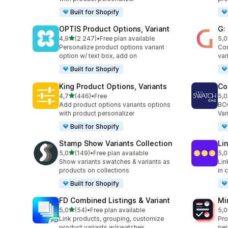
Built for Shopify
OPTIS Product Options, Variant
G:
/ 5 tähteä
4,9
(2 247)
•
Free plan available
5,0
2247 arvostelua yhteensä
375
Personalize product options variant
Com
option w/ text box, add on
var
Built for Shopify
King Product Options, Variants
Co
/ 5 tähteä
4,7
(446)
•
Free
5,0
446 arvostelua yhteensä
277
Add product options variants options
BOO
with product personalizer
Var
Built for Shopify
Stamp Show Variants Collection
Li
/ 5 tähteä
5,0
(149)
•
Free plan available
5,0
149 arvostelua yhteensä
131
Show variants swatches & variants as
Lin
products on collections
in 
Built for Shopify
FD Combined Listings & Variant
Mi
/ 5 tähteä
5,0
(54)
•
Free plan available
5,0
54 arvostelua yhteensä
130
Link products, grouping, customize
Pro
product variants w/swatches
per