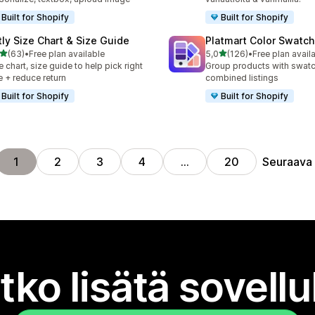
Built for Shopify
Built for Shopify
tly Size Chart & Size Guide
Platmart Color Swatc
/ 5 tähteä
/ 5 tähteä
(63)
•
Free plan available
5,0
(126)
•
Free plan avail
arvostelua yhteensä
126 arvostelua yhteensä
e chart, size guide to help pick right
Group products with swat
e + reduce return
combined listings
Built for Shopify
Built for Shopify
Seuraava
1
2
3
4
…
20
tko lisätä sovell