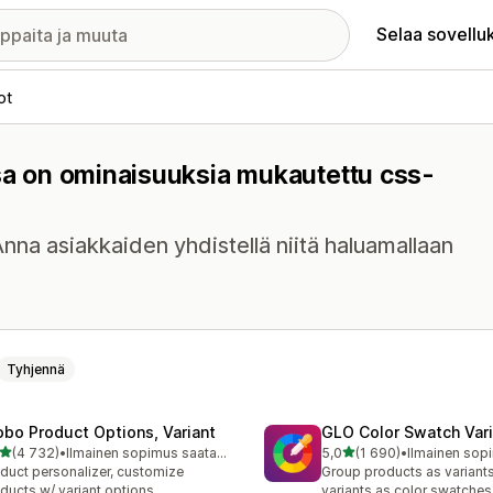
Selaa sovellu
ot
ssa on ominaisuuksia mukautettu css-
 Anna asiakkaiden yhdistellä niitä haluamallaan
Tyhjennä
obo Product Options, Variant
GLO Color Swatch Var
/ 5 tähteä
/ 5 tähteä
(4 732)
•
Ilmainen sopimus saatavilla
5,0
(1 690)
•
2 arvostelua yhteensä
1690 arvostelua yhteensä
duct personalizer, customize
Group products as variant
ducts w/ variant options
variants as color swatches