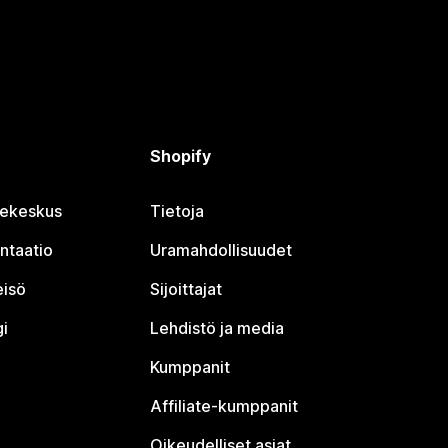
Shopify
jekeskus
Tietoja
ntaatio
Uramahdollisuudet
eisö
Sijoittajat
i
Lehdistö ja media
Kumppanit
Affiliate-kumppanit
Oikeudelliset asiat