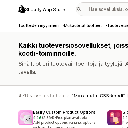
Shopify App Store
Tuotteiden myyminen
Mukautetut tuotteet
Tuoteversi
Kaikki tuoteversiosovellukset, joi
koodi-toiminnoille.
Sinä luot eri tuotevaihtoehtoja ja tyylejä.
tavalla.
476 sovellusta haulla
Mukautettu CSS-koodi
Easify Custom Product Options
Gl
/ 5 tähteä
4,9
(2 864)
•
Free plan available
4,9
2864 arvostelua yhteensä
473
Add product options variants options
Pro
with product personalizer
pro