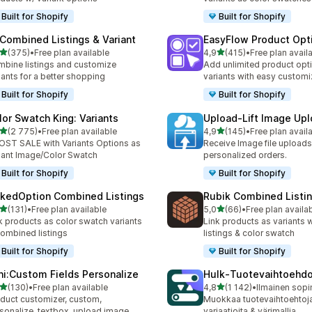
Built for Shopify
Built for Shopify
 Combined Listings & Variant
EasyFlow Product Opt
/ 5 tähteä
/ 5 tähteä
(375)
•
Free plan available
4,9
(415)
•
Free plan avail
 arvostelua yhteensä
415 arvostelua yhteensä
bine listings and customize
Add unlimited product opt
iants for a better shopping
variants with easy customi
Built for Shopify
Built for Shopify
lor Swatch King: Variants
Upload‑Lift Image Up
/ 5 tähteä
/ 5 tähteä
(2 775)
•
Free plan available
4,9
(145)
•
Free plan avail
5 arvostelua yhteensä
145 arvostelua yhteensä
ST SALE with Variants Options as
Receive Image file uploads
iant Image/Color Swatch
personalized orders.
Built for Shopify
Built for Shopify
nkedOption Combined Listings
Rubik Combined Listi
/ 5 tähteä
/ 5 tähteä
(131)
•
Free plan available
5,0
(66)
•
Free plan availa
 arvostelua yhteensä
66 arvostelua yhteensä
k products as color swatch variants
Link products as variants
combined listings
listings & color swatch
Built for Shopify
Built for Shopify
ni:Custom Fields Personalize
Hulk‑Tuotevaihtoehd
/ 5 tähteä
/ 5 tähteä
(130)
•
Free plan available
4,8
(1 142)
•
 arvostelua yhteensä
1142 arvostelua yhteensä
duct customizer, custom,
Muokkaa tuote­vaihtoehtoja
sonalize, textbox, upload image
variaatioita & värimallia.