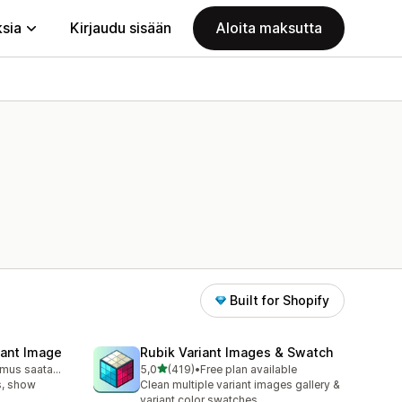
ksia
Kirjaudu sisään
Aloita maksutta
Built for Shopify
iant Image
Rubik Variant Images & Swatch
/ 5 tähteä
Ilmainen sopimus saatavilla
5,0
(419)
•
Free plan available
419 arvostelua yhteensä
s, show
Clean multiple variant images gallery &
variant color swatches