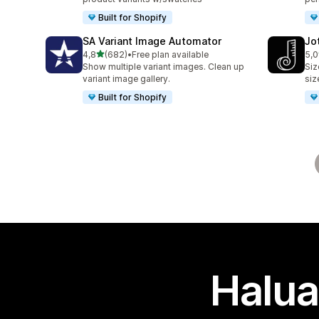
Built for Shopify
SA Variant Image Automator
Jo
/ 5 tähteä
4,8
(682)
•
Free plan available
5,0
682 arvostelua yhteensä
63 
Show multiple variant images. Clean up
Siz
variant image gallery.
siz
Built for Shopify
Halua