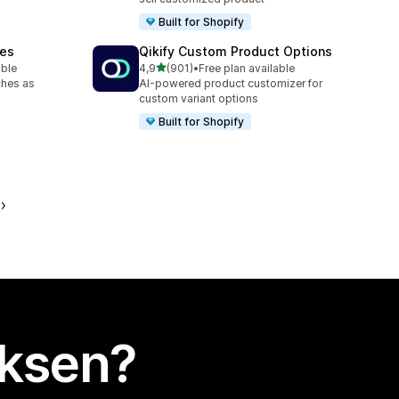
Built for Shopify
hes
Qikify Custom Product Options
/ 5 tähteä
able
4,9
(901)
•
Free plan available
901 arvostelua yhteensä
ches as
AI-powered product customizer for
custom variant options
Built for Shopify
uksen?