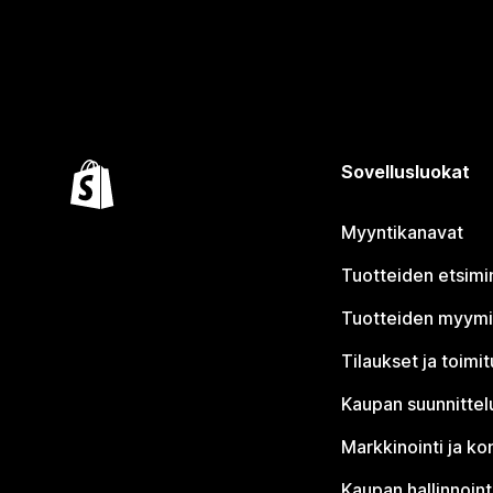
Sovellusluokat
Myyntikanavat
Tuotteiden etsimi
Tuotteiden myym
Tilaukset ja toimi
Kaupan suunnittel
Markkinointi ja ko
Kaupan hallinnoint