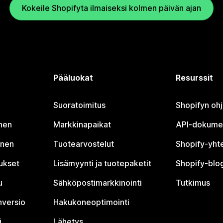
Kokeile Shopifyta ilmaiseksi kolmen päivän ajan
Pääluokat
Resurssit
Suoratoimitus
Shopifyn oh
nen
Markkinapaikat
API-dokume
inen
Tuotearvostelut
Shopify-yht
tukset
Lisämyynti ja tuotepaketit
Shopify-blog
u
Sähköpostimarkkinointi
Tutkimus
nversio
Hakukoneoptimointi
i
Lähetys