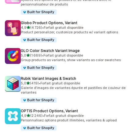
personnalisateur de produits
Built for Shopify
Globo Product Options, Variant
étoile(s) sur 5
4,9
(4 726)
•
Forfait gratuit disponible
4726 avis au total
Product personalizer, customize products w/ variant options
Built for Shopify
GLO Color Swatch Variant Image
étoile(s) sur 5
5,0
(1 689)
•
Forfait gratuit disponible
1689 avis au total
Group products as variants, show variants as color swatches
Built for Shopify
Rubik Variant Images & Swatch
étoile(s) sur 5
5,0
(419)
•
Forfait gratuit disponible
419 avis au total
Galerie d’images de variantes épurée et pastilles de couleur de
variantes
Built for Shopify
OPTIS Product Options, Variant
étoile(s) sur 5
4,9
(2 246)
•
Forfait gratuit disponible
2246 avis au total
Personnalisez options produit illimitées, variantes & upload
Built for Shopify