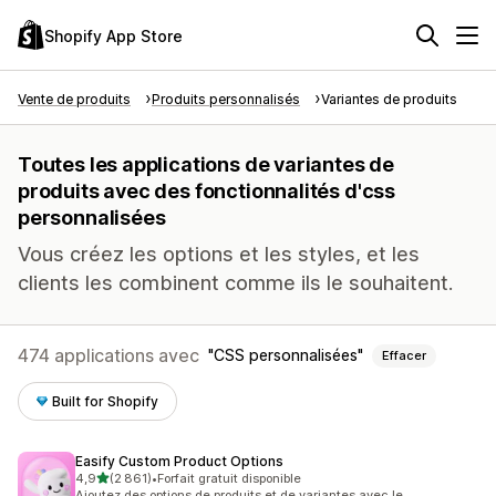
Shopify App Store
Vente de produits
Produits personnalisés
Variantes de produits
Toutes les applications de variantes de
produits avec des fonctionnalités d'css
personnalisées
Vous créez les options et les styles, et les
clients les combinent comme ils le souhaitent.
474 applications avec
CSS personnalisées
Effacer
Built for Shopify
Easify Custom Product Options
étoile(s) sur 5
4,9
(2 861)
•
Forfait gratuit disponible
2861 avis au total
Ajoutez des options de produits et de variantes avec le