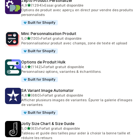
Zepto Product Personalizer
étoile(s) sur 5
4,9
(1 294)
•
Essai gratuit disponible
1294 avis au total
Options de produit avec aperçu en direct pour vendre des produits
personnalisés
Built for Shopify
Mini: Personnalisation Produit
étoile(s) sur 5
5,0
(130)
•
Forfait gratuit disponible
130 avis au total
Personnalisateur produit avec champs, zone de texte et upload
Built for Shopify
Options de Produit Hulk
étoile(s) sur 5
4,8
(1 142)
•
Forfait gratuit disponible
1142 avis au total
Personnalisez options, variantes & échantillons.
Built for Shopify
SA Variant Image Automator
étoile(s) sur 5
4,8
(680)
•
Forfait gratuit disponible
680 avis au total
Afficher plusieurs images de variantes. Épurer la galerie d’images
de variantes.
Built for Shopify
Jotly Size Chart & Size Guide
étoile(s) sur 5
5,0
(63)
•
Forfait gratuit disponible
63 avis au total
Tableau et guide des tailles pour aider à choisir la bonne taille et
réduire les retours