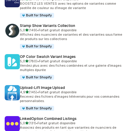
2775 avis au total
BOOSTEZ LES VENTES avec les options de variantes comme
pastille de couleur ou d’image de variante
Built for Shopify
Stamp Show Variants Collection
étoile(s) sur 5
5,0
(149)
•
Forfait gratuit disponible
149 avis au total
Affichez des nuanciers de variantes et des variantes sous forme
de produits sur les collections
Built for Shopify
OP Color Swatch Variant Images
étoile(s) sur 5
5,0
(780)
•
Forfait gratuit disponible
780 avis au total
Vendez plus avec des fiches combinées et une galerie d’images
multiples épurée
Built for Shopify
Upload‑Lift Image Upload
étoile(s) sur 5
4,9
(145)
•
Forfait gratuit disponible
145 avis au total
Recevez des fichiers d’images téléversés pour vos commandes
personnalisées.
Built for Shopify
LinkedOption Combined Listings
étoile(s) sur 5
5,0
(131)
•
Forfait gratuit disponible
131 avis au total
Associez des produits en tant que variantes de nuanciers de