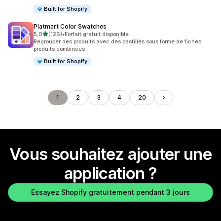
Built for Shopify
Platmart Color Swatches
étoile(s) sur 5
5,0
(126)
•
Forfait gratuit disponible
126 avis au total
Regrouper des produits avec des pastilles sous forme de fiches
produits combinées
Built for Shopify
1
2
3
4
20
Vous souhaitez ajouter une
application ?
Essayez Shopify gratuitement pendant 3 jours