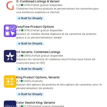
G: Combined Listings & Variant
étoile(s) sur 5
5,0
(374)
•
Forfait gratuit disponible
374 avis au total
Combinez les fiches produits et personnalisez les variantes pour
une meilleure expérience d’achat
Built for Shopify
EasyFlow Product Options
étoile(s) sur 5
4,9
(415)
•
Forfait gratuit disponible
415 avis au total
Ajoutez un nombre illimité d’options et de variantes de produits
grâce à un personnalisateur simple
Built for Shopify
SA Variants: Combined Listings
étoile(s) sur 5
5,0
(386)
•
Forfait gratuit disponible
386 avis au total
Séparez les variantes et combinez leurs fiches sous forme de
nuanciers pour le CRO
Built for Shopify
King Product Options, Variants
étoile(s) sur 5
4,7
(446)
•
Gratuite
446 avis au total
Ajouter des options de produits et des options de variantes avec le
personnalisateur de produits
Built for Shopify
Color Swatch King: Variants
étoile(s) sur 5
5,0
(2 775)
•
Forfait gratuit disponible