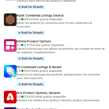
couleurs dans des fiches produits combinées
Built for Shopify
Rubik Combined Listings Swatch
étoile(s) sur 5
5,0
(66)
•
Forfait gratuit disponible
66 avis au total
Reliez les produits en variantes avec fiches combinées et
nuanciers
Built for Shopify
Infinite Product Options
étoile(s) sur 5
4,7
(2 417)
•
Essai gratuit disponible
2417 avis au total
Options infinies pour les options de produits, les champs de texte et
les modules complémentaires
Built for Shopify
FD Combined Listings & Variant
étoile(s) sur 5
5,0
(55)
•
Forfait gratuit disponible
55 avis au total
Associez et regroupez des produits, personnalisez les variantes
avec des nuanciers
Built for Shopify
Aris Product Options, Variants
étoile(s) sur 5
5,0
(1 620)
•
Forfait gratuit disponible
1620 avis au total
Boostez vos ventes avec product variants, product personalizer