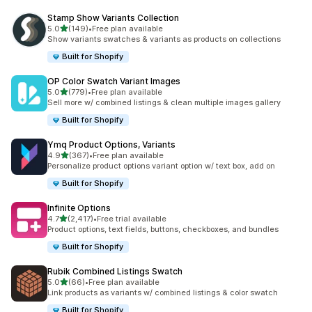
Stamp Show Variants Collection
별 5개 중
5.0
(149)
•
Free plan available
총 리뷰 149개
Show variants swatches & variants as products on collections
Built for Shopify
OP Color Swatch Variant Images
별 5개 중
5.0
(779)
•
Free plan available
총 리뷰 779개
Sell more w/ combined listings & clean multiple images gallery
Built for Shopify
Ymq Product Options, Variants
별 5개 중
4.9
(367)
•
Free plan available
총 리뷰 367개
Personalize product options variant option w/ text box, add on
Built for Shopify
Infinite Options
별 5개 중
4.7
(2,417)
•
Free trial available
총 리뷰 2417개
Product options, text fields, buttons, checkboxes, and bundles
Built for Shopify
Rubik Combined Listings Swatch
별 5개 중
5.0
(66)
•
Free plan available
총 리뷰 66개
Link products as variants w/ combined listings & color swatch
Built for Shopify