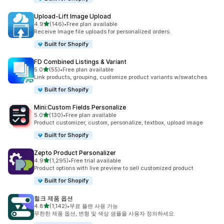
Upload‑Lift Image Upload
별 5개 중
4.9
(146)
•
Free plan available
총 리뷰 146개
Receive Image file uploads for personalized orders.
Built for Shopify
FD Combined Listings & Variant
별 5개 중
5.0
(55)
•
Free plan available
총 리뷰 55개
Link products, grouping, customize product variants w/swatches
Built for Shopify
Mini:Custom Fields Personalize
별 5개 중
5.0
(130)
•
Free plan available
총 리뷰 130개
Product customizer, custom, personalize, textbox, upload image
Built for Shopify
Zepto Product Personalizer
별 5개 중
4.9
(1,295)
•
Free trial available
총 리뷰 1295개
Product options with live preview to sell customized product
Built for Shopify
헐크 제품 옵션
별 5개 중
4.8
(1,142)
•
무료 플랜 사용 가능
총 리뷰 1142개
무한한 제품 옵션, 변형 및 색상 샘플을 사용자 정의하세요.