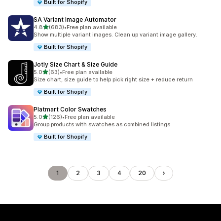
Built for Shopify
SA Variant Image Automator
별 5개 중
4.8
(683)
•
Free plan available
총 리뷰 683개
Show multiple variant images. Clean up variant image gallery.
Built for Shopify
Jotly Size Chart & Size Guide
별 5개 중
5.0
(63)
•
Free plan available
총 리뷰 63개
Size chart, size guide to help pick right size + reduce return
Built for Shopify
Platmart Color Swatches
별 5개 중
5.0
(126)
•
Free plan available
총 리뷰 126개
Group products with swatches as combined listings
Built for Shopify
1
2
3
4
20