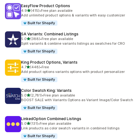
EasyFlow Product Options
별 5개 중
4.9
(415)
•
Free plan available
총 리뷰 415개
Add unlimited product options & variants with easy customizer
Built for Shopify
SA Variants: Combined Listings
별 5개 중
5.0
(388)
•
Free plan available
총 리뷰 388개
Split variants & combine variants listings as swatches for CRO
Built for Shopify
King Product Options, Variants
별 5개 중
4.7
(448)
•
Free
총 리뷰 448개
Add product options variants options with product personalizer
Built for Shopify
Color Swatch King: Variants
별 5개 중
5.0
(2,781)
•
Free plan available
총 리뷰 2781개
BOOST SALE with Variants Options as Variant Image/Color Swatch
Built for Shopify
LinkedOption Combined Listings
별 5개 중
5.0
(131)
•
Free plan available
총 리뷰 131개
Link products as color swatch variants in combined listings
Built for Shopify