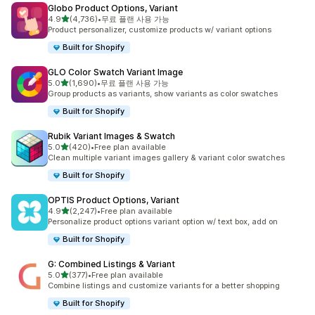
Globo Product Options, Variant
별 5개 중
4.9
(4,736)
•
무료 플랜 사용 가능
총 리뷰 4736개
Product personalizer, customize products w/ variant options
Built for Shopify
GLO Color Swatch Variant Image
별 5개 중
5.0
(1,690)
•
무료 플랜 사용 가능
총 리뷰 1690개
Group products as variants, show variants as color swatches
Built for Shopify
Rubik Variant Images & Swatch
별 5개 중
5.0
(420)
•
Free plan available
총 리뷰 420개
Clean multiple variant images gallery & variant color swatches
Built for Shopify
OPTIS Product Options, Variant
별 5개 중
4.9
(2,247)
•
Free plan available
총 리뷰 2247개
Personalize product options variant option w/ text box, add on
Built for Shopify
G: Combined Listings & Variant
별 5개 중
5.0
(377)
•
Free plan available
총 리뷰 377개
Combine listings and customize variants for a better shopping
Built for Shopify